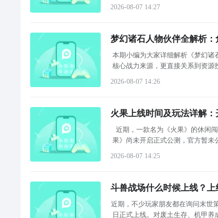
2026-08-07 14:27
梦幻诸石人物伙伴全解析：
本期小编为大家详细解析《梦幻诸
核心战力来源，更直接关系到资源
选择困境——究竟哪些伙伴值得优
2026-08-07 14:26
火果上线时间及玩法详解：
近期，一款名为《火果》的休闲
果》尚未开启正式公测，官方暂未
前登记，以便第一时间获取开服通知
2026-08-07 14:25
斗兽战场什么时候上线？上
近期，不少玩家朋友都在询问末世策
日正式上线。对废土生存、机甲养