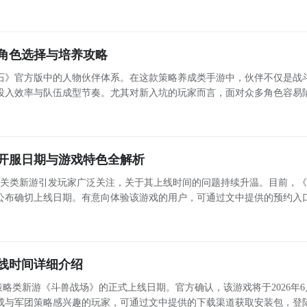
平稳度过前期发育阶段，真正掌握这款谍战题材挂机游戏的核心节奏。 特工系统：稳定资源获取的核
角色选择与培养攻略
石》官方版中的人物伙伴体系。在这款策略养成类手游中，伙伴不仅是战
投入效率与队伍成型节奏。尤其对新入坑的玩家而言，面对众多角色容易
先培养？哪些更适合长期驻场？本文将从品质分级、获取路径、定位适配
维度展
开服日期与游戏特色全解析
闯关类新游引发玩家广泛关注，关于其上线时间的问题持续升温。目前，
公布确切上线日期。有意向体验该游戏的用户，可通过文中提供的预约入
。《火果》最新预约地址:》》》》》#火果#《《《《《核心玩法：动态
与节
线时间详细介绍
略类新游《斗兽战场》的正式上线日期。官方确认，该游戏将于2026年6月
成与军团策略感兴趣的玩家，可通过文中提供的下载渠道获取安装包，登