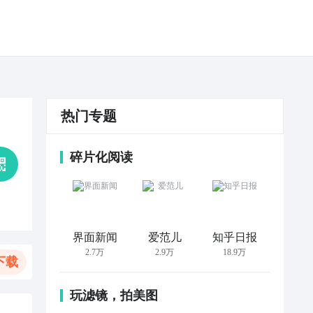
热门专题
碎片化阅读
界面新闻
爱范儿
知乎日报
2.7万
2.9万
18.9万
下载
玩滤镜，拍美图