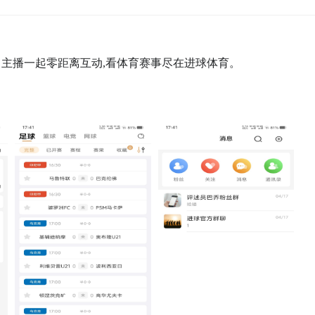
力主播一起零距离互动,看体育赛事尽在进球体育。