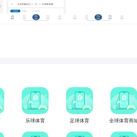
育
乐球体育
足球体育
全球体育商