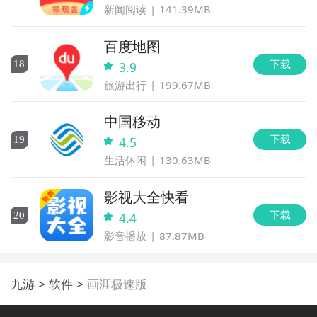
新闻阅读
141.39MB
百度地图
下载
18
3.9
旅游出行
199.67MB
中国移动
下载
19
4.5
生活休闲
130.63MB
影视大全快看
下载
20
4.4
影音播放
87.87MB
九游
软件
画涯极速版