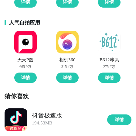
详情
详情
详情
人气自拍应用
天天P图
相机360
B612咔叽
665.9万
315.4万
275.2万
详情
详情
详情
猜你喜欢
抖音极速版
详情
194.53MB