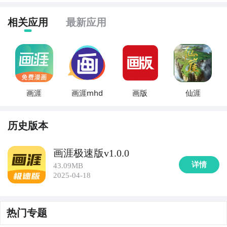
相关应用
最新应用
画涯
画涯mhd
画版
仙涯
历史版本
画涯极速版v1.0.0
详情
43.09MB
2025-04-18
热门专题