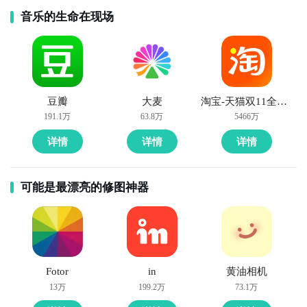
音乐的生命在现场
豆瓣
大麦
淘宝-天猫双11全球狂欢季
191.1万
63.8万
5466万
详情
详情
详情
可能是最漂亮的修图神器
Fotor
in
黄油相机
13万
199.2万
73.1万