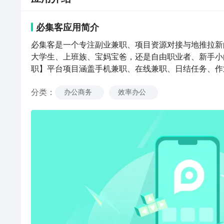
必集客
应用
简介
必集客是一个专注副业兼职、项目资源对接与地推拉新的
大学生、上班族、宝妈宝爸，还是自由职业者、新手小
职】平台项目涵盖手机兼职、在线兼职、日结任务、作
砖打金、文案编辑、短剧分成、app拉新推广…… 海
分类
：
【精品兼职 & 严格实名认证】依托阿里云个人实名 +
办公商务
效率办公
业发布项目必须实名认证并上传营业执照，杜绝虚假项目
数据智能匹配意向合作方，精准定向推送资源，摒弃无
直接沟通，打破地域限制，高效对接。可加入行业群、
快速找到副业项目、兼职岗位或合作伙伴，对接上下游资
系统化实战教学课程，拆解落地玩法、行业避坑指南，
客服 7*16 小时在线，处理对接过程中出现的问题
合作更安心。【适合人群】大学生、宝妈宝爸、上班族
用碎片时间增加收入，必集客都能帮你找到靠谱项目和副
富，一键筛选、快速合作；每日稳定更新海量优质资源
yuntui2023@126.com微信公众号/抖音/小红书：必集