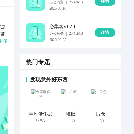
详情
办公商务
|
28.47MB
2026-06-16
必集客
v1.2.1
你是
详情
结兼
办公商务
|
28.45MB
2026-06-05
搬
更多
。
企
热门专题
 大
微信
你
发现意外好东西
套
障】
留痕
利
丰
寺库奢侈品
堆糖
良仓
17.8万
61.7万
3.7万