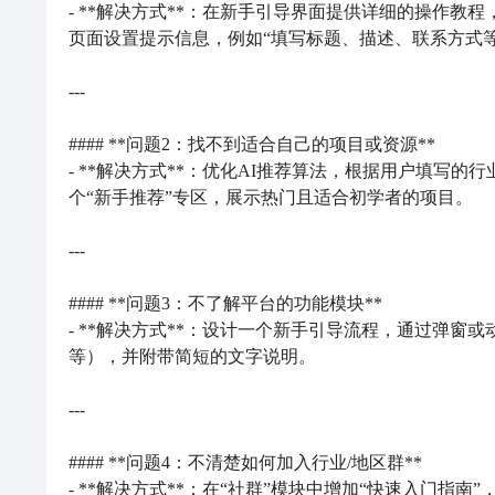
- **解决方式**：在新手引导界面提供详细的操作教
页面设置提示信息，例如“填写标题、描述、联系方式等
---

#### **问题2：找不到适合自己的项目或资源**

- **解决方式**：优化AI推荐算法，根据用户填写
个“新手推荐”专区，展示热门且适合初学者的项目。

---

#### **问题3：不了解平台的功能模块**

- **解决方式**：设计一个新手引导流程，通过弹
等），并附带简短的文字说明。

---

#### **问题4：不清楚如何加入行业/地区群**

- **解决方式**：在“社群”模块中增加“快速入门指南”