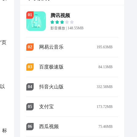
0
1
腾讯视频
影音播放
|
148.55MB
”页
网易云音乐
0
2
195.63MB
百度极速版
0
3
84.13MB
可以
抖音火山版
0
4
332.58MB
支付宝
0
5
173.72MB
西瓜视频
0
6
75.46MB
，标