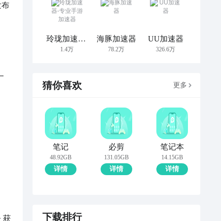
发布
玲珑加速器-专业手游加速器
海豚加速器
UU加速器
1.4万
78.2万
326.6万
一
猜你喜欢
更多
笔记
必剪
笔记本
48.92GB
131.05GB
14.15GB
详情
详情
详情
下载排行
 获