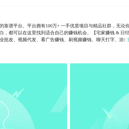
靠谱平台。平台拥有100万+ 一手优质项目与精品社群，无论
白，都可以在这里找到适合自己的赚钱机会。【宅家赚钱 & 日
业批改、视频代发、看广告赚钱、刷视频赚钱、聊天打字、游戏
量项目无门槛对接，随时随地接单赚钱，一单一结，保障日结收益
 企业资质+职位认定三重认证，确保信息真实、优质、安全可靠。
。【免费发布，AI 智能精准触达】免费快捷发布合作需求，AI
效闲聊，高效撮合合作。【人脉 & 项目资源直连】支持电话、
兴趣群、学习群、业主群等细分社群，拓展人脉与合作渠道，助
源。【网创资讯 + 实战项目课程】实时更新行业前沿资讯，配
零基础创业者少走弯路、快速上手变现。【客服响应 & 用户保
；积极介入合作纠纷，保障用户权益；全量聊天记录云端存证，沟通
、自由职业者、兼职新手、零基础用户。只要你有空闲时间，想
业岗位。  【高效上手 & 零门槛】无需学历和简历，项目类型
，让你边玩边赚不停歇。【联系方式】官方邮箱：
客官方网址：www.bijike.com有问题记得联系我们哦～