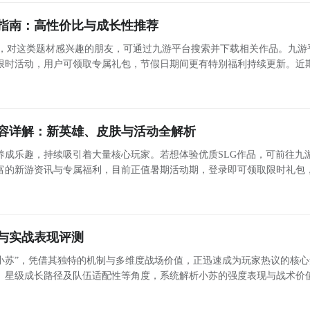
指南：高性价比与成长性推荐
捧，对这类题材感兴趣的朋友，可通过九游平台搜索并下载相关作品。九游
限时活动，用户可领取专属礼包，节假日期间更有特别福利持续更新。近
典奇迹风格为蓝本打造的怀旧向MMORPG。其在画面表现、技能系统与
容详解：新英雄、皮肤与活动全解析
养成乐趣，持续吸引着大量核心玩家。若想体验优质SLG作品，可前往九
富的新游资讯与专属福利，目前正值暑期活动期，登录即可领取限时礼包
假日期间福利内容也会同步更新。 《部落冲突》周年庆版本亮点详解 备受期待的《部落冲突》周年庆版
与实战表现评测
小苏”，凭借其独特的机制与多维度战场价值，正迅速成为玩家热议的核心
、星级成长路径及队伍适配性等角度，系统解析小苏的强度表现与战术价
帮助玩家理性评估抽取优先级。 核心生存机制：减伤、无敌与复活三位一体 小苏的破格技可使全体