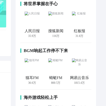
将世界掌握在手心
人民日报
搜狐新闻
红板报
35.9万
116万
31.8万
BGM响起工作停不下来
猫耳FM
蜻蜓FM
网易云音乐
36.6万
800.5万
1815.4万
海外游戏轻松上手