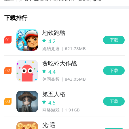
进阶技巧全解析
下载排行
地铁跑酷
下载
0
1
4.2
跑酷竞速
621.78MB
贪吃蛇大作战
下载
0
2
4.4
休闲益智
843.05MB
第五人格
下载
0
3
4.5
网络游戏
1.91GB
光·遇