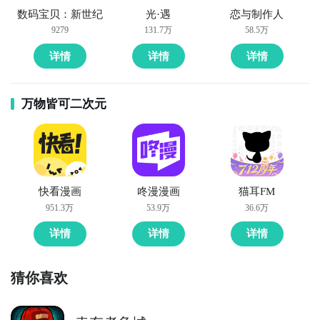
数码宝贝：新世纪
光·遇
恋与制作人
9279
131.7万
58.5万
详情
详情
详情
万物皆可二次元
快看漫画
咚漫漫画
猫耳FM
951.3万
53.9万
36.6万
详情
详情
详情
猜你喜欢