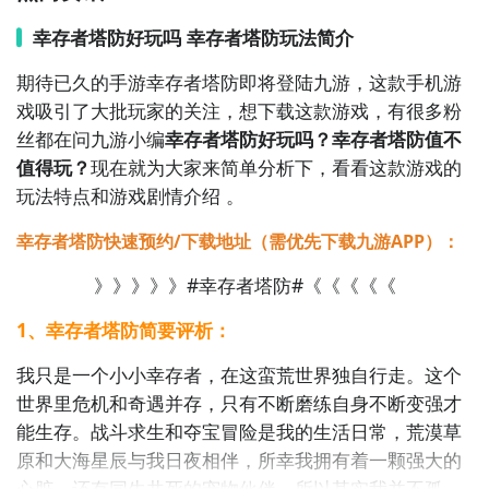
地。游戏拥有丰富的关卡和挑战，测试玩家的智慧与反
应能力。

幸存者塔防好玩吗 幸存者塔防玩法简介
期待已久的手游幸存者塔防即将登陆九游，这款手机游
5. 《植物大战僵尸》

戏吸引了大批玩家的关注，想下载这款游戏，有很多粉
   《植物大战僵尸》是一款广受欢迎的塔防游戏，玩家
丝都在问九游小编
幸存者塔防好玩吗？幸存者塔防值不
通过种植各种功能不同的植物来抵御大量僵尸的进攻。
值得玩？
现在就为大家来简单分析下，看看这款游戏的
游戏结合了策略与休闲元素，趣味十足。

玩法特点和游戏剧情介绍 。
6. 《魔法塔防》

幸存者塔防快速预约/下载地址（需优先下载九游APP）：
   《魔法塔防》以魔法世界为背景，玩家化身高塔守护
》》》》》#幸存者塔防#《《《《《
者，通过施展魔法，建设和升级防御塔，以应对来袭的
怪物大军。游戏关卡设计独特，玩法丰富多样。

1、幸存者塔防简要评析：
7. 《防御阵型：觉醒》

我只是一个小小幸存者，在这蛮荒世界独自行走。这个
   《防御阵型：觉醒》是一款科幻题材的塔防游戏，玩
世界里危机和奇遇并存，只有不断磨练自身不断变强才
家需要在外星入侵中保卫人类基地。游戏中有多种防御
能生存。战斗求生和夺宝冒险是我的生活日常，荒漠草
塔和科技升级系统，玩家可以根据自己的喜好进行搭配
原和大海星辰与我日夜相伴，所幸我拥有着一颗强大的
和强化。

心脏，还有同生共死的宠物伙伴，所以其实我并不孤