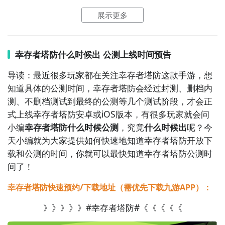
单...
展示更多
8. 《保卫城堡》

2、幸存者塔防图片欣赏：
   《保卫城堡》需要玩家建造和升级防御工事，训练士
兵，抵御一波波敌人的攻击。作为一名指挥官，你需要
幸存者塔防什么时候出 公测上线时间预告
合理使用资源和策略来保卫你的城堡。

导读：最近很多玩家都在关注幸存者塔防这款手游，想
知道具体的公测时间，幸存者塔防会经过封测、删档内
9. 《怪物联盟：防卫战》

测、不删档测试到最终的公测等几个测试阶段，才会正
   《怪物联盟：防卫战》讲述了玩家与各种怪物组成联
式上线幸存者塔防安卓或iOS版本，有很多玩家就会问
盟，共同抵御入侵者的故事。游戏结合了养成和塔防元
小编
幸存者塔防什么时候公测
，究竟
什么时候出
呢？今
素，使玩家可以收集和培育强大的怪物伙伴。

天小编就为大家提供如何快速地知道幸存者塔防开放下
载和公测的时间，你就可以最快知道幸存者塔防公测时
10. 《猫咪大战争》

间了！
    《猫咪大战争》是一款风格独特的塔防游戏，玩家需
要指挥一群猫咪进行战斗，抵御各种古怪敌人的进攻。
幸存者塔防快速预约/下载地址（需优先下载九游APP）：
游戏画风搞笑，玩法新颖，深受玩家喜爱。

》》》》》#幸存者塔防#《《《《《
这些游戏都拥有各自独特的玩法和魅力，希望你能找到