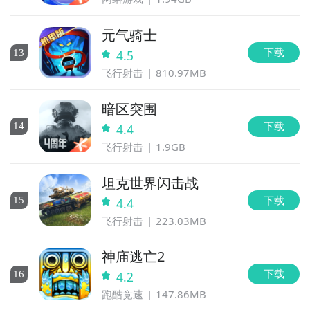
元气骑士
九游APP
下载
13
4.5
玩新游 上九游
飞行射击
810.97MB
暗区突围
下载
14
4.4
幸存者塔防什么时候公测？公测
时间提前预知，有三大
飞行射击
1.9GB
全球好游抢先下
福利礼包免费领
官方直播陪你玩
方法，下边就让九游独家来为您揭秘吧！
立即下载
坦克世界闪击战
方法一： 关注九游幸存者塔防大事件
下载
15
4.4
飞行射击
223.03MB
步骤1：
百度搜索
“
九游幸存者塔防
”
专区
；
步骤2：
关注大事件列表，每次幸存者塔防测试的时间都
神庙逃亡2
会最新发布，这是九游独家的哦；
下载
16
4.2
跑酷竞速
147.86MB