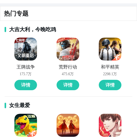
幸存者
者
者
热门专题
大吉大利，今晚吃鸡
王牌战争
荒野行动
和平精英
175.7万
475.6万
2298.1万
详情
详情
详情
女生最爱