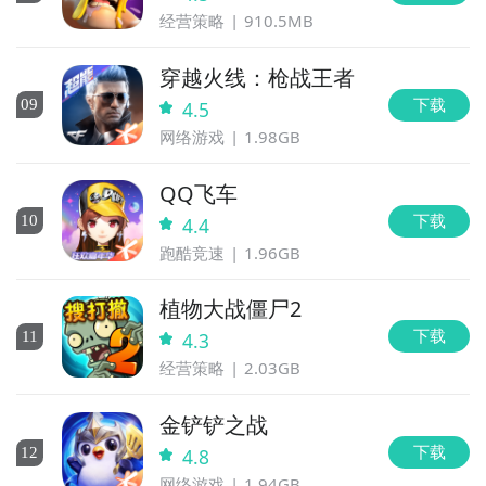
经营策略
910.5MB
穿越火线：枪战王者
下载
0
9
4.5
网络游戏
1.98GB
QQ飞车
下载
10
4.4
跑酷竞速
1.96GB
植物大战僵尸2
下载
11
通过上面的游戏介绍和图片，可能大家对幸存者塔防有
4.3
大致的了解了，不过这么游戏要怎么样才能抢先体验到
经营策略
2.03GB
呢？不用担心，目前九游客户端已经开通了测试提醒
金铲铲之战
了，通过在九游APP中搜索“幸存者塔防”，点击右边的
【订阅】或者是【开测提醒】，订阅游戏就不会错过最
下载
12
4.8
先的下载机会了咯！
网络游戏
1.94GB