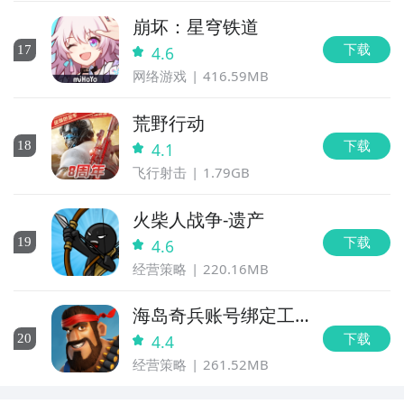
崩坏：星穹铁道
下载
17
4.6
网络游戏
416.59MB
荒野行动
下载
18
4.1
飞行射击
1.79GB
火柴人战争-遗产
下载
19
4.6
经营策略
220.16MB
海岛奇兵账号绑定工
具
下载
20
4.4
经营策略
261.52MB