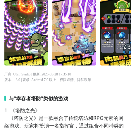
厂商: UGF Studio
| 更新:
2025-05-28 17:35:10
版本:
1.3.9
| 要求:
Android 7.0 以上、
权限详情
、
隐私政策
与“幸存者塔防”类似的游戏
1. 《塔防之光》

   《塔防之光》是一款融合了传统塔防和RPG元素的网
络游戏。玩家将扮演一名指挥官，通过组合不同种类的