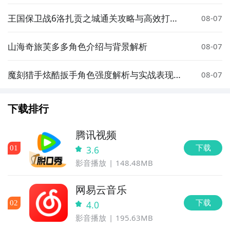
配指南
王国保卫战6洛扎贡之城通关攻略与高效打法
08-07
技巧
山海奇旅芙多多角色介绍与背景解析
08-07
魔刻猎手炫酷扳手角色强度解析与实战表现评
08-07
测
下载排行
腾讯视频
下载
0
1
3.6
影音播放
148.48MB
网易云音乐
下载
0
2
4.0
影音播放
195.63MB