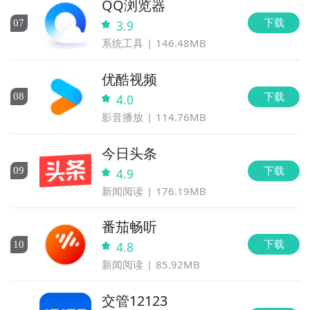
QQ浏览器
下载
0
7
3.9
系统工具
146.48MB
优酷视频
下载
0
8
4.0
影音播放
114.76MB
今日头条
下载
0
9
4.9
新闻阅读
176.19MB
番茄畅听
下载
10
4.8
新闻阅读
85.92MB
交管12123