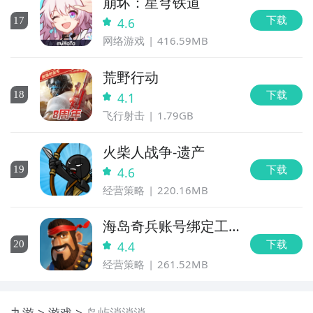
崩坏：星穹铁道
下载
17
4.6
网络游戏
416.59MB
荒野行动
下载
18
4.1
通过上面的游戏介绍和图片，可能大家对岛屿消消消有
飞行射击
1.79GB
大致的了解了，不过这么游戏要怎么样才能抢先体验到
呢？不用担心，目前九游客户端已经开通了测试提醒
火柴人战争-遗产
了，通过在九游APP中搜索“岛屿消消消”，点击右边的
下载
19
4.6
【订阅】或者是【开测提醒】，订阅游戏就不会错过最
经营策略
220.16MB
先的下载机会了咯！
海岛奇兵账号绑定工
九游APP
具
下载
20
4.4
玩新游 上九游
经营策略
261.52MB
九游
游戏
岛屿消消消