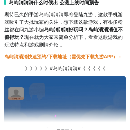
岛屿消消消什么时候出 公测上线时间预告
7. 《汽车消消乐》 - 这是一款消除游戏，玩家需要通过
期待已久的手游岛屿消消消即将登陆九游，这款手机游
交换相邻的汽车位置，使三个或以上相同颜色的汽车消
戏吸引了大批玩家的关注，想下载这款游戏，有很多粉
失。

丝都在问九游小编
岛屿消消消好玩吗？岛屿消消消值不
值得玩？
现在就为大家来简单分析下，看看这款游戏的
8. 《宠物连连看》 - 在这个可爱的连连看游戏中，玩家
玩法特点和游戏剧情介绍 。
需要找到相同的宠物图案，并通过连接它们来消除。

岛屿消消消快速预约/下载地址（需优先下载九游APP）：
9. 《水果消消消》 - 这是一款简单而有趣的消除游戏，
》》》》》#岛屿消消消#《《《《《
玩家需要通过消除相同类型的水果，获得高分并进入下
一关。

10. 《神奇魔法阵》 - 在这个神奇的魔法阵消除游戏
中，玩家需要通过交换位置，消除相同类型的符号，以
达到目标并解锁新的关卡。