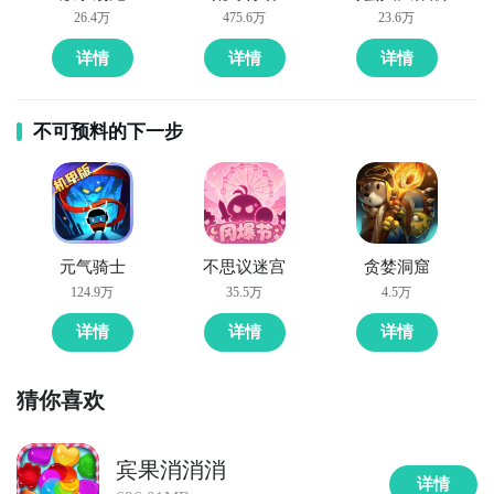
26.4万
475.6万
23.6万
详情
详情
详情
不可预料的下一步
元气骑士
不思议迷宫
贪婪洞窟
124.9万
35.5万
4.5万
详情
详情
详情
猜你喜欢
宾果消消消
详情