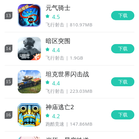
元气骑士
下载
13
4.5
飞行射击
810.97MB
暗区突围
下载
14
4.4
飞行射击
1.9GB
坦克世界闪击战
下载
15
4.4
飞行射击
223.03MB
神庙逃亡2
下载
16
4.2
跑酷竞速
147.86MB