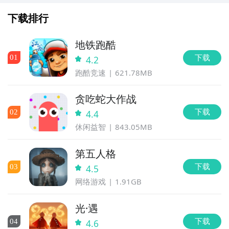
简单，只需用鼠标点击相同图案的方块即可消除。当你
成功消除一定数量的方块后，你将能够通过新的关卡挑
下载排行
战。游戏中还有很多有趣的元素和关卡，比如挑战不同
的场景和大量细致的关卡。同时，游戏的音效和音乐也
地铁跑酷
会给你带来不一样的游戏体验。
下载
0
1
4.2
跑酷竞速
621.78MB
2、岛屿消消消图片欣赏：
贪吃蛇大作战
下载
0
2
4.4
休闲益智
843.05MB
第五人格
下载
0
3
4.5
网络游戏
1.91GB
光·遇
下载
0
4
4.6