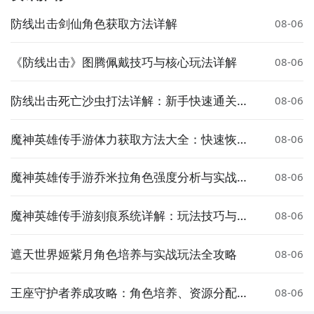
的场景和大量细致的关卡。同时，游戏的音效和音乐也
防线出击剑仙角色获取方法详解
会给你带来不一样的游戏体验。
08-06
2、岛屿消消消图片欣赏：
《防线出击》图腾佩戴技巧与核心玩法详解
08-06
防线出击死亡沙虫打法详解：新手快速通关攻
08-06
略
魔神英雄传手游体力获取方法大全：快速恢复
08-06
与免费获取技巧
魔神英雄传手游乔米拉角色强度分析与实战搭
08-06
配指南
魔神英雄传手游刻痕系统详解：玩法技巧与实
08-06
用攻略
遮天世界姬紫月角色培养与实战玩法全攻略
08-06
1、岛屿消消消简要评析：
王座守护者养成攻略：角色培养、资源分配与
08-06
岛屿消消消 是一款非常经典的益智游戏。游戏玩法非常
进阶技巧全解析