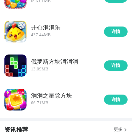
696.01MB
开心消消乐
详情
437.44MB
俄罗斯方块消消消
详情
13.09MB
1、岛屿消消消简要评析：
消消之星除方块
详情
岛屿消消消 是一款非常经典的益智游戏。游戏玩法非常
66.71MB
简单，只需用鼠标点击相同图案的方块即可消除。当你
成功消除一定数量的方块后，你将能够通过新的关卡挑
战。游戏中还有很多有趣的元素和关卡，比如挑战不同
资讯推荐
更多