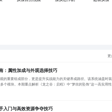
更
南：属性加成与外观选择技巧
外观的重要组成部分，更是提升实战能力的关键养成路径。该系统涵盖时
多个模块。本期重点解析《龙之谷：启程》中“箩丝的坠饰”这一高实用性
具，帮助玩家在前期开荒与中期过渡阶段实现战力稳步跃升。 箩丝的坠饰：剧
手入门与高效资源争夺技巧