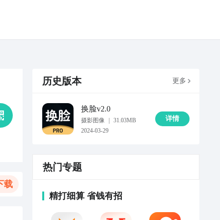
历史版本
更多
换脸
v2.0
详情
摄影图像
|
31.03MB
2024-03-29
热门专题
下载
精打细算 省钱有招