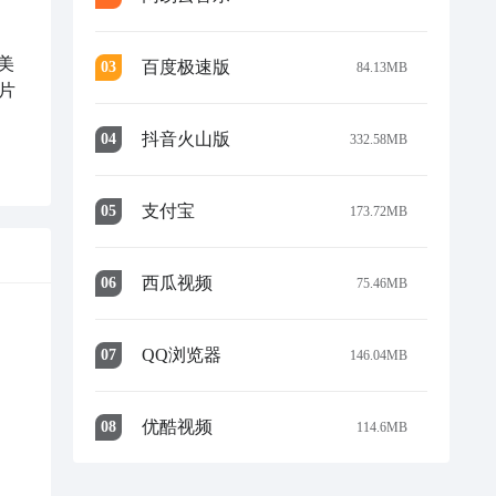
美
百度极速版
0
3
84.13MB
片
抖音火山版
0
4
332.58MB
支付宝
0
5
173.72MB
西瓜视频
0
6
75.46MB
QQ浏览器
0
7
146.04MB
优酷视频
0
8
114.6MB