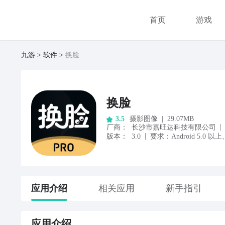
首页
游戏
九游
软件
换脸
换脸
摄影图像
|
29.07MB
3.5
|
厂商
：
长沙市嘉旺达科技有限公司
|
版本：
3.0
要求：
Android
5.0
以上
应用
介绍
相关应用
新手指引
应用
介绍