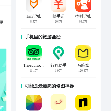
Timi记账
随手记
挖财记账
8.5万
204万
63.9万
更
手机里的旅游圣经
Tripadvisor猫途鹰
行程助手
马蜂窝
11.1万
1.9万
120.4万
可能是最漂亮的修图神器