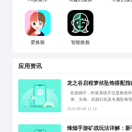
爱换脸
智能换脸
应用资讯
龙之谷启程箩丝坠饰搭配指
在游戏中，时装系统不仅是角色
体、头饰、武器幻化及专属坠饰等
2026-08-06 11:14
烽烟手游矿战玩法详解：新