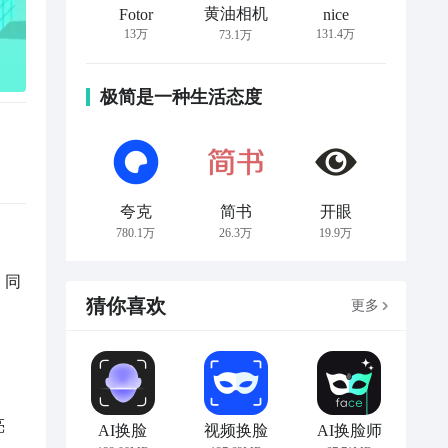
黄油相机
Fotor
nice
13万
131.4万
73.1万
极简是一种生活态度
夸克
简书
开眼
780.1万
26.3万
19.9万
。同
猜你喜欢
更多
亮
AI换脸
视频换脸
AI换脸师