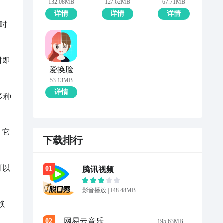
132.08MB
127.62MB
67.71MB
详情
详情
详情
频时
时即
爱换脸
53.13MB
详情
多种
。它
下载排行
可以
0
1
腾讯视频
影音播放
|
148.48MB
换
网易云音乐
0
2
195.63MB