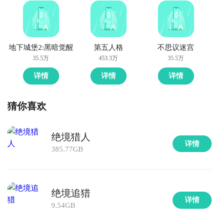
地下城堡2:黑暗觉醒
第五人格
不思议迷宫
35.5万
453.3万
35.5万
详情
详情
详情
猜你喜欢
绝境猎人
详情
385.77GB
绝境追猎
详情
9.54GB