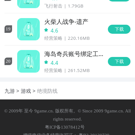
飞行射击
1.79GB
火柴人战争-遗产
下载
19
4.6
经营策略
220.16MB
海岛奇兵账号绑定工
具
下载
20
4.4
经营策略
261.52MB
九游
游戏
绝境防线
© 2009年 至今 9game.cn. 版权所有。© Since 2009 9game.cn. All
rights reserved.
粤ICP备13078412号