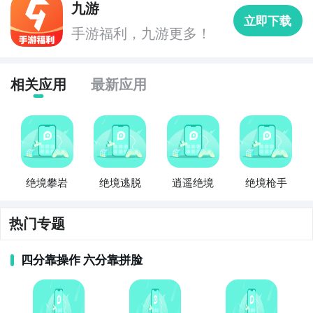
步骤2：
进入APP搜索“异变围城：绝境防线”，订阅后可
九游
立即下载
及时接受活动,礼包,开测和开放下载的提醒；
手游福利，九游更多！
九游APP
相关应用
最新应用
玩新游 上九游
通过上面的游戏介绍和图片，可能大家对异变围城：绝
境防线有大致的了解了，不过这么游戏要怎么样才能抢
先体验到呢？不用担心，目前九游客户端已经开通了测
试提醒了，通过在九游APP中搜索“异变围城：绝境防
线”，点击右边的【订阅】或者是【开测提醒】，订阅游
全球好游抢先下
福利礼包免费领
官方直播陪你玩
绝境攀岩
绝境逃脱
逍遥绝境
绝境枪手
戏就不会错过最先的下载机会了咯！
立即下载
热门专题
九游APP
方法三： 查看九游开测表
玩新游 上九游
四分靠操作 六分靠拼脸
步骤1：
在九游开测表中玩家们可以看到当天所有进行开
测的手机游戏，以及最近十天即将进行测试的游戏，有
具体的测试时间以及测试阶段介绍，玩家们可以在这里