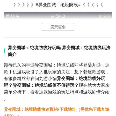
》》》》》#异变围城：绝境防线#《《《《《
展示更多
2
九游客户端
异变围城：绝境防线好玩吗 异变围城：绝境防线玩法
简介
最直接的方法就是到九游APP进行下载，九游APP提供
海量的精品游戏下载
，
期待已久的手游异变围城：绝境防线即将登陆九游，这
款手机游戏吸引了大批玩家的关注，想下载这款游戏，
在九游客户端搜索栏中输入异变围城：绝境防线进行搜
有很多粉丝都在问九游小编
异变围城：绝境防线好玩
索，点击进入到游戏专区中，如图所示：如图所示，这
吗？异变围城：绝境防线值不值得玩？
现在就为大家来
样你就不用四处寻求游戏下载包，简简单单的两步你就
简单分析下，看看这款游戏的玩法特点和游戏剧情介绍
可以安装了，同时​还有大量的安卓手机游戏攻略。
。
九游APP下载
【高速下载】
异变围城：绝境防线快速预约/下载地址（需优先下载九游
APP）：