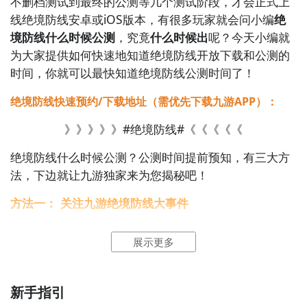
不删档测试到最终的公测等几个测试阶段，才会正式上
名，各位幸存者们请为了荣誉而战吧!
线绝境防线安卓或iOS版本，有很多玩家就会问小编
绝
境防线什么时候公测
，究竟
什么时候出
呢？今天小编就
为大家提供如何快速地知道绝境防线开放下载和公测的
时间，你就可以最快知道绝境防线公测时间了！
绝境防线快速预约/下载地址（需优先下载九游APP）：
》》》》》#绝境防线#《《《《《
绝境防线什么时候公测？公测
时间提前预知，有三大方
法，下边就让九游独家来为您揭秘吧！
方法一： 关注九游绝境防线大事件
以上就是小编整理的关于《明日之后》绝境防线参与方
式介绍的全部内容，更多
游戏攻略
请持续关注
九游
游戏
步骤1：
百度搜索
“
九游绝境防线
”
专区
；
展示更多
网！
步骤2：
关注大事件列表，每次绝境防线测试的时间都会
最新发布，这是九游独家的哦；
新手指引