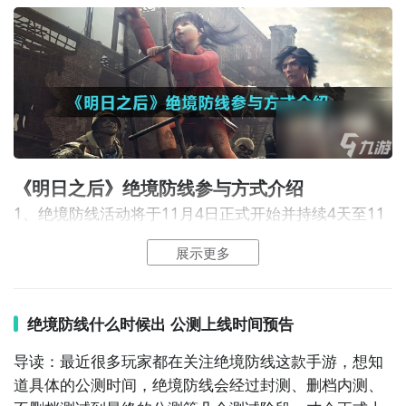
的收获。云存档同步，随时随地继续你的防线之战！
2、异变围城：绝境防线图片欣赏：
《明日之后》绝境防线参与方式介绍
1、绝境防线活动将于11月4日正式开始并持续4天至11
月7日，三围等级达到1 5级的幸存者均可加入战役。
展示更多
2、绝境防线中对应任务将会通过
邮件
获得奖励，完成当
日任务后会自动领取下一阶段任务。
绝境防线什么时候出 公测上线时间预告
3、绝境防线活动中耐久消耗、
弹药
消耗、
无人机
耐久消
耗降低90%，同时战斗熟练度获取降低90%。
导读：最近很多玩家都在关注绝境防线这款手游，想知
道具体的公测时间，绝境防线会经过封测、删档内测、
4、11月6日、11月7日中部分事件将会进行全服务器排