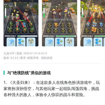
九游APP
| 更新:
2026-07-14 14:14:13
版本:
8.5.4.0
| 要求:
权限详情
、
隐私政策
与“绝境防线”类似的游戏
1. 《大圣归来》：在这款多人在线角色扮演游戏中，玩
家将扮演孙悟空，与其他玩家一起组队闯荡四海，挑战
各种强大的敌人，体验令人惊叹的战斗和冒险。
