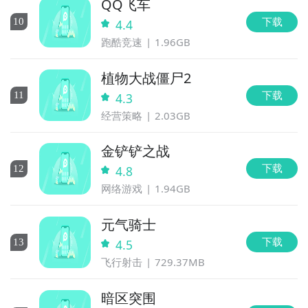
QQ飞车
下载
10
4.4
跑酷竞速
1.96GB
植物大战僵尸2
下载
11
4.3
经营策略
2.03GB
金铲铲之战
下载
12
4.8
网络游戏
1.94GB
元气骑士
下载
13
4.5
飞行射击
729.37MB
暗区突围