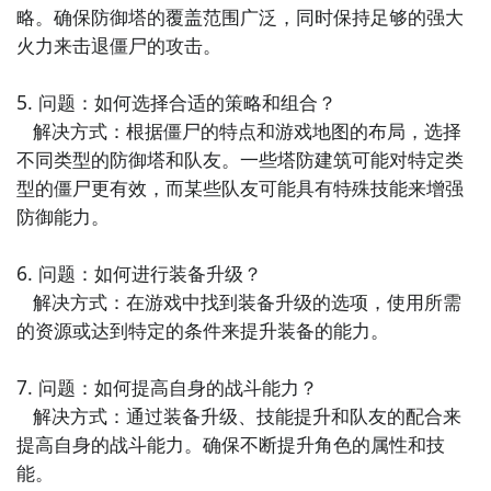
略。确保防御塔的覆盖范围广泛，同时保持足够的强大
方法二： 下载九游APP，订阅绝境防线的开测提醒
火力来击退僵尸的攻击。

步骤1：
点击下载九游APP；
5. 问题：如何选择合适的策略和组合？

步骤2：
进入APP搜索“绝境防线”，订阅后可及时接受活
异变围城：绝境防线什么时候公测？公测
时间提前预
   解决方式：根据僵尸的特点和游戏地图的布局，选择
动,礼包,开测和开放下载的提醒；
知，有三大方法，下边就让九游独家来为您揭秘吧！
不同类型的防御塔和队友。一些塔防建筑可能对特定类
型的僵尸更有效，而某些队友可能具有特殊技能来增强
方法一： 关注九游异变围城：绝境防线大事件
九游APP
防御能力。

刷好游 上九游
步骤1：
百度搜索
“
九游异变围城：绝境防线
”
专区
；
6. 问题：如何进行装备升级？

步骤2：
关注大事件列表，每次异变围城：绝境防线测试
   解决方式：在游戏中找到装备升级的选项，使用所需
的时间都会最新发布，这是九游独家的哦；
的资源或达到特定的条件来提升装备的能力。

全球好游抢先下
福利礼包免费领
官方直播陪你玩
7. 问题：如何提高自身的战斗能力？

   解决方式：通过装备升级、技能提升和队友的配合来
立即下载
提高自身的战斗能力。确保不断提升角色的属性和技
能。

方法三： 查看九游开测表