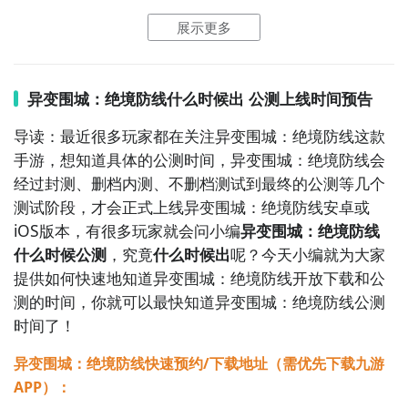
9. 《热血江湖》：在这款多人在线角色扮演游戏中，玩
展示更多
点击
进入九游门户
，搜索异变围城：绝境防线，进入之
家可以扮演江湖侠客，完成各种任务和挑战，提升自己
后你会看到一个下载按钮，分别是
【高速下载】
和
【下
的武功和实力。游戏中有多个江湖门派和众多的敌人，
载】
，高速下载可以更加节省下载时间和流量，能够很
让你感受真实的武侠氛围和刺激的战斗。

异变围城：绝境防线什么时候出 公测上线时间预告
好的解决下载耗时长的问题。
如图所示：
导读：最近很多玩家都在关注异变围城：绝境防线这款
10. 《光明大陆》：本游戏是一款奇幻冒险类游戏，玩
手游，想知道具体的公测时间，异变围城：绝境防线会
家可以选择不同的种族和职业，探索未完成
经过封测、删档内测、不删档测试到最终的公测等几个
测试阶段，才会正式上线异变围城：绝境防线安卓或
iOS版本，有很多玩家就会问小编
异变围城：绝境防线
什么时候公测
，究竟
什么时候出
呢？今天小编就为大家
提供如何快速地知道异变围城：绝境防线开放下载和公
测的时间，你就可以最快知道异变围城：绝境防线公测
时间了！
异变围城：绝境防线快速预约/下载地址（需优先下载九游
APP）：