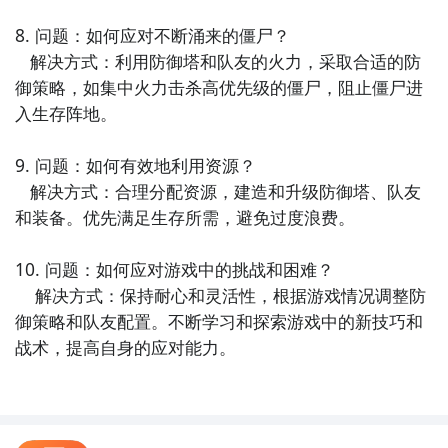
步骤1：
在九游开测表中玩家们可以看到当天所有进行开
8. 问题：如何应对不断涌来的僵尸？

测的手机游戏，以及最近十天即将进行测试的游戏，有
   解决方式：利用防御塔和队友的火力，采取合适的防
具体的测试时间以及测试阶段介绍，玩家们可以在这里
御策略，如集中火力击杀高优先级的僵尸，阻止僵尸进
查找绝境防线的相关公测时间信息!
入生存阵地。

步骤2：
访问地址>>>
手游开测表地址
9. 问题：如何有效地利用资源？

好了，绝境防线公测时间的关注方法就讲到这里，各位
   解决方式：合理分配资源，建造和升级防御塔、队友
玩家是否都已经掌握好以上三种技巧了呢，随时随地关
和装备。优先满足生存所需，避免过度浪费。

注绝境防线什么时候开测，什么时候开放下载，什么时
候公测等信息，还有一个办法就是留意九游绝境防线专
10. 问题：如何应对游戏中的挑战和困难？

区的每日更新，欢迎大家积极参与讨论和提问题，我们
    解决方式：保持耐心和灵活性，根据游戏情况调整防
会第一时间为您解答。
御策略和队友配置。不断学习和探索游戏中的新技巧和
战术，提高自身的应对能力。
方法二： 下载九游APP，订阅异变围城：绝境防线的开
测提醒
步骤1：
点击下载九游APP；