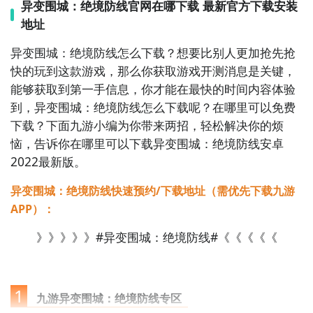
和秘密。游戏中有许多精彩的故事情节和惊险刺激的冒
异变围城：绝境防线官网在哪下载 最新官方下载安装
险，带给你不一样的游戏体验。

地址
异变围城：绝境防线怎么下载？想要比别人更加抢先抢
6. 《天下霸唱》：这是一款以音乐为主题的多人在线游
快的玩到这款游戏，那么你获取游戏开测消息是关键，
戏，玩家可以扮演歌手，参加比赛，展示自己的歌唱实
能够获取到第一手信息，你才能在最快的时间内容体验
力。游戏中有丰富的音乐元素，让你感受音乐的魅力，
到，异变围城：绝境防线怎么下载呢？在哪里可以免费
与其他玩家一起享受音乐的乐趣。

下载？下面九游小编为你带来两招，轻松解决你的烦
恼，告诉你在哪里可以下载异变围城：绝境防线安卓
7. 《战争之王》：在这款即时战略游戏中，玩家需要建
2022最新版。
立自己的军队，与其他玩家进行战斗，争夺领土和资
源。游戏中有多个战场和战役，让你体验真实的战争场
异变围城：绝境防线快速预约/下载地址（需优先下载九游
景和指挥战斗的快感。

APP）：
》》》》》#异变围城：绝境防线#《《《《《
8. 《传奇世界》：这是一款以仙侠为题材的多人在线游
戏，玩家可以选择不同的门派，修炼仙法，进行刺激的
战斗和冒险。游戏中有丰富的剧情和任务，带给你一个
虚拟的仙侠世界。

1
九游异变围城：绝境防线专区