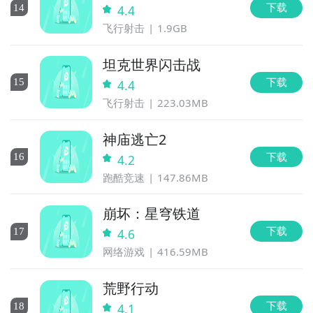
下载
14
4.4
飞行射击
1.9GB
坦克世界闪击战
下载
15
4.4
飞行射击
223.03MB
神庙逃亡2
下载
16
4.2
跑酷竞速
147.86MB
崩坏：星穹铁道
下载
17
4.6
网络游戏
416.59MB
荒野行动
下载
18
4.1