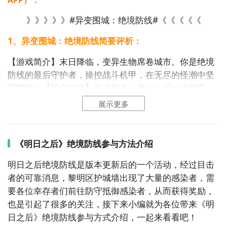
》》》》》#异变围城：绝境防线#《《《《《
1、异变围城：绝境防线简要评析：
【游戏简介】末日降临，变异生物席卷城市。你是绝境
好了，小编为大家大家提供了这两种教程是下载异变围
防线的最后守护者，操控战斗机甲，在无尽的怪潮中坚
城：绝境防线最为直接方法哦，不知道大家有没有清楚
守阵地！【核心玩法】自动射击 + Roguelike技能搭
的知道呢？想要了解更多精彩内容，不妨多多关注
九游
配。每次升级从3个随机技能中选择，打造你的专属流派
展示更多
异变围城：绝境防线
——冰冻控场、火力倾泻、护盾坚守，上百种技能组合
等你探索。【丰富内容】无限模式：挑战你能抵达的最
高波数，冲击排行榜剧情模式：10章末日故事，揭开变
《明日之后》绝境防线参与方法介绍
异真相每日挑战：每天不同规则，带来全新体验Boss
明日之后绝境防线是版本更新后的一个
活动
，经过目击
Rush：连续Boss战，硬核玩家的终极考验【多样敌
者的可靠消息，黎明区护城墙出现了大量的感染者，需
人】20+种变异生物轮番登场：蛛网机甲、孢子蘑菇、
要各位幸存者们前往防守抵御感染者，从而获得奖励，
脑寄生虫、熔岩巨人……每5波还有强力Boss守关，每
也是引起了很多的关注，接下来小编就为各位带来《明
100波更有神话级Boss等待挑战。【成长收集】3种可解
日之后》绝境防线参与方式介绍，一起来看看吧！
锁角色、技能卷轴收集系统、金币商城，每一局都有新