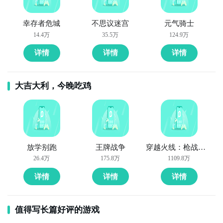
查找异变围城：绝境防线的相关公测时间信息!
全球好游抢先下
福利礼包免费领
官方直播陪你玩
幸存者危城
不思议迷宫
元气骑士
步骤2：
访问地址>>>
手游开测表地址
14.4万
35.5万
124.9万
立即下载
好了，异变围城：绝境防线公测时间的关注方法就讲到
详情
详情
详情
这里，各位玩家是否都已经掌握好以上三种技巧了呢，
随时随地关注异变围城：绝境防线什么时候开测，什么
大吉大利，今晚吃鸡
时候开放下载，什么时候公测等信息，还有一个办法就
是留意九游异变围城：绝境防线专区的每日更新，欢迎
大家积极参与讨论和提问题，我们会第一时间为您解
答。
放学别跑
王牌战争
穿越火线：枪战王者
26.4万
175.8万
1109.8万
详情
详情
详情
值得写长篇好评的游戏