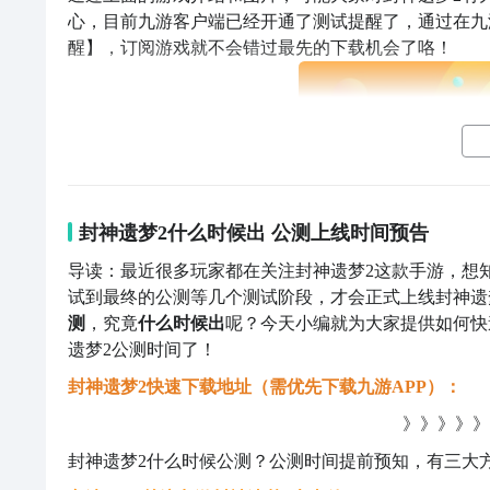
心，目前九游客户端已经开通了测试提醒了，通过在九游
醒】，订阅游戏就不会错过最先的下载机会了咯！
刷
封神遗梦2什么时候出 公测上线时间预告
导读：最近很多玩家都在关注封神遗梦2这款手游，想
试到最终的公测等几个测试阶段，才会正式上线封神遗梦
测
，究竟
什么时候出
呢？今天小编就为大家提供如何快
全球好游抢先下
遗梦2公测时间了！
封神遗梦2快速下载地址（需优先下载九游APP）：
》》》》》
封神遗梦2什么时候公测？公测
时间提前预知，有三大