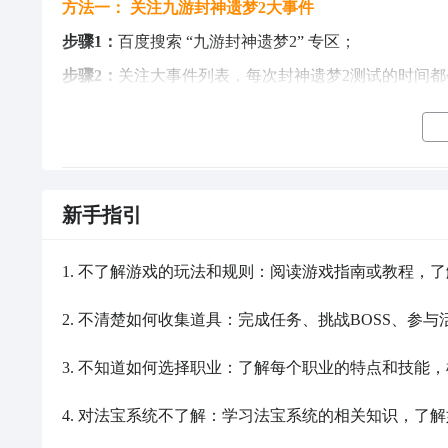
方法一： 关注九游封神遗梦2大事件
步骤1：
百度搜索 
“
九游封神遗梦2
” 
专区
；
步骤2：
关注大事件列表，每次封神遗梦2测试的时间
封神遗梦2官网在哪下载 最新官方下载安装地址
新手指引
封神遗梦2怎么下载？想要比别人更加抢先抢快的玩到
息，你才能在最快的时间内容体验到，封神遗梦2怎么
1. 不了解游戏的玩法和规则：阅读游戏指南或教程，了
决你的烦恼，告诉你在哪里可以下载封神遗梦2安卓202
2. 不清楚如何收集道具：完成任务、挑战BOSS、参
封神遗梦2快速下载地址（需优先下载九游APP）：
》》》》》
3. 不知道如何选择职业：了解每个职业的特点和技能
4. 对法宝系统不了解：学习法宝系统的相关知识，了
1
九游封神遗梦2专区