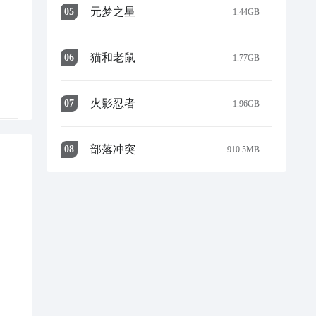
元梦之星
0
5
1.44GB
猫和老鼠
0
6
1.77GB
火影忍者
0
7
1.96GB
部落冲突
0
8
910.5MB
信
松解