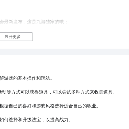
都会最新发布，这是九游独家的哦；
展开更多
这款游戏，那么你获取游戏开测消息是关键，能够获取到第一手
下载呢？在哪里可以免费下载？下面九游小编为你带来两招，轻
解游戏的基本操作和玩法。

2最新版。
与活动等方式可以获得道具，可以尝试多种方式来收集道具。

#封神遗梦2#《《《《《
，根据自己的喜好和游戏风格选择适合自己的职业。

解如何选择和升级法宝，以提高战力。
