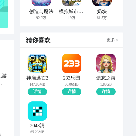
创造与魔法
模拟城市：我是市长
奶块
92.9万
19万
61.5万
猜你喜欢
更多
九游
神庙逃亡2
233乐园
遗忘之海
 。
147.86MB
86.06MB
1.88GB
详情
详情
详情
2048清
65.23MB
担