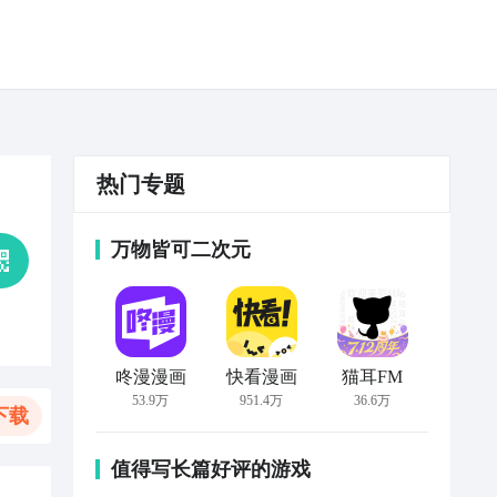
热门专题
万物皆可二次元
咚漫漫画
快看漫画
猫耳FM
53.9万
951.4万
36.6万
下载
值得写长篇好评的游戏