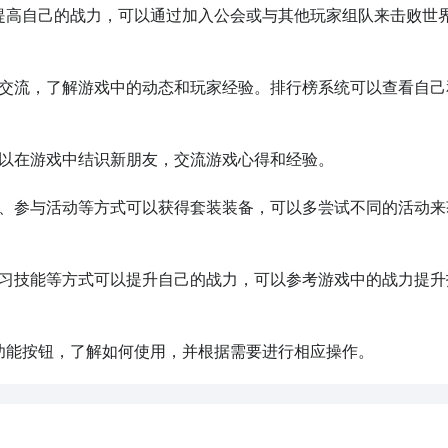
挑战，提高自己的战力，可以通过加入公会或与其他玩家组队来击败世
到有两个按钮，分别是
【高速下载】
和
【普通下载】
，高速下载
的问题。
如图所示：
家交流，了解游戏中的动态和玩家经验。排行榜系统可以查看自己
展开更多
可以在游戏中结识新朋友，交流游戏心得和经验。

本、参与活动等方式可以获得套装装备，可以多尝试不同的活动来
活动,礼包,开测和开放下载的提醒；
九游APP
学习技能等方式可以提升自己的战力，可以参考游戏中的战力提升
好游 上九游
个功能按钮，了解如何使用，并根据需要进行相应操作。