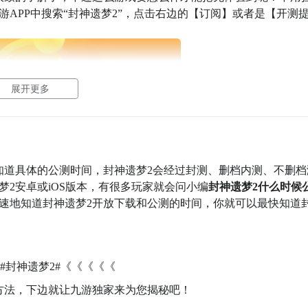
APP中搜索“封神遗梦2”，点击右边的【订阅】或者是【开测
九游APP
展开更多
好游 上九游
知道具体的公测时间，封神遗梦2会经过封测、删档内测、不删档
2安卓或iOS版本，有很多玩家就会问小编
封神遗梦2什么时候
速地知道封神遗梦2开放下载和公测的时间，你就可以最快知道
福利礼包免费领
官方直播陪你玩
立即下载
#封神遗梦2#《《《《《
方法，下边就让九游独家来为您揭秘吧！