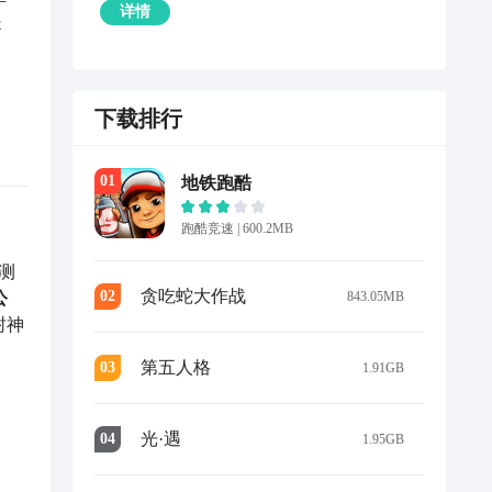
详情
提
下载排行
0
1
地铁跑酷
跑酷竞速
|
600.2MB
测
贪吃蛇大作战
0
2
843.05MB
公
封神
第五人格
0
3
1.91GB
光·遇
0
4
1.95GB