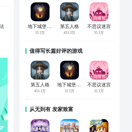
法
地下城堡2:黑暗觉醒
第五人格
不思议迷宫
35.5万
453.3万
35.5万
值得写长篇好评的游戏
第五人格
地下城堡2:黑暗觉醒
不思议迷宫
453.3万
35.5万
35.5万
从无到有 发家致富