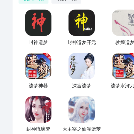
最直接的方法就是到九游APP进行下载，九游APP提
全球好游抢先下
在九游客户端搜索栏中输入封神遗梦2进行搜索，点击
戏下载包，简简单单的两步你就可以安装了，同时​还
九游A
封神遗梦
封神遗梦开元
敦煌遗
方法三： 查看九游开测表
步骤1：
在九游开测表中玩家们可以看到当天所有进行
时间以及测试阶段介绍，玩家们可以在这里查找封神遗
步骤2：
访问地址>>>
手游开测表地址
好了，封神遗梦2公测时间的关注方法就讲到这里，各
遗梦神器
深宫遗梦
遗梦水浒
2什么时候开测，什么时候开放下载，什么时候公测等
大家积极参与讨论和提问题，我们会第一时间为您解答
好了，小编为大家大家提供了这两种教程是下载封神遗
多精彩内容，不妨多多关注
九游封神遗梦2
封神琉璃梦
大主宰之仙泽遗梦