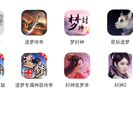
供海量的精品游戏下载
，
福利礼包免费领
官方直播陪你玩
进入到游戏专区中，如图所示：如图所示，这样你就不用四处寻
有大量的安卓手机游戏攻略。
立即下载
PP下载
【高速下载】
梦
遗梦传奇
梦封神
星辰遗梦
开测的手机游戏，以及最近十天即将进行测试的游戏，有具体的
梦2的相关公测时间信息!
位玩家是否都已经掌握好以上三种技巧了呢，随时随地关注封神
刀版
遗梦专属神器传奇
封神造梦录
封神2
信息，还有一个办法就是留意九游封神遗梦2专区的每日更新，欢
。
梦2最为直接方法哦，不知道大家有没有清楚的知道呢？想要了