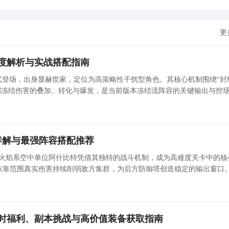
更
度解析与实战搭配指南
式登场，出身显赫世家，定位为高策略性干扰型角色。其核心机制围绕“封
强调冻结伤害的叠加、转化与爆发，是当前版本冻结流阵容的关键输出与控
心。 伊琳娜基础特性与战斗机制 伊琳娜进入战斗时初始能量处于充盈状态，可立即释放关键技能。其狂
详解与最强阵容搭配推荐
，火焰系空中单位阿什比特凭借其独特的战斗机制，成为高难度关卡中的核
靠范围真实伤害持续削弱敌方集群，为后方防御塔创造稳定的输出窗口。 
的核心机制解析 阿什比特的作战逻辑围绕“飞行机动性”“范围溅射”与“持续点燃”三大特性构建
时福利、副本挑战与高价值装备获取指南