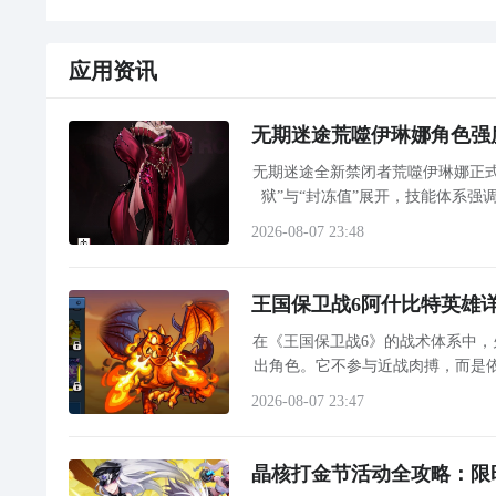
应用资讯
无期迷途荒噬伊琳娜角色强
无期迷途全新禁闭者荒噬伊琳娜正
狱”与“封冻值”展开，技能体系
2026-08-07 23:48
王国保卫战6阿什比特英雄
在《王国保卫战6》的战术体系中
出角色。它不参与近战肉搏，而是依
什比特
2026-08-07 23:47
晶核打金节活动全攻略：限