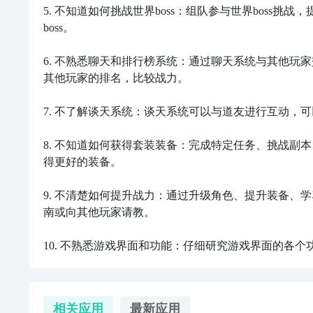
5. 不知道如何挑战世界boss：组队参与世界boss
boss。

点击
进入九游门户
，搜索封神遗梦2，进入之后你会看
更加节省下载时间和流量，能够很好的解决下载耗时长
6. 不熟悉聊天和排行榜系统：通过聊天系统与其他玩
其他玩家的排名，比较战力。

方法二： 下载九游APP，订阅封神遗梦2的开测提醒
7. 不了解谈天系统：谈天系统可以与道友进行互动，
步骤1：
点击下载九游APP；
8. 不知道如何获得套装装备：完成特定任务、挑战副
步骤2：
进入APP搜索“封神遗梦2”，订阅后可及时接受
得更好的装备。

9. 不清楚如何提升战力：通过升级角色、提升装备、
刷
南或向其他玩家请教。

10. 不熟悉游戏界面和功能：仔细研究游戏界面的各
2
九游客户端
相关应用
最新应用