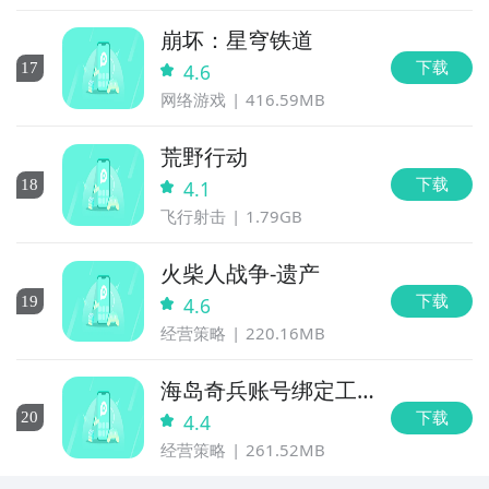
崩坏：星穹铁道
下载
17
4.6
网络游戏
416.59MB
荒野行动
下载
18
4.1
飞行射击
1.79GB
火柴人战争-遗产
下载
19
4.6
经营策略
220.16MB
海岛奇兵账号绑定工
具
下载
20
4.4
经营策略
261.52MB