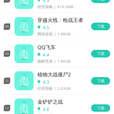
4.5
福利礼包免费领
经营策略
910.5MB
穿越火线：枪战王者
下载
0
9
4.5
网络游戏
1.98GB
QQ飞车
下载
10
4.4
跑酷竞速
1.96GB
植物大战僵尸2
下载
11
4.3
官方
经营策略
2.03GB
金铲铲之战
下载
12
4.8