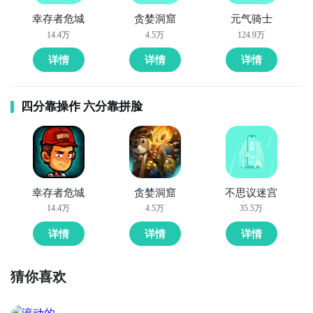
方法三： 查看九游开测表
幸存者危城
贪婪洞窟
元气骑士
步骤1：
在九游开测表中玩家们可以看到当天所有进行开
14.4万
4.5万
124.9万
测的手机游戏，以及最近十天即将进行测试的游戏，有
详情
详情
详情
具体的测试时间以及测试阶段介绍，玩家们可以在这里
查找城市滚球的相关公测时间信息!
四分靠操作 六分靠拼脸
步骤2：
访问地址>>>
手游开测表地址
好了，城市滚球公测时间的关注方法就讲到这里，各位
玩家是否都已经掌握好以上三种技巧了呢，随时随地关
注城市滚球什么时候开测，什么时候开放下载，什么时
幸存者危城
贪婪洞窟
不思议迷宫
候公测等信息，还有一个办法就是留意九游城市滚球专
14.4万
4.5万
35.5万
区的每日更新，欢迎大家积极参与讨论和提问题，我们
详情
详情
详情
会第一时间为您解答。
猜你喜欢