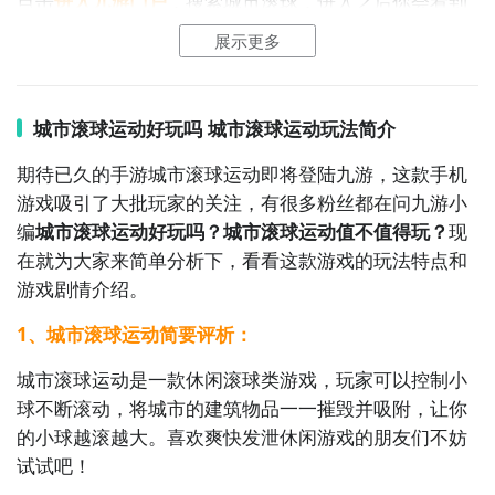
点击
进入九游门户
，搜索城市滚球，进入之后你会看到
有两个按钮，分别是
【高速下载】
和
【普通下载】
，高
展示更多
速下载可以更加节省下载时间和流量，能够很好的解决
方法二： 下载九游APP，订阅城市滚球的开测提醒
下载耗时长的问题。
如图所示：
城市滚球运动好玩吗 城市滚球运动玩法简介
步骤1：
点击下载九游APP；
期待已久的手游城市滚球运动即将登陆九游，这款手机
步骤2：
进入APP搜索“城市滚球”，订阅后可及时接受活
游戏吸引了大批玩家的关注，有很多粉丝都在问九游小
动,礼包,开测和开放下载的提醒；
编
城市滚球运动好玩吗？城市滚球运动值不值得玩？
现
在就为大家来简单分析下，看看这款游戏的玩法特点和
九游APP
游戏剧情介绍。
刷好游 上九游
1、城市滚球运动简要评析：
城市滚球运动是一款休闲滚球类游戏，玩家可以控制小
球不断滚动，将城市的建筑物品一一摧毁并吸附，让你
2
的小球越滚越大。喜欢爽快发泄休闲游戏的朋友们不妨
九游客户端
试试吧！