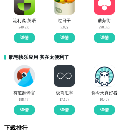
流利说-英语
过日子
蘑菇街
249.2万
5.8万
298.8万
详情
详情
详情
肥宅快乐应用 实在太便利了
有道翻译官
极简汇率
你今天真好看
188.4万
17.1万
10.4万
详情
详情
详情
下载排行