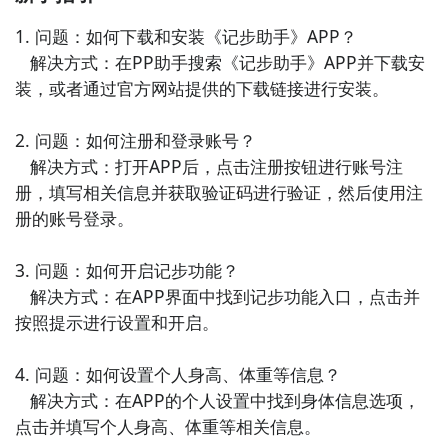
减肥的效果。

1. 问题：如何下载和安装《记步助手》APP？

   解决方式：在PP助手搜索《记步助手》APP并下载安
5. 《运动达人》- 这款APP提供了各种运动项目的教程
装，或者通过官方网站提供的下载链接进行安装。

和指导，用户可以根据自己的兴趣选择适合的运动项
目，通过持续锻炼提高身体素质和减肥效果。

2. 问题：如何注册和登录账号？

   解决方式：打开APP后，点击注册按钮进行账号注
6. 《饮食健康》- 这款APP提供了丰富的饮食知识和健
册，填写相关信息并获取验证码进行验证，然后使用注
康食谱，用户可以根据自己的需求选择适合的饮食方
册的账号登录。

式，通过健康饮食达到减肥和健身的目标。

3. 问题：如何开启记步功能？

7. 《运动计划》- 这款APP提供个性化的运动计划，根
   解决方式：在APP界面中找到记步功能入口，点击并
据用户的身体状况和目标制定合理的运动方案，帮助用
按照提示进行设置和开启。

户科学地进行运动，达到健身减肥的效果。

4. 问题：如何设置个人身高、体重等信息？

8. 《瑜伽助手》- 这款APP提供了各种瑜伽课程和指
   解决方式：在APP的个人设置中找到身体信息选项，
导，用户可以根据自己的需求选择适合的瑜伽项目，通
点击并填写个人身高、体重等相关信息。

过持续的练习提升身体柔韧性和减肥效果。
