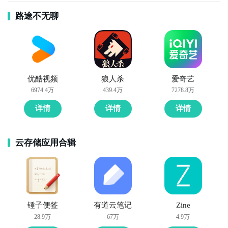
路途不无聊
优酷视频
狼人杀
爱奇艺
6974.4万
439.4万
7278.8万
详情
详情
详情
云存储应用合辑
锤子便签
有道云笔记
Zine
28.9万
67万
4.9万