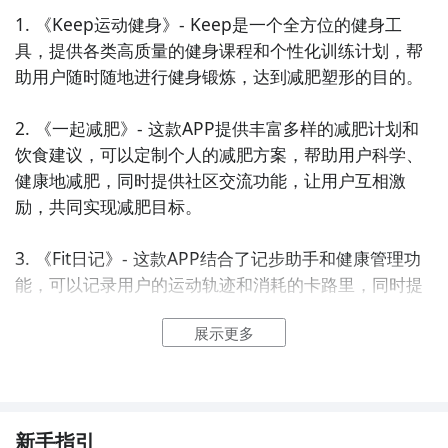
1. 《Keep运动健身》- Keep是一个全方位的健身工
具，提供各类高质量的健身课程和个性化训练计划，帮
助用户随时随地进行健身锻炼，达到减肥塑形的目的。

2. 《一起减肥》- 这款APP提供丰富多样的减肥计划和
饮食建议，可以定制个人的减肥方案，帮助用户科学、
健康地减肥，同时提供社区交流功能，让用户互相激
励，共同实现减肥目标。

3. 《Fit日记》- 这款APP结合了记步助手和健康管理功
能，可以记录用户的运动轨迹和消耗的卡路里，同时提
供饮食记录和睡眠监测等功能，帮助用户全面管理健
展示更多
康，达到减肥和健身的目标。

4. 《瘦身计划》- 这款APP提供了一系列科学有效的瘦
身计划，包括有氧运动和肌肉训练等，用户可以按照自
己的需求选择适合的计划，通过持续的锻炼，达到健康
新手指引