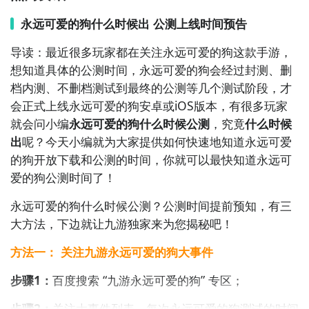
消除，获取高分。通过规划你的移动和使用道具，达到
最佳消除效果。简单的玩法和充满挑战的关卡将让你一
永远可爱的狗什么时候出 公测上线时间预告
玩再玩。

导读：最近很多玩家都在关注永远可爱的狗这款手游，
想知道具体的公测时间，永远可爱的狗会经过封测、删
6. 《疯狂填字》：填字游戏的经典玩法，通过根据提示
档内测、不删档测试到最终的公测等几个测试阶段，才
填写正确的字词，完整填满空白的方格。丰富的题库和
会正式上线永远可爱的狗安卓或iOS版本，有很多玩家
难度逐渐增加的关卡将让你充分发挥你的词汇能力。

就会问小编
永远可爱的狗什么时候公测
，究竟
什么时候
出
呢？今天小编就为大家提供如何快速地知道永远可爱
7. 《拼图游戏》：将零散的碎片拼接在一起，还原出美
的狗开放下载和公测的时间，你就可以最快知道永远可
丽的图片。从简单的拼图开始，逐渐挑战更复杂的拼
爱的狗公测时间了！
图，锻炼你的观察力和空间想象力。

永远可爱的狗什么时候公测？公测
时间提前预知，有三
8. 《数字华容道》：通过移动数字方块，将它们按照从
大方法，下边就让九游独家来为您揭秘吧！
小到大的顺序排列好。挑战你的数学思维和逻辑推理能
方法一： 关注九游永远可爱的狗大事件
力，解开迷题，完成华容道。

步骤1：
百度搜索
“
九游永远可爱的狗
”
专区
；
9. 《夜空之谜》：通过连接星星和天体，还原出美丽的
星空画面。在迷幻的夜空中，享受放松身心的乐趣，并
步骤2：
关注大事件列表，每次永远可爱的狗测试的时间