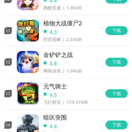
4.4
跑酷竞速
1.96GB
植物大战僵尸2
下载
11
4.3
经营策略
2.03GB
金铲铲之战
下载
12
4.8
网络游戏
1.94GB
元气骑士
下载
13
4.5
飞行射击
729.37MB
暗区突围
下载
14
4.4