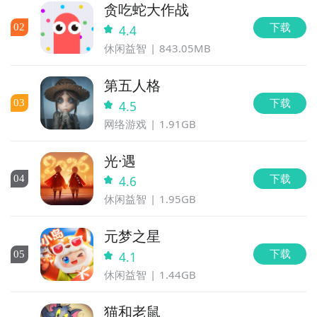
贪吃蛇大作战
下载
0
2
4.4
休闲益智
843.05MB
第五人格
下载
0
3
4.5
网络游戏
1.91GB
光·遇
下载
0
4
4.6
休闲益智
1.95GB
元梦之星
下载
0
5
4.1
休闲益智
1.44GB
猫和老鼠