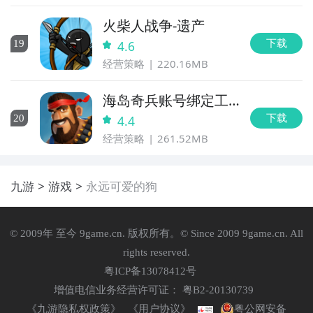
火柴人战争-遗产
下载
19
4.6
经营策略
220.16MB
海岛奇兵账号绑定工
具
下载
20
4.4
经营策略
261.52MB
九游
游戏
永远可爱的狗
© 2009年 至今 9game.cn. 版权所有。© Since 2009 9game.cn. All
rights reserved.
粤ICP备13078412号
增值电信业务经营许可证： 粤B2-20130739
《九游隐私权政策》
《用户协议》
粤公网安备