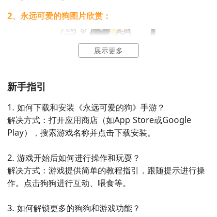
2、永远可爱的狗图片欣赏：
方法二： 下载九游APP，订阅永远可爱的狗的开测提醒
展示更多
步骤1：
点击下载九游APP；
步骤2：
进入APP搜索“永远可爱的狗”，订阅后可及时接
新手指引
受活动,礼包,开测和开放下载的提醒；
1. 如何下载和安装《永远可爱的狗》手游？

解决方式：打开应用商店（如App Store或Google 
九游APP
Play），搜索游戏名称并点击下载安装。

刷好游 上九游
2. 游戏开始后如何进行操作和玩耍？

解决方式：游戏提供简单的教程指引，跟随提示进行操
作。点击狗狗进行互动、喂食等。

全球好游抢先下
福利礼包免费领
官方直播陪你玩
3. 如何解锁更多的狗狗和游戏功能？
