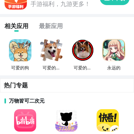
手游福利，九游更多！
九游APP
刷好游 上九游
相关应用
最新应用
全球好游抢先下
福利礼包免费领
官方直播陪你玩
可爱的狗
可爱的狗
可爱的狗
永远的
立即下载
拼图
和可爱的
小狗
热门专题
万物皆可二次元