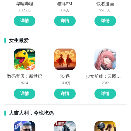
哔哩哔哩
猫耳FM
快看漫画
3032.2万
36.6万
951.5万
详情
详情
详情
女生最爱
数码宝贝：新世纪
光·遇
少女前线：云图计划
9284
131.8万
7982
详情
详情
详情
大吉大利，今晚吃鸡