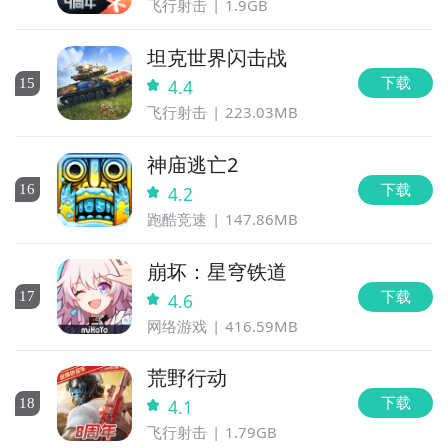
飞行射击
1.9GB
坦克世界闪击战
下载
15
4.4
飞行射击
223.03MB
神庙逃亡2
下载
16
4.2
跑酷竞速
147.86MB
崩坏：星穹铁道
下载
17
4.6
网络游戏
416.59MB
荒野行动
下载
18
4.1
飞行射击
1.79GB