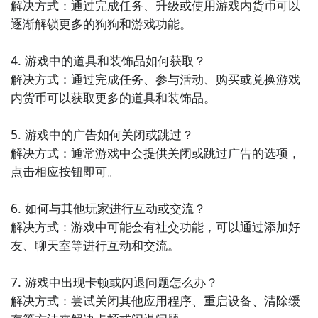
解决方式：通过完成任务、升级或使用游戏内货币可以
立即下载
逐渐解锁更多的狗狗和游戏功能。

方法三： 查看九游开测表
4. 游戏中的道具和装饰品如何获取？

步骤1：
在九游开测表中玩家们可以看到当天所有进行开
解决方式：通过完成任务、参与活动、购买或兑换游戏
测的手机游戏，以及最近十天即将进行测试的游戏，有
内货币可以获取更多的道具和装饰品。

具体的测试时间以及测试阶段介绍，玩家们可以在这里
查找永远可爱的狗的相关公测时间信息!
5. 游戏中的广告如何关闭或跳过？

解决方式：通常游戏中会提供关闭或跳过广告的选项，
步骤2：
访问地址>>>
手游开测表地址
点击相应按钮即可。

好了，永远可爱的狗公测时间的关注方法就讲到这里，
各位玩家是否都已经掌握好以上三种技巧了呢，随时随
6. 如何与其他玩家进行互动或交流？

地关注永远可爱的狗什么时候开测，什么时候开放下
解决方式：游戏中可能会有社交功能，可以通过添加好
载，什么时候公测等信息，还有一个办法就是留意九游
友、聊天室等进行互动和交流。

永远可爱的狗专区的每日更新，欢迎大家积极参与讨论
和提问题，我们会第一时间为您解答。
7. 游戏中出现卡顿或闪退问题怎么办？

解决方式：尝试关闭其他应用程序、重启设备、清除缓