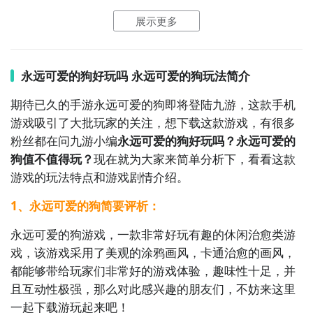
发掘隐藏的宇宙之谜。

都会最新发布，这是九游独家的哦；
展示更多
10. 《糖果萌萌消》：消除相同颜色和形状的糖果，完
成各种任务和挑战。随着关卡的增加，你将面临越来越
永远可爱的狗好玩吗 永远可爱的狗玩法简介
多的障碍和限制，需要灵活运用你的策略和技巧，解决
期待已久的手游永远可爱的狗即将登陆九游，这款手机
难题，取得高分。
游戏吸引了大批玩家的关注，想下载这款游戏，有很多
粉丝都在问九游小编
永远可爱的狗好玩吗？永远可爱的
狗值不值得玩？
现在就为大家来简单分析下，看看这款
游戏的玩法特点和游戏剧情介绍。
1、永远可爱的狗简要评析：
永远可爱的狗游戏，一款非常好玩有趣的休闲治愈类游
戏，该游戏采用了美观的涂鸦画风，卡通治愈的画风，
都能够带给玩家们非常好的游戏体验，趣味性十足，并
且互动性极强，那么对此感兴趣的朋友们，不妨来这里
一起下载游玩起来吧！