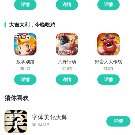
详情
详情
详情
方法三： 查看九游开测表
全球好游抢先下
福利礼包免费领
官方直播陪你玩
大吉大利，今晚吃鸡
步骤1：
在九游开测表中玩家们可以看到当天所有进行开
立即下载
测的手机游戏，以及最近十天即将进行测试的游戏，有
具体的测试时间以及测试阶段介绍，玩家们可以在这里
查找圣经字谜的相关公测时间信息!
步骤2：
访问地址>>>
手游开测表地址
放学别跑
荒野行动
野蛮人大作战
26.4万
475.6万
23.6万
好了，圣经字谜公测时间的关注方法就讲到这里，各位
详情
详情
详情
玩家是否都已经掌握好以上三种技巧了呢，随时随地关
注圣经字谜什么时候开测，什么时候开放下载，什么时
候公测等信息，还有一个办法就是留意九游圣经字谜专
猜你喜欢
区的每日更新，欢迎大家积极参与讨论和提问题，我们
会第一时间为您解答。
字体美化大师
详情
60.84MB