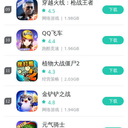
穿越火线：枪战王者
下载
0
9
4.5
网络游戏
1.98GB
QQ飞车
下载
10
4.4
跑酷竞速
1.96GB
植物大战僵尸2
下载
11
4.3
经营策略
2.03GB
金铲铲之战
下载
12
4.8
网络游戏
1.94GB
元气骑士