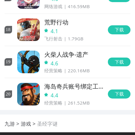
网络游戏
416.59MB
荒野行动
下载
18
4.1
飞行射击
1.79GB
火柴人战争-遗产
下载
19
4.6
经营策略
220.16MB
海岛奇兵账号绑定工
具
下载
20
4.4
经营策略
261.52MB
九游
游戏
圣经字谜