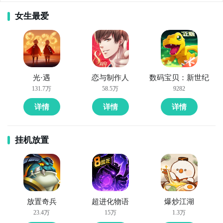
女生最爱
方法二： 下载九游APP，订阅圣经字谜的开测提醒
步骤1：
点击下载九游APP；
通过上面的游戏介绍和图片，可能大家对圣经字谜有大
步骤2：
进入APP搜索“圣经字谜”，订阅后可及时接受活
光·遇
恋与制作人
数码宝贝：新世纪
致的了解了，不过这么游戏要怎么样才能抢先体验到
动,礼包,开测和开放下载的提醒；
131.7万
58.5万
9282
呢？不用担心，目前九游客户端已经开通了测试提醒
详情
详情
详情
了，通过在九游APP中搜索“圣经字谜”，点击右边的
九游APP
【订阅】或者是【开测提醒】，订阅游戏就不会错过最
刷好游 上九游
先的下载机会了咯！
挂机放置
九游APP
刷好游 上九游
全球好游抢先下
福利礼包免费领
官方直播陪你玩
放置奇兵
超进化物语
爆炒江湖
23.4万
15万
1.3万
立即下载