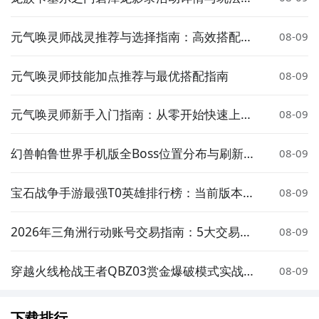
绍
元气唤灵师战灵推荐与选择指南：高效搭配策
08-09
略解析
元气唤灵师技能加点推荐与最优搭配指南
08-09
元气唤灵师新手入门指南：从零开始快速上手
08-09
玩法攻略
幻兽帕鲁世界手机版全Boss位置分布与刷新点
08-09
详解
宝石战争手游最强T0英雄排行榜：当前版本高
08-09
胜率核心角色推荐
2026年三角洲行动账号交易指南：5大交易平
08-09
台安全卖号全流程解析
穿越火线枪战王者QBZ03赏金爆破模式实战表
08-09
现与武器评测
下载排行