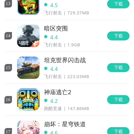
下载
13
4.5
飞行射击
729.37MB
暗区突围
下载
14
4.4
飞行射击
1.9GB
坦克世界闪击战
下载
15
4.4
飞行射击
223.03MB
神庙逃亡2
下载
16
4.2
跑酷竞速
147.86MB
崩坏：星穹铁道
下载
17
4.6