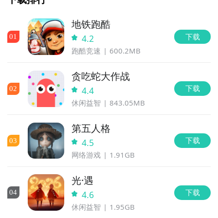
地铁跑酷
下载
0
1
4.2
跑酷竞速
600.2MB
贪吃蛇大作战
下载
0
2
4.4
休闲益智
843.05MB
第五人格
下载
0
3
4.5
网络游戏
1.91GB
光·遇
下载
0
4
4.6
休闲益智
1.95GB