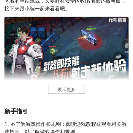
区域的早期混战，又要赶在安全区收缩前抵达撤离点，
接下来跟小编一起来看看吧。
而想要获得更多金币可以通过掠夺的方式实现。如果能
够顺利撤离战场，就能将获得的财富带出。在游戏开局
时，玩家需要选择合适的资源点来进行资源收集和合理
运用。战斗时要根据情况选择合适的流派，不同流派针
对的场景各不相同，这点需要特别注意。
原厂是20发的弹夹，需要打几枪才会更换，确实会有一
些浪费时间。那现在就可以直接更换成35发的弧形弹
夹，装弹的数量就可以直接增加75%，而且重量也会增
加280克，手里面不会特别的沉。还有一个细节需要注
展示更多
意，一定要选择一个弹夹井适配器，这一个适配器就可
《代号撤离》最新预约下载地址
以缩短换子弹的时间，不要小看只有0.3秒，在对战的过
》》》》》#代号撤离#《《《《《
程中，只要能快这点时间就可以保住你的命。战术配件
新手指引
也必须要结合作战模式来看，如果是打夜战就应该选择
代号撤离还没有下载方式，玩家可以在
九游
APP预约。
微光
全息
镜。
1. 不了解游戏操作和规则：阅读游戏教程或观看相关游
核心玩法围绕10分钟限时撤离展开，玩家三人
组队
进入
戏指南，以了解游戏操作和规则。
