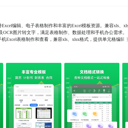
Excel编辑、电子表格制作和丰富的Excel模板资源。兼容xls、xl
转换及OCR图片转文字，满足表格制作、数据处理和手机办公需求。
手机Excel表格制作和查看，兼容xls、xlsx格式，提供单元格编辑
表格处理。Excel模板：内置Excel表格模板，包含工作计划
格模板，快速创建各类电子表格。二、Word文档编辑Word文
调整、段落排版、页面设置等功能。Word模板：提供个人简历、合
片制作PPT制作：支持ppt、pptx格式文件编辑，提供PPT编
置商务汇报、年终总结、项目计划、教学课件等PPT模板下载。
图片表格内容，快速生成Excel表格。图片转Word：支持OCR图
PDF转换器：支持PDF转Word、PDF转Excel、PDF转PP
描：支持图片转PDF，通过拍照或导入图片生成高清PDF扫描件。六、文
微信、QQ、钉钉快速编辑、分享和打印。