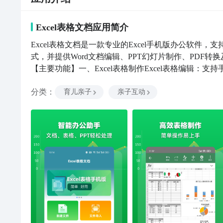
Excel表格文档
应用
简介
Excel表格文档是一款专业的Excel手机版办公软件，支持
式，并提供Word文档编辑、PPT幻灯片制作、PDF
【主要功能】一、Excel表格制作Excel表格编辑：支持
式计算、数据筛选与排序、图表生成等功能，轻松完成电子
分类
：
考勤表、记账表、价格表、销售统计表、课程表等工作表
育儿亲子
亲子互动
辑：支持doc、docx格式文档编辑与查看，提供字体
板、工作总结、计划书模板等办公文档模板。三、PPT幻灯
图片插入、页面调整和幻灯片播放功能。PPT模板：内
图片转文字图片转Excel：支持拍照表格识别，智能提取
文字识别，将图片内容转换为Word文档。五、PDF转换与处理
现Word、Excel、PPT转换为PDF文件。PDF扫
享支持Excel、Word、PPT等Office文档，可通过