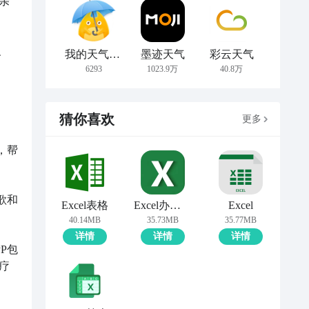
亲
、
我的天气 MyWeather
墨迹天气
彩云天气
6293
1023.9万
40.8万
猜你喜欢
更多
，帮
歌和
Excel表格
Excel办公表格
Excel
40.14MB
35.73MB
35.77MB
详情
详情
详情
P包
疗