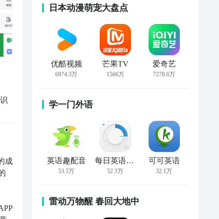
日本动漫萌宠大盘点
优酷视频
芒果TV
爱奇艺
6974.3万
1566万
7278.6万
片识
学一门外语
英语趣配音
每日英语听力
可可英语
的成
53.5万
52.3万
32.1万
的
雷动万物醒 春回大地中
PP