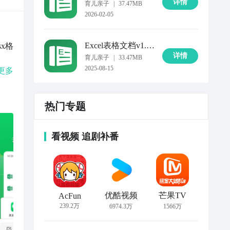
详情
育儿亲子
|
37.47MB
2026-02-05
Excel表格文档
v1.8.4
sx格
详情
育儿亲子
|
33.47MB
2025-08-15
、公
更多
表、
档编
热门专题
同模
辑、
四、
看视频 追剧补番
片
T，实
件分
优酷视频
芒果TV
AcFun
239.2万
6974.3万
1566万