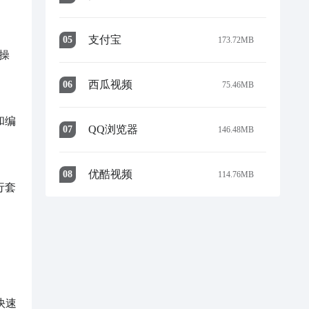
支付宝
0
5
173.72MB
操
西瓜视频
0
6
75.46MB
和编
QQ浏览器
0
7
146.48MB
优酷视频
0
8
114.76MB
行套
快速