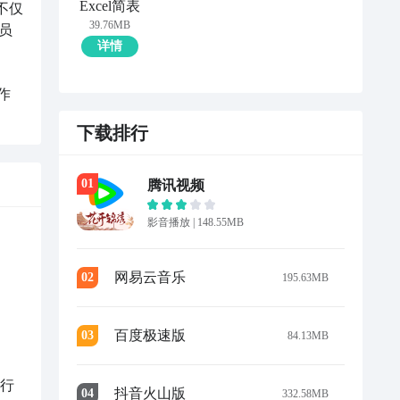
Excel简表
不仅
39.76MB
员
详情
作
下载排行
0
1
腾讯视频
影音播放
|
148.55MB
网易云音乐
0
2
195.63MB
百度极速版
0
3
84.13MB
进行
抖音火山版
0
4
332.58MB