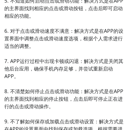
5. 不知道如何启动点击或滑动功能：解决方式是在APP
件，释放存储空间，让您有更多的空间存储重要文件和
的主界面找到相应的点击或滑动按钮，点击后即可启动
数据。

相应的功能。

9. 《手机CPU优化大师》：这款APP可以优化手机的
6. 对于点击或滑动速度不满意：解决方式是在APP的设
CPU使用，提高手机的运行速度和性能。它可以关闭后
置界面中调整点击或滑动速度选项，根据个人需求进行
台运行的应用程序和进程，释放CPU资源，让手机更加
适当的调整。

流畅。

7. APP运行过程中出现卡顿或闪退：解决方式是关闭其
10. 《手机安全清理大师》：这款APP可以帮助您清理
他后台应用，确保手机内存足够，并尝试重新启动
手机中的病毒、恶意软件和广告插件，提供实时的手机
APP。

安全保护。它可以扫描手机系统和应用程序，保护您的
手机安全。
8. 不清楚如何停止点击或滑动功能：解决方式是在APP
的主界面找到相应的停止按钮，点击后即可停止正在进
行的点击或滑动操作。

9. 不了解如何保存或加载点击或滑动设置：解决方式是
在APP的设置界面中找到保存或加载选项，根据需要进