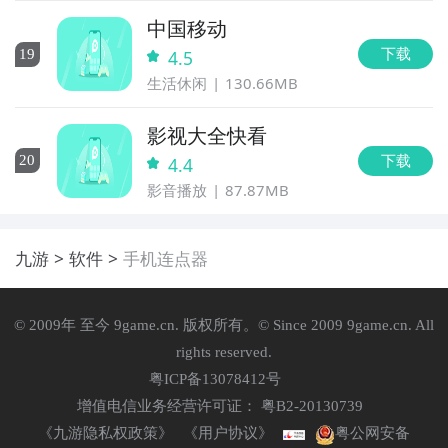
中国移动
下载
19
4.5
生活休闲
130.66MB
影视大全快看
下载
20
4.4
影音播放
87.87MB
九游
软件
手机连点器
© 2009年 至今 9game.cn. 版权所有。© Since 2009 9game.cn. All
rights reserved.
粤ICP备13078412号
增值电信业务经营许可证： 粤B2-20130739
《九游隐私权政策》
《用户协议》
粤公网安备