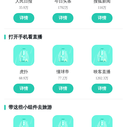
人民日报
今日头条
搜狐新闻
35.9万
1792万
116万
详情
详情
详情
打开手机看直播
虎扑
懂球帝
映客直播
68.9万
77.2万
1202.3万
详情
详情
详情
带这些小组件去旅游