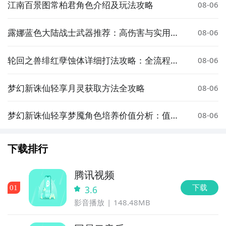
江南百景图常柏君角色介绍及玩法攻略
08-06
露娜蓝色大陆战士武器推荐：高伤害与实用性
08-06
强的装备选择
轮回之兽绯红孽蚀体详细打法攻略：全流程通
08-06
关技巧与注意事项
梦幻新诛仙轻享月灵获取方法全攻略
08-06
梦幻新诛仙轻享梦魇角色培养价值分析：值得
08-06
投入资源吗
下载排行
腾讯视频
下载
0
1
3.6
影音播放
148.48MB