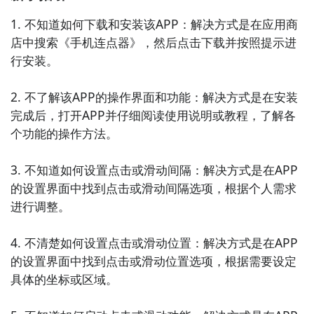
畅。

1. 不知道如何下载和安装该APP：解决方式是在应用商
店中搜索《手机连点器》，然后点击下载并按照提示进
5. 《手机垃圾清理大师》：这款APP可以帮助您快速清
行安装。

理手机中的垃圾文件、残留文件和无效文件，释放存储
空间，提高手机运行速度。

2. 不了解该APP的操作界面和功能：解决方式是在安装
完成后，打开APP并仔细阅读使用说明或教程，了解各
6. 《手机内存优化大师》：这款APP可以帮助您优化手
个功能的操作方法。

机内存使用，释放内存空间，提高手机运行速度。它可
以关闭后台运行的应用程序，清理内存垃圾，让手机更
3. 不知道如何设置点击或滑动间隔：解决方式是在APP
加流畅。

的设置界面中找到点击或滑动间隔选项，根据个人需求
进行调整。

7. 《手机温度监控大师》：这款APP可以实时监测手机
的温度，并提供温度警报功能。它可以帮助您及时发现
4. 不清楚如何设置点击或滑动位置：解决方式是在APP
手机过热问题，并采取相应的措施，保护手机硬件。

的设置界面中找到点击或滑动位置选项，根据需要设定
具体的坐标或区域。

8. 《手机存储空间清理大师》：这款APP可以帮助您快
速清理手机存储空间中的无用文件、大文件和重复文