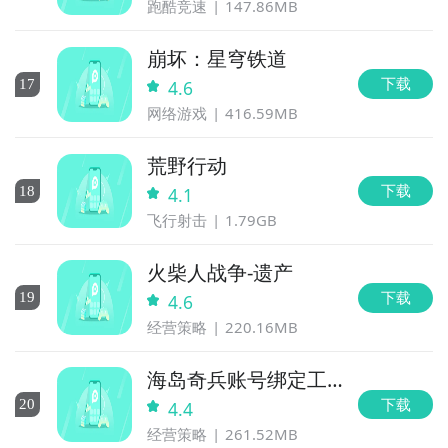
跑酷竞速
147.86MB
崩坏：星穹铁道
下载
17
4.6
网络游戏
416.59MB
荒野行动
下载
18
4.1
飞行射击
1.79GB
火柴人战争-遗产
下载
19
4.6
经营策略
220.16MB
海岛奇兵账号绑定工
具
下载
20
4.4
经营策略
261.52MB