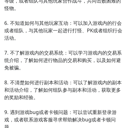
等级，或者组队与其他玩家合作战斗，共同击败困难的
9. 《拼图游戏》：这是一款休闲益智游戏，玩家需要将
怪物。

碎片拼接成完整的图片。丰富的拼图主题和多种难度选
择，让你在休闲的同时欣赏到美丽的图像。

6. 不知道如何与其他玩家互动：可以加入游戏内的行会
或者组队，与其他玩家一起进行打怪、PK或者组织行会
10. 《猜字谜》：这是一款有趣的休闲益智游戏，玩家
活动。

需要根据提示猜出正确的字词。多样的谜题和难度递增
的关卡，让你在休闲的同时锻炼自己的词汇能力。
7. 不了解游戏内的交易系统：可以学习游戏内的交易系
统介绍，了解如何进行物品的交易和购买，以及如何避
免被骗。

8. 不清楚如何进行副本和活动：可以了解游戏内的副本
和活动介绍，了解如何组队参与副本和活动，获取更多
的奖励和经验。

9. 遇到游戏bug或者卡顿问题：可以尝试重新登录游
戏，或者联系游戏客服寻求帮助解决bug或者卡顿问
题。
