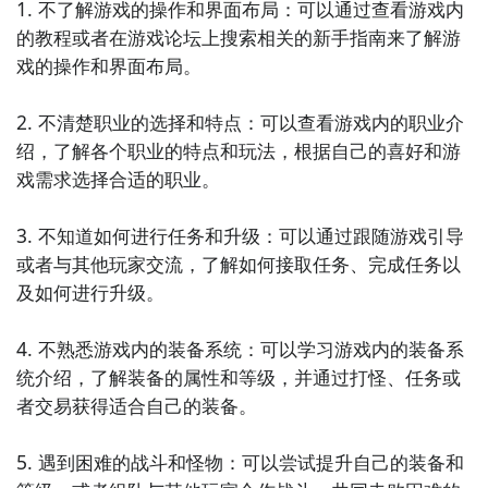
玩家需要通过合并相同数字的方块，最终得到数字
1. 不了解游戏的操作和界面布局：可以通过查看游戏内
2048。简洁的界面和简单的规则，让你在休闲的同时锻
的教程或者在游戏论坛上搜索相关的新手指南来了解游
炼自己的逻辑思维能力。

戏的操作和界面布局。

6. 《剪绳子》：这是一款休闲益智游戏，玩家需要通过
2. 不清楚职业的选择和特点：可以查看游戏内的职业介
剪断绳子，让物体掉落到指定的位置。丰富的关卡设计
绍，了解各个职业的特点和玩法，根据自己的喜好和游
和有趣的物理效果，让你在休闲的同时享受到解谜的乐
戏需求选择合适的职业。

趣。

3. 不知道如何进行任务和升级：可以通过跟随游戏引导
7. 《消消乐2》：这是一款休闲益智游戏的续作，玩家
或者与其他玩家交流，了解如何接取任务、完成任务以
需要通过消除方块来获得高分。与前作相比，新增了更
及如何进行升级。

多的关卡和道具，让你在休闲的同时挑战更高的分数。

4. 不熟悉游戏内的装备系统：可以学习游戏内的装备系
8. 《魔方》：这是一款经典的休闲益智游戏，玩家需要
统介绍，了解装备的属性和等级，并通过打怪、任务或
通过转动立方体的面，使得每个面上的颜色都一致。简
者交易获得适合自己的装备。

单的操作和挑战性的关卡设计，让你在休闲的同时锻炼
自己的空间思维能力。

5. 遇到困难的战斗和怪物：可以尝试提升自己的装备和