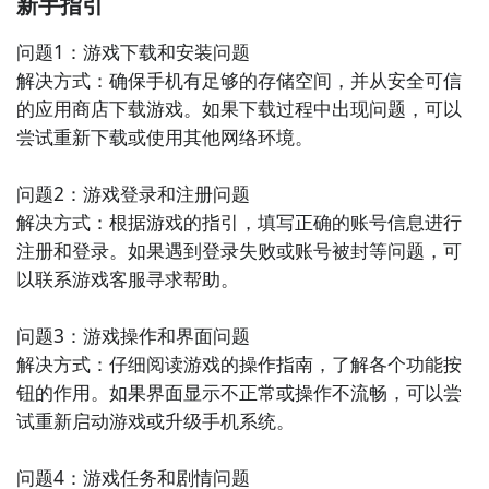
新手指引
富的剧情任务、公会系统和PVP竞技场，让你在游戏中
享受到无尽的乐趣。

问题1：游戏下载和安装问题

解决方式：确保手机有足够的存储空间，并从安全可信
5. 《战舰世界闪击战》：作为一款海战题材的网络游
的应用商店下载游戏。如果下载过程中出现问题，可以
戏，玩家将扮演一名指挥官，指挥自己的战舰进行海
尝试重新下载或使用其他网络环境。

战。游戏中有多种不同类型的战舰和各种战斗模式，以
及逼真的海战场景和精美的画面，让你体验到真实的海
问题2：游戏登录和注册问题

战乐趣。

解决方式：根据游戏的指引，填写正确的账号信息进行
注册和登录。如果遇到登录失败或账号被封等问题，可
6. 《穿越火线：枪战王者》：这是一款以战争题材的射
以联系游戏客服寻求帮助。

击游戏，玩家可以选择不同的战斗角色，与其他玩家进
行团队合作或对战。游戏中有丰富的战斗地图和模式，
问题3：游戏操作和界面问题

以及流畅的射击操作和精准的打击感，让你感受到真实
解决方式：仔细阅读游戏的操作指南，了解各个功能按
的战斗场景。

钮的作用。如果界面显示不正常或操作不流畅，可以尝
试重新启动游戏或升级手机系统。

7. 《梦幻西游》：这是一款经典的MMORPG游戏，玩
家可以选择不同的职业，与其他玩家一起探索梦幻的游
问题4：游戏任务和剧情问题
