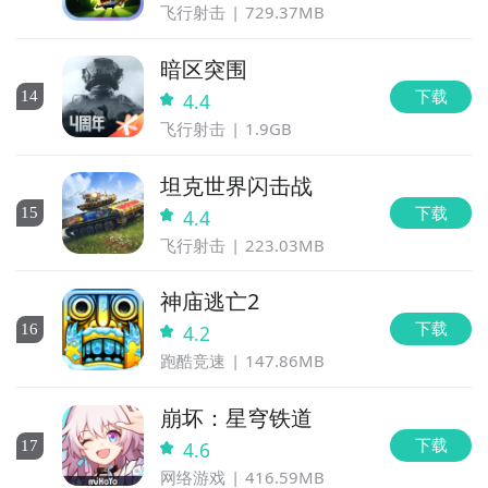
飞行射击
729.37MB
暗区突围
下载
14
4.4
飞行射击
1.9GB
坦克世界闪击战
下载
15
4.4
飞行射击
223.03MB
神庙逃亡2
下载
16
4.2
跑酷竞速
147.86MB
崩坏：星穹铁道
下载
17
4.6
网络游戏
416.59MB