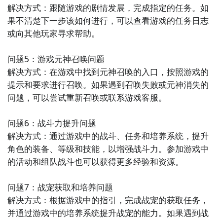
戏世界，完成各种任务和挑战。游戏中有丰富的剧情故
解决方式：跟随游戏的剧情发展，完成指定的任务。如
事、多样的PVP玩法和精美的游戏画面，带给你无尽的
果不清楚下一步该如何进行，可以查看游戏的任务日志
冒险乐趣。

或向其他玩家寻求帮助。

8. 《刺客信条：诸神黄昏》：以刺客为主题的动作冒险
问题5：游戏元神召唤问题

游戏，玩家将扮演一名刺客，追寻隐藏的秘密和解决各
解决方式：在游戏中找到元神召唤的入口，按照游戏的
种任务。游戏中有多样的战斗技能和道具，以及精美的
提示和要求进行召唤。如果遇到召唤失败或元神消失的
游戏世界和引人入胜的剧情，带给你刺激的冒险体验。

问题，可以尝试重新召唤或联系游戏客服。

9. 《部落冲突》：9. 《部落冲突》：这是一款策略战争
问题6：战斗力提升问题

游戏，玩家需要建立自己的部落并与其他玩家进行战斗
解决方式：通过游戏中的战斗、任务和培养系统，提升
和竞争。游戏中有多种不同的兵种和防御设施可供选
角色的装备、等级和技能，以增强战斗力。参加游戏中
择，以及丰富的战斗模式和活动，让你体验到策略与战
的活动和组队战斗也可以获得更多经验和资源。

争的乐趣。

问题7：战宠获取和培养问题

10. 《王者荣耀》：作为一款MOBA游戏，玩家需要选
解决方式：根据游戏中的指引，完成战宠的获取任务，
择不同的英雄角色与其他玩家进行5v5战斗。游戏中有
并通过游戏中的培养系统提升战宠的能力。如果遇到战