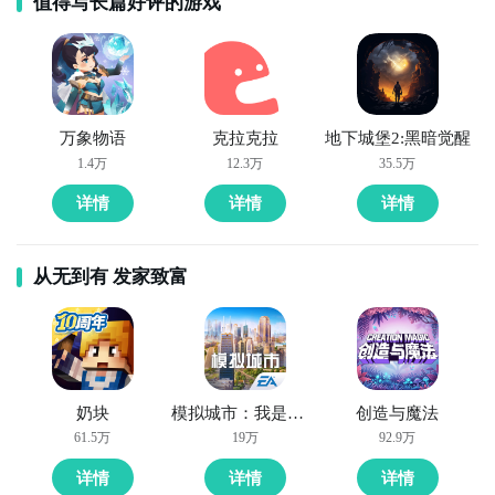
值得写长篇好评的游戏
万象物语
克拉克拉
地下城堡2:黑暗觉醒
1.4万
12.3万
35.5万
详情
详情
详情
从无到有 发家致富
奶块
模拟城市：我是市长
创造与魔法
61.5万
19万
92.9万
详情
详情
详情