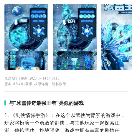
九游APP
| 更新:
2026-07-14 14:14:13
版本:
8.5.4.0
| 要求:
权限详情
、
隐私政策
与“冰雪传奇最强王者”类似的游戏
1. 《剑侠情缘手游》：在这个以武侠为背景的游戏中，
玩家将扮演一个勇敢的剑侠，与其他玩家一起探索江
湖、修炼武功、挑战强敌。游戏中拥有丰富的剧情任