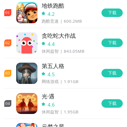
地铁跑酷
下载
0
1
4.2
跑酷竞速
600.2MB
贪吃蛇大作战
下载
0
2
4.4
休闲益智
843.05MB
第五人格
下载
0
3
4.5
网络游戏
1.91GB
光·遇
下载
0
4
4.6
休闲益智
1.95GB
元梦之星