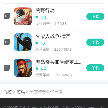
荒野行动
下载
18
4.1
飞行射击
1.79GB
火柴人战争-遗产
下载
19
4.6
经营策略
220.16MB
海岛奇兵账号绑定工
具
下载
20
4.4
经营策略
261.52MB
九游
游戏
冰雪传奇最强王者
© 2009年 至今 9game.cn. 版权所有。© Since 2009 9game.cn. All