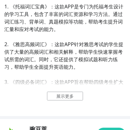
1. 《托福词汇宝典》：这款APP是专门为托福考生设计
的学习工具，包含了丰富的词汇资源和学习方法。通过
词汇练习、背单词、真题模拟等功能，帮助考生提升词
汇量和应对考试的能力。

2. 《雅思高频词汇》：这款APP针对雅思考试的学生提
供了大量的高频词汇和相关解释，帮助学生快速掌握考
试所需的词汇。同时，它还提供了模拟试题和听力练
习，帮助学生全面提升英语能力。

3. 《四级必备词汇》：这款APP旨在帮助四级考生扩大
词汇量和加强词汇记忆。它提供了丰富的词汇学习材
展示更多
料，包括词汇分类、例句和练习题，让学生通过反复巩
固和练习，提高词汇掌握能力。

4. 《六级单词宝典》：这款APP针对六级考试的学生提
供了全面的词汇学习资源。通过单词分类、记忆技巧和
豌豆荚