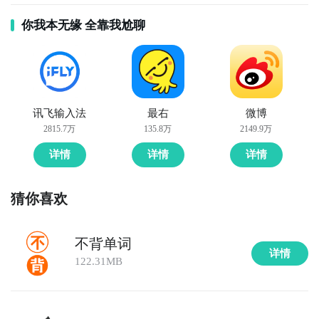
你我本无缘 全靠我尬聊
讯飞输入法
最右
微博
2815.7万
135.8万
2149.9万
详情
详情
详情
猜你喜欢
不背单词
详情
122.31MB