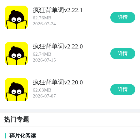
8. 《高考英语词汇宝典》：这款APP旨在帮助高考英语
疯狂背单词v2.22.1
考生系统地学习和记忆英语词汇。它提供了大量的高频
详情
62.76MB
词汇和例句，通过词汇分类和练习题，帮助学生提高词
2026-07-24
汇运用和阅读理解能力。

9. 《日语考试词汇速记》：这款APP适用于日语考试的
疯狂背单词v2.22.0
学生，提供了丰富的日语词汇和记忆方法。它通过刷题
详情
62.74MB
和词汇练习，帮助学生掌握考试所需的词汇和表达方
2026-07-15
式。

疯狂背单词v2.20.0
10. 《韩语考试词汇宝典》：这款APP为韩语考试的学
详情
62.63MB
生提供了大量的词汇学习资源。它包含了韩语常用的词
2026-07-07
汇和短语，通过多种练习方式，帮助学生扩大词汇量和
提高听说读写能力。
热门专题
碎片化阅读