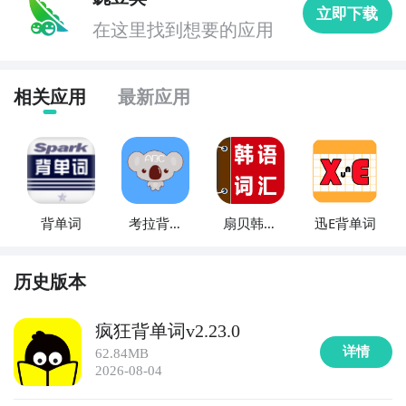
立即下载
模拟练习，帮助学生系统地学习并掌握六级词汇，为考
在这里找到想要的应用
试做好准备。

5. 《GRE词汇达人》：这款APP适用于GRE考生，提供
相关应用
最新应用
了大量的GRE词汇和高效的记忆方法。它通过词汇练习
和真题训练，帮助学生巩固词汇并提高在考试中的应用
能力。

6. 《GMAT单词宝典》：这款APP专为GMAT考生设
背单词
考拉背单
扇贝韩语
迅E背单词
计，提供了丰富的单词学习和练习资源。它包含了
词
背单词
GMAT考试中常见的单词和短语，通过刷题和记忆技
巧，帮助学生在考试中取得更好的成绩。

历史版本
7. 《SAT词汇秘笈》：这款APP是专门为SAT考生准备
疯狂背单词v2.23.0
的学习工具。它提供了SAT考试中常见的词汇和例句，
详情
62.84MB
并配有发音和图像，帮助学生更好地理解和记忆词汇。

2026-08-04