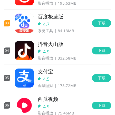
影音播放
195.63MB
百度极速版
下载
0
3
4.7
系统工具
84.13MB
抖音火山版
下载
0
4
4.9
影音播放
332.58MB
支付宝
下载
0
5
4.5
金融理财
173.72MB
西瓜视频
下载
0
6
4.9
影音播放
75.46MB