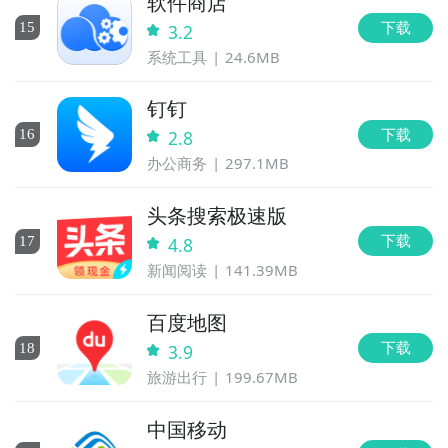
软件商店
下载
15
3.2
系统工具
24.6MB
钉钉
下载
16
2.8
办公商务
297.1MB
头条搜索极速版
下载
17
4.8
新闻阅读
141.39MB
百度地图
下载
18
3.9
旅游出行
199.67MB
中国移动