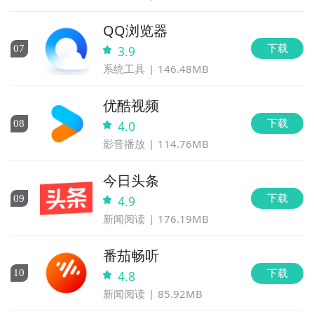
QQ浏览器
下载
0
7
3.9
系统工具
146.48MB
优酷视频
下载
0
8
4.0
影音播放
114.76MB
今日头条
下载
0
9
4.9
新闻阅读
176.19MB
番茄畅听
下载
10
4.8
新闻阅读
85.92MB