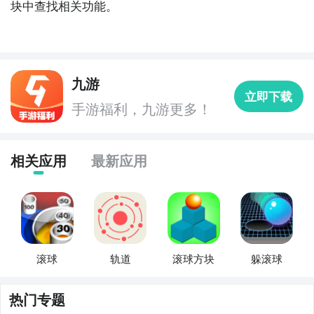
块中查找相关功能。
下载轨道滚球的apk文件到电脑上，然后打开猩猩助
手“安装本地应用”，进行安装就可以实现在电脑上玩轨
道滚球啦。
九游
立即下载
手游福利，九游更多！
相关应用
最新应用
滚球
轨道
滚球方块
躲滚球
The end，轨道滚球的安卓模拟器图文安装教程就为大
热门专题
家详解到这里了，相信大家都已经清楚了轨道滚球
电脑