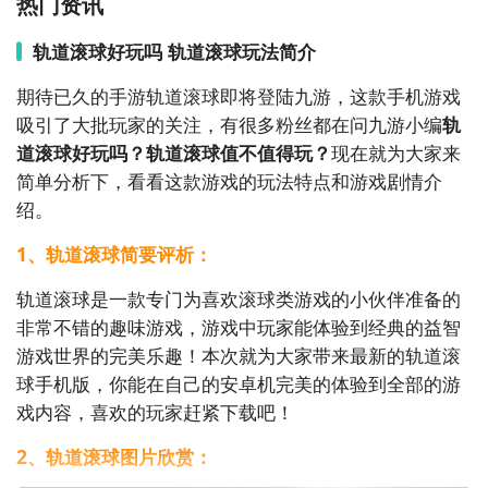
热门资讯
6. 《数独大师》- 这款经典的数字益智游戏需要玩家填
写一个9x9的方格，确保每一行、每一列和每一个小的
轨道滚球好玩吗 轨道滚球玩法简介
3x3方格内都包含了数字1到9，考验数学和逻辑能力。

期待已久的手游轨道滚球即将登陆九游，这款手机游戏
吸引了大批玩家的关注，有很多粉丝都在问九游小编
轨
7. 《拼图大师》- 在这款拼图游戏中，玩家需要将碎片
道滚球好玩吗？轨道滚球值不值得玩？
现在就为大家来
拼凑在一起，还原出完整的图片。不同难度的关卡将考
简单分析下，看看这款游戏的玩法特点和游戏剧情介
验你的观察能力和耐心。

绍。
8. 《华容道》- 这款传统的益智游戏需要玩家移动方
1、轨道滚球简要评析：
块，为特定方块腾出出口，通过合理的移动来解决迷
轨道滚球是一款专门为喜欢滚球类游戏的小伙伴准备的
题。

非常不错的趣味游戏，游戏中玩家能体验到经典的益智
游戏世界的完美乐趣！本次就为大家带来最新的轨道滚
9. 《神秘宝藏》- 在这款冒险益智游戏中，玩家需要通
球手机版，你能在自己的安卓机完美的体验到全部的游
过解谜和寻找线索来找到隐藏的宝藏，体验一场令人兴
戏内容，喜欢的玩家赶紧下载吧！
奋的探险之旅。

2、轨道滚球图片欣赏：
10. 《机智小猴》- 这是一款可爱的益智游戏，玩家需要