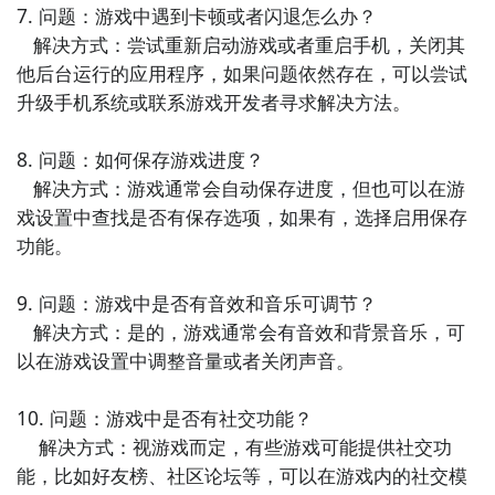
7. 问题：游戏中遇到卡顿或者闪退怎么办？

   解决方式：尝试重新启动游戏或者重启手机，关闭其
他后台运行的应用程序，如果问题依然存在，可以尝试
升级手机系统或联系游戏开发者寻求解决方法。

8. 问题：如何保存游戏进度？

   解决方式：游戏通常会自动保存进度，但也可以在游
戏设置中查找是否有保存选项，如果有，选择启用保存
3
下载轨道滚球电脑版的程序安装包
功能。

1）安装完毕之后，进入猩猩助手中的精品聚焦页面，在
搜索栏中输入“轨道滚球”，就会出现这款游戏的最新电
9. 问题：游戏中是否有音效和音乐可调节？

脑版程序安装包。点击下载，耐心等待下载安装完毕
   解决方式：是的，游戏通常会有音效和背景音乐，可
后，就可以在我的游戏中出现了相应的轨道滚球图标
以在游戏设置中调整音量或者关闭声音。

啦。​
10. 问题：游戏中是否有社交功能？

2）重点贴士：有时候猩猩助手还没来得及更新最新的轨
    解决方式：视游戏而定，有些游戏可能提供社交功
道滚球安装包，小伙伴们可能就没办法在精品聚焦中搜
能，比如好友榜、社区论坛等，可以在游戏内的社交模
索到相应的游戏。不过没关系，大家可以进入九游专区