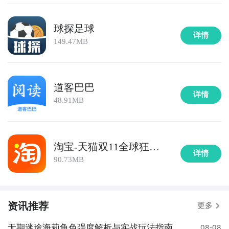
球探足球
详情
149.47MB
道客巴巴
详情
48.91MB
淘宝-天猫双11全球狂欢
详情
季
90.73MB
资讯推荐
更多
无期迷途海莉角色强度解析与实战玩法指南
08-08