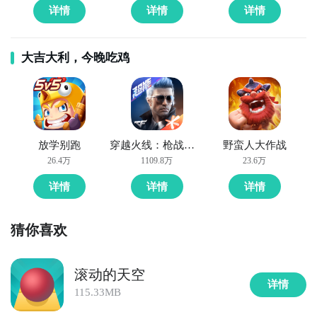
详情
详情
详情
大吉大利，今晚吃鸡
放学别跑
穿越火线：枪战王者
野蛮人大作战
26.4万
1109.8万
23.6万
详情
详情
详情
猜你喜欢
滚动的天空
详情
115.33MB