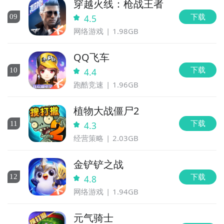
穿越火线：枪战王者
下载
0
9
4.5
网络游戏
1.98GB
QQ飞车
下载
10
4.4
跑酷竞速
1.96GB
植物大战僵尸2
下载
11
4.3
经营策略
2.03GB
金铲铲之战
下载
12
4.8
网络游戏
1.94GB
元气骑士