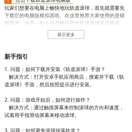
玩家们想要在电脑上畅快地玩轨道滚球，首先就需要先
下载九游APP订阅轨道滚球>>>>>>
下载它的电脑版模拟器啦。在这里推荐大家使用的是猩
一键高速下载，礼包轻松到手！
猩助手，这是一款十分流畅好用的轨道滚球安卓模拟
器，性能强悍，功能完备，同时能够支持多开和各种辅
展示更多
助功能，是电脑玩轨道滚球的首选。可以完美兼容各种
安卓游戏，除了轨道滚球之外，还会不断更新其他热门
手游。
新手指引
点击这里轨道滚球电脑版下载地址
1. 问题：如何下载并安装《轨道滚球》手游？

连GD都在玩的游戏APP
   解决方式：打开安卓手机应用商店，搜索并下载《轨
道滚球》手游，然后按照提示进行安装。

点击高速下载和GD一起面对面
2. 问题：游戏开始后，如何进行操作？

智能预约礼包和下载你还等什么
   解决方式：通过触摸屏幕来控制滚球的方向和速度，
试着用手指滑动屏幕来移动滚球。

3. 问题：如何避免滚球掉落轨道？
