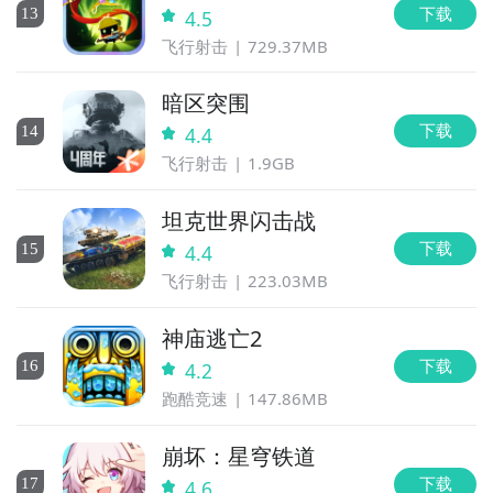
下载
13
4.5
飞行射击
729.37MB
暗区突围
下载
14
4.4
飞行射击
1.9GB
坦克世界闪击战
下载
15
4.4
飞行射击
223.03MB
神庙逃亡2
下载
16
4.2
跑酷竞速
147.86MB
崩坏：星穹铁道
下载
17
4.6