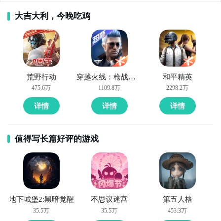
版怎么下载安装了吧？如果不清楚或者有其他疑问的，
大吉大利，今晚吃鸡
可以在下面留言。赶紧下载这个模拟器
，一起在电脑上
玩轨道滚球吧。
荒野行动
穿越火线：枪战王者
和平精英
475.6万
1109.8万
2298.2万
详情
详情
详情
值得写长篇好评的游戏
地下城堡2:黑暗觉醒
不思议迷宫
第五人格
35.5万
35.5万
453.3万