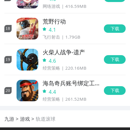
网络游戏
416.59MB
荒野行动
下载
18
4.1
飞行射击
1.79GB
火柴人战争-遗产
下载
19
4.6
经营策略
220.16MB
海岛奇兵账号绑定工
具
下载
20
4.4
经营策略
261.52MB
九游
游戏
轨道滚球