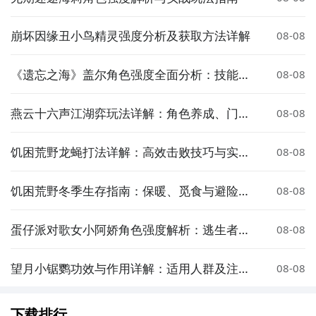
崩坏因缘丑小鸟精灵强度分析及获取方法详解
08-08
《遗忘之海》盖尔角色强度全面分析：技能机
08-08
制、实战表现与配队建议
燕云十六声江湖弈玩法详解：角色养成、门派
08-08
选择与战斗策略全解析
饥困荒野龙蝇打法详解：高效击败技巧与实用
08-08
攻略
饥困荒野冬季生存指南：保暖、觅食与避险全
08-08
攻略
蛋仔派对歌女小阿娇角色强度解析：逃生者玩
08-08
法与实战表现全面评测
望月小锯鹦功效与作用详解：适用人群及注意
08-08
事项
下载排行