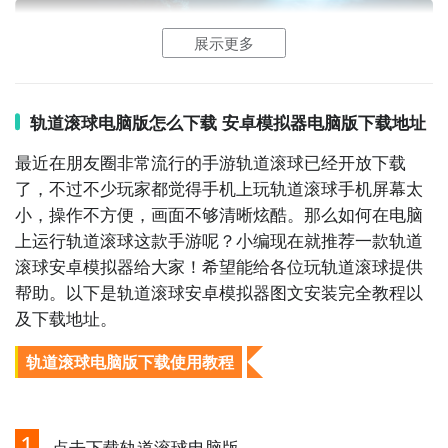
帮助机智的小猴子解决各种难题和谜题，享受挑战和乐
趣。
展示更多
轨道滚球电脑版怎么下载 安卓模拟器电脑版下载地址
最近在朋友圈非常流行的手游轨道滚球已经开放下载
了，不过不少玩家都觉得手机上玩轨道滚球手机屏幕太
小，操作不方便，画面不够清晰炫酷。那么如何在电脑
上运行轨道滚球这款手游呢？小编现在就推荐一款轨道
滚球安卓模拟器给大家！希望能给各位玩轨道滚球提供
帮助。以下是轨道滚球安卓模拟器图文安装完全教程以
通过上面的游戏介绍和图片，可能大家对轨道滚球有大
及下载地址。
致的了解了，不过这么游戏要怎么样才能抢先体验到
呢？不用担心，目前九游客户端已经开通了测试提醒
轨道滚球电脑版下载使用教程
了，通过在九游APP中搜索“轨道滚球”，点击右边的
【订阅】或者是【开测提醒】，订阅游戏就不会错过最
先的下载机会了咯！
1
点击下载轨道滚球电脑版