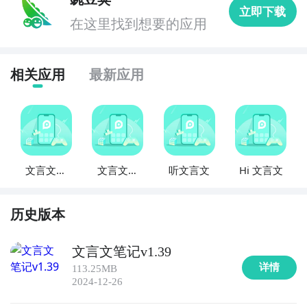
立即下载
各个方面的知识点，包括诗词、文言文、现代文等，通
在这里找到想要的应用
过图文结合的方式，全面展示语文知识，帮助学生巩固
和拓展知识。

相关应用
最新应用
6. 《作文写作助手》- 这款APP提供了丰富的写作素材
和写作技巧，帮助学生解决写作难题，提高写作水平和
表达能力，是学生们的作文写作得力助手。

7. 《古文词典》- 这款APP收录了大量的古文词汇和短
文言文宝
文言文复
听文言文
Hi 文言文
语，提供了详细的解释和用法示例，帮助学生更好地理
典
习
解和运用古文词汇，提高阅读和写作能力。

历史版本
8. 《古代文学名篇导读》- 这款APP介绍了古代文学的
经典名篇，通过详细的讲解和解析，帮助学生更好地理
文言文笔记v1.39
解和欣赏古代文学作品，提高文学素养。

详情
113.25MB
2024-12-26
9. 《语文考点速记》- 这款APP整理了语文学科的重要