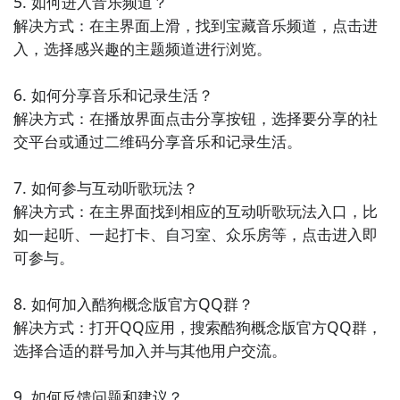
5. 如何进入音乐频道？

6. 《荔枝FM》- 荔枝FM是一款国内知名的音频分享应
解决方式：在主界面上滑，找到宝藏音乐频道，点击进
用，它汇集了大量的有声书、广播剧、音乐等内容，用
入，选择感兴趣的主题频道进行浏览。

户可以根据自己的兴趣选择收听，还可以参与互动讨
论。

6. 如何分享音乐和记录生活？

解决方式：在播放界面点击分享按钮，选择要分享的社
7. 《全民K歌》- 全民K歌是一款非常受欢迎的唱歌应
交平台或通过二维码分享音乐和记录生活。

用，它提供了大量的K歌曲库和高品质的录音效果，用
户可以和朋友一起唱歌、参加比赛，展示自己的歌喉才
7. 如何参与互动听歌玩法？

华。

解决方式：在主界面找到相应的互动听歌玩法入口，比
如一起听、一起打卡、自习室、众乐房等，点击进入即
8. 《酷我K歌》- 酷我K歌是一款专注于K歌的应用，它
可参与。

提供了丰富的K歌曲库和多样的录音效果，用户可以尽
情展示自己的唱功，还可以与其他K歌爱好者进行互
8. 如何加入酷狗概念版官方QQ群？

动。

解决方式：打开QQ应用，搜索酷狗概念版官方QQ群，
选择合适的群号加入并与其他用户交流。

9. 《爱奇艺视频》- 爱奇艺视频是一款热门的在线视频
播放应用，它提供了丰富的影视内容，包括电影、电视
9. 如何反馈问题和建议？
