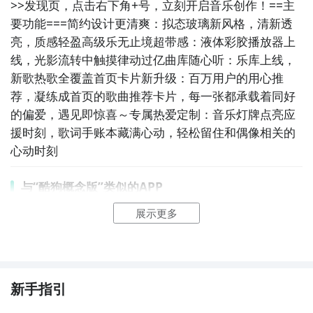
>>发现页，点击右下角+号，立刻开启音乐创作！==主
要功能===简约设计更清爽：拟态玻璃新风格，清新透
亮，质感轻盈高级乐无止境超带感：液体彩胶播放器上
线，光影流转中触摸律动过亿曲库随心听：乐库上线，
新歌热歌全覆盖首页卡片新升级：百万用户的用心推
荐，凝练成首页的歌曲推荐卡片，每一张都承载着同好
的偏爱，遇见即惊喜～专属热爱定制：音乐灯牌点亮应
援时刻，歌词手账本藏满心动，轻松留住和偶像相关的
心动时刻
与“酷狗概念版”类似的APP
展示更多
1. 《网易云音乐》- 网易云音乐是一款非常受欢迎的音
乐播放应用，它提供了丰富的音乐资源和个性化推荐功
能，让用户可以随时随地畅享高品质音乐。

2. 《QQ音乐》- QQ音乐是一款腾讯推出的音乐播放应
新手指引
用，它拥有海量的音乐库和独特的音乐社区，用户可以