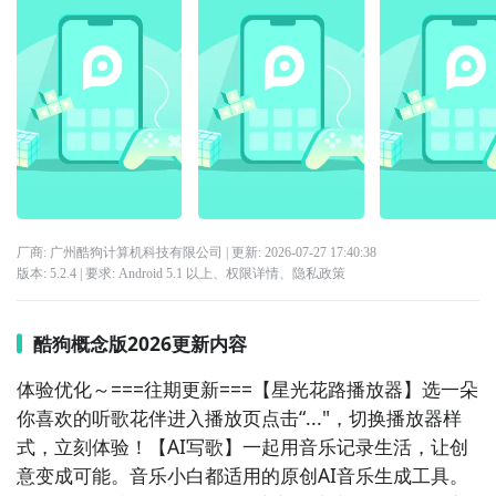
厂商: 广州酷狗计算机科技有限公司
| 更新:
2026-07-27 17:40:38
版本:
5.2.4
| 要求:
Android 5.1 以上、
权限详情
、
隐私政策
酷狗概念版2026更新内容
体验优化～===往期更新===【星光花路播放器】选一朵
你喜欢的听歌花伴进入播放页点击“..."，切换播放器样
式，立刻体验！【AI写歌】一起用音乐记录生活，让创
意变成可能。音乐小白都适用的原创AI音乐生成工具。