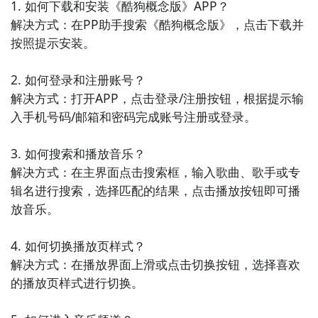
1. 如何下载和安装《酷狗概念版》APP？

在这里发现新歌、交流音乐心得，并与好友分享喜爱的
解决方式：在PP助手搜索《酷狗概念版》，点击下载并
音乐。

按照提示安装。

3. 《酷我音乐》- 酷我音乐是一款专注于中文音乐的播
2. 如何登录和注册账号？

放应用，它提供了全面的中文音乐资源和高品质的音乐
解决方式：打开APP，点击登录/注册按钮，根据提示输
播放体验，让用户可以尽情享受中文音乐的魅力。

入手机号码/邮箱和密码完成账号注册或登录。

4. 《咪咕音乐》- 咪咕音乐是中国移动推出的音乐播放
3. 如何搜索和播放音乐？

应用，它具有丰富的音乐资源和多样的音乐分类，用户
解决方式：在主界面点击搜索框，输入歌曲、歌手或专
可以轻松找到自己喜欢的音乐，还可以通过会员服务享
辑名进行搜索，选择匹配的结果，点击播放按钮即可播
受更多专属福利。

放音乐。

5. 《喜马拉雅FM》- 喜马拉雅FM是一款热门的音频分
4. 如何切换播放页样式？

享应用，它提供了广泛的音频内容，包括音乐、有声
解决方式：在播放界面上滑或点击切换按钮，选择喜欢
书、广播剧等，用户可以随时随地收听自己喜欢的内
的播放页样式进行切换。

容。
