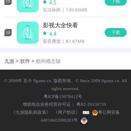
下载
19
4.5
生活休闲
130.63MB
影视大全快看
下载
20
4.4
影音播放
87.87MB
九游
软件
酷狗概念版
© 2009年 至今 9game.cn. 版权所有。© Since 2009 9game.cn. All
rights reserved.
粤ICP备13078412号
增值电信业务经营许可证： 粤B2-20130739
《九游隐私权政策》
《用户协议》
粤公网安备
44010602000283号