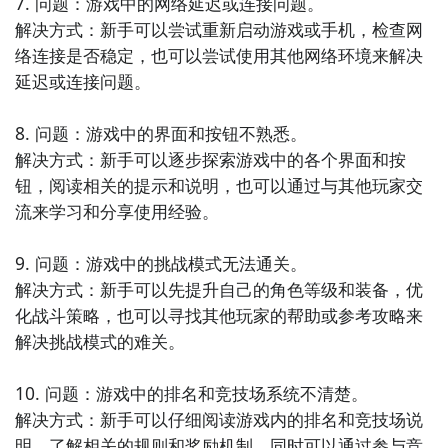
7. 问题：游戏中的网络延迟或连接问题。

解决方式：新手可以尝试重新启动游戏或手机，检查网
络连接是否稳定，也可以尝试使用其他网络环境来解决
延迟或连接问题。

8. 问题：游戏中的界面和按钮不熟悉。

3
下载决斗边疆电脑版的程序安装包
解决方式：新手可以逐步探索游戏中的各个界面和按
1）安装完毕之后，进入猩猩助手中的精品聚焦页面，在
钮，阅读相关的提示和说明，也可以通过与其他玩家交
搜索栏中输入“决斗边疆”，就会出现这款游戏的最新电
流来学习和分享使用经验。

脑版程序安装包。点击下载，耐心等待下载安装完毕
后，就可以在我的游戏中出现了相应的决斗边疆图标
9. 问题：游戏中的挑战模式无法通关。

啦。​
解决方式：新手可以先提升自己的角色等级和装备，优
化战斗策略，也可以寻找其他玩家的帮助或参考攻略来
2）重点贴士：有时候猩猩助手还没来得及更新最新的决
解决挑战模式的难关。

斗边疆安装包，小伙伴们可能就没办法在精品聚焦中搜
索到相应的游戏。不过没关系，大家可以进入九游专区
10. 问题：游戏中的排名和竞技场系统不清楚。

下载决斗边疆的apk文件到电脑上，然后打开猩猩助
解决方式：新手可以仔细阅读游戏内的排名和竞技场说
手“安装本地应用”，进行安装就可以实现在电脑上玩决
明，了解相关的规则和奖励机制，同时可以通过参与竞
斗边疆啦。