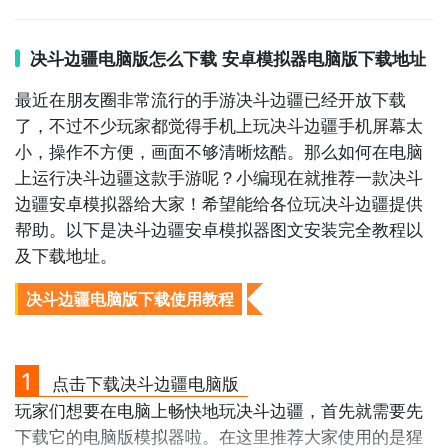
决斗边疆电脑版怎么下载 安卓模拟器电脑版下载地址
最近在朋友圈非常流行的手游决斗边疆已经开放下载
了，不过不少玩家都觉得手机上玩决斗边疆手机屏幕太
小，操作不方便，画面不够清晰炫酷。那么如何在电脑
上运行决斗边疆这款手游呢？小编现在就推荐一款决斗
边疆安卓模拟器给大家！希望能给各位玩决斗边疆提供
帮助。以下是决斗边疆安卓模拟器图文安装完全教程以
通过上面的游戏介绍和图片，可能大家对决斗边疆有大
及下载地址。
致的了解了，不过这么游戏要怎么样才能抢先体验到
呢？不用担心，目前九游客户端已经开通了测试提醒
决斗边疆电脑版下载使用教程
了，通过在九游APP中搜索“决斗边疆”，点击右边的
【订阅】或者是【开测提醒】，订阅游戏就不会错过最
先的下载机会了咯！
1
点击下载决斗边疆电脑版
下载九游APP订阅决斗边疆>>>>>>
玩家们想要在电脑上畅快地玩决斗边疆，首先就需要先
下载它的电脑版模拟器啦。在这里推荐大家使用的是猩
一键高速下载，礼包轻松到手！