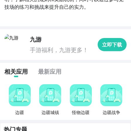
技场的练习和挑战来提升自己的实力。
九游
立即下载
手游福利，九游更多！
相关应用
最新应用
The end，决斗边疆的安卓模拟器图文安装教程就为大
家详解到这里了，相信大家都已经清楚了决斗边疆
电脑
边疆
边疆城镇
怪物边疆
边疆战争
版怎么下载安装了吧？如果不清楚或者有其他疑问的，
可以在下面留言。赶紧下载这个模拟器
，一起在电脑上
热门专题
玩决斗边疆吧。