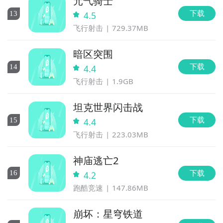
元气骑士
下载
13
4.5
飞行射击
729.37MB
暗区突围
下载
14
4.4
飞行射击
1.9GB
坦克世界闪击战
下载
15
4.4
飞行射击
223.03MB
神庙逃亡2
下载
16
4.2
跑酷竞速
147.86MB
崩坏：星穹铁道