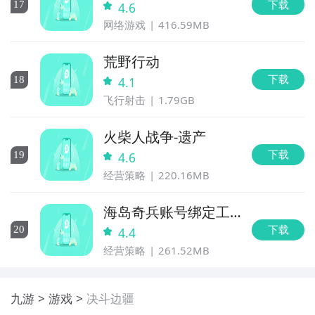
下载
17
4.6
网络游戏
416.59MB
荒野行动
下载
18
4.1
飞行射击
1.79GB
火柴人战争-遗产
下载
19
4.6
经营策略
220.16MB
海岛奇兵账号绑定工
具
下载
20
4.4
经营策略
261.52MB
九游
游戏
决斗边疆