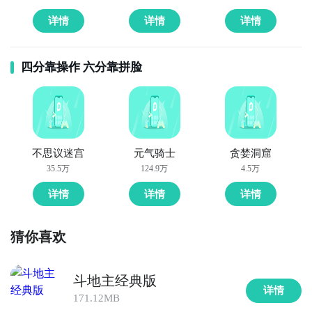
详情
详情
详情
四分靠操作 六分靠拼脸
不思议迷宫
元气骑士
贪婪洞窟
35.5万
124.9万
4.5万
详情
详情
详情
猜你喜欢
斗地主经典版
详情
171.12MB