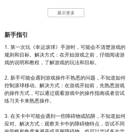
通过上面的游戏介绍和图片，可能大家对幸运滚球有大
展示更多
致的了解了，不过这么游戏要怎么样才能抢先体验到
呢？不用担心，目前九游客户端已经开通了测试提醒
了，通过在九游APP中搜索“幸运滚球”，点击右边的
新手指引
【订阅】或者是【开测提醒】，订阅游戏就不会错过最
先的下载机会了咯！
1. 第一次玩《幸运滚球》手游时，可能会不清楚游戏的
规则和目标。解决方式：在开始游戏之前，仔细阅读游
下载九游APP订阅幸运滚球>>>>>>
戏的说明和教程，了解游戏的玩法和目标。

一键高速下载，礼包轻松到手！
2. 新手可能会遇到游戏操作不熟悉的问题，不知道如何
控制滚球移动。解决方式：在游戏开始前，先熟悉游戏
的操作方式，可以通过观看游戏中的操作指南或者尝试
练习关卡来熟悉操作。

3. 在关卡中可能会遇到一些障碍物或陷阱，不知道如何
应对。解决方式：观察关卡中的障碍物特点，尝试不同
连GD都在玩的游戏APP
的策略和角度来避开或克服障碍物，也可以尝试多次尝