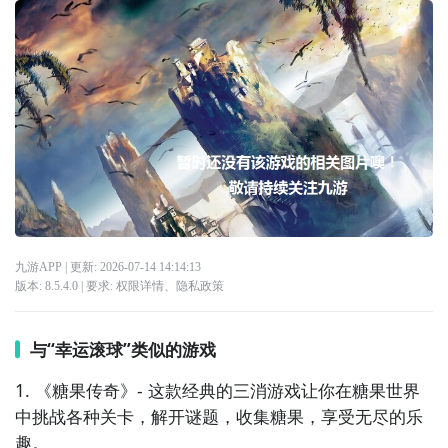
九游APP
| 更新:
2026-07-14 14:14:13
版本:
8.5.4.0
| 要求:
权限详情
、
隐私政策
与“幸运滚球”类似的游戏
1. 《糖果传奇》- 这款经典的三消游戏让你在糖果世界
中挑战各种关卡，解开谜题，收集糖果，享受无尽的乐
趣。
