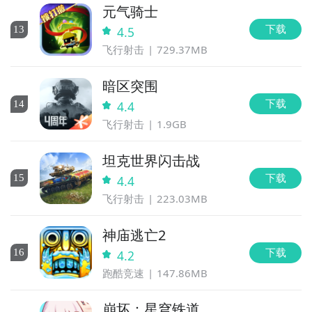
元气骑士
下载
13
4.5
飞行射击
729.37MB
暗区突围
下载
14
4.4
飞行射击
1.9GB
坦克世界闪击战
下载
15
4.4
飞行射击
223.03MB
神庙逃亡2
下载
16
4.2
跑酷竞速
147.86MB
崩坏：星穹铁道