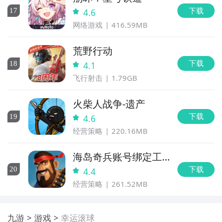
下载
17
4.6
网络游戏
416.59MB
荒野行动
下载
18
4.1
飞行射击
1.79GB
火柴人战争-遗产
下载
19
4.6
经营策略
220.16MB
海岛奇兵账号绑定工
具
下载
20
4.4
经营策略
261.52MB
九游
游戏
幸运滚球