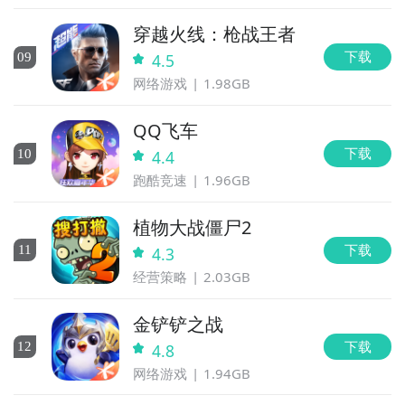
穿越火线：枪战王者
下载
0
9
4.5
网络游戏
1.98GB
QQ飞车
下载
10
4.4
跑酷竞速
1.96GB
植物大战僵尸2
下载
11
4.3
经营策略
2.03GB
金铲铲之战
下载
12
4.8
网络游戏
1.94GB