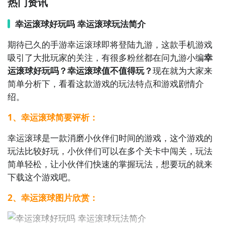
热门资讯
7. 《解谜迷宫》- 在错综复杂的迷宫中找到正确的路
径，解开谜题，挑战你的空间感知和解决问题的能力。

幸运滚球好玩吗 幸运滚球玩法简介
期待已久的手游幸运滚球即将登陆九游，这款手机游戏
8. 《找茬游戏》- 观察两幅看似相同的图片，找出其中
吸引了大批玩家的关注，有很多粉丝都在问九游小编
幸
的细微差别，锻炼你的注意力和观察力。

运滚球好玩吗？幸运滚球值不值得玩？
现在就为大家来
简单分析下，看看这款游戏的玩法特点和游戏剧情介
9. 《魔方》- 操控魔方的各个面，将其还原为统一的颜
绍。
色，挑战你的空间思维和手指灵活性。

1、幸运滚球简要评析：
10. 《挑战脑筋急转弯》- 接受各种有趣的脑筋急转弯挑
幸运滚球是一款消磨小伙伴们时间的游戏，这个游戏的
战，解开谜题，锻炼你的逻辑思维和创造力。
玩法比较好玩，小伙伴们可以在多个关卡中闯关，玩法
简单轻松，让小伙伴们快速的掌握玩法，想要玩的就来
下载这个游戏吧。
2、幸运滚球图片欣赏：