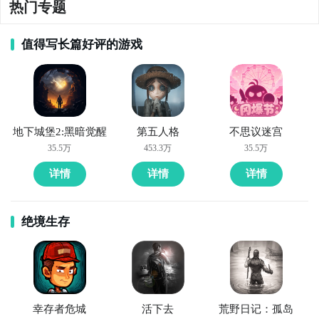
热门专题
值得写长篇好评的游戏
地下城堡2:黑暗觉醒
第五人格
不思议迷宫
35.5万
453.3万
35.5万
详情
详情
详情
绝境生存
幸存者危城
活下去
荒野日记：孤岛