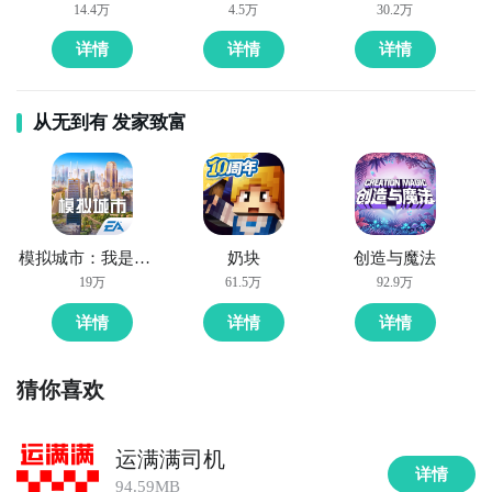
14.4万
4.5万
30.2万
详情
详情
详情
从无到有 发家致富
模拟城市：我是市长
奶块
创造与魔法
19万
61.5万
92.9万
详情
详情
详情
猜你喜欢
运满满司机
详情
94.59MB