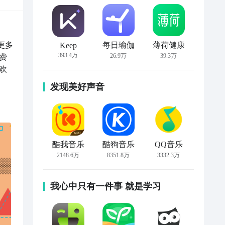
更多
每日瑜伽
薄荷健康
Keep
393.4万
26.9万
39.3万
费
欢
发现美好声音
酷我音乐
酷狗音乐
QQ音乐
2148.6万
8351.8万
3332.3万
我心中只有一件事 就是学习