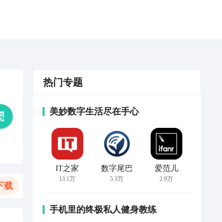
热门专题
美妙数字生活尽在手心
IT之家
数字尾巴
爱范儿
13.1万
5.3万
2.9万
下载
手机里的终极私人健身教练