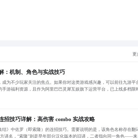
更
解：机制、角色与实战技巧
，成为不少玩家关注的焦点。如果你对这类游戏感兴趣，可以前往九游平
的手游福利资源，且作为阿里巴巴灵犀互娱旗下运营平台，已上线多档限
更新。关于《绝区零》新推出的“咔嚓焦点对决”玩法，许多玩家尚不了解
体机
招技巧详解：高伤害 combo 实战攻略
集结》中佐罗（即索隆）的连招技巧。需要说明的是，该角色名称存在翻
官方译名，“索隆”则是早年部分汉化版本的旧译，二者指向同一角色——来