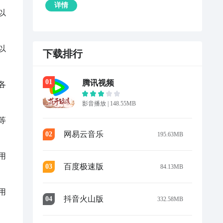
详情
以
以
下载排行
0
1
腾讯视频
各
影音播放
|
148.55MB
等
网易云音乐
0
2
195.63MB
用
百度极速版
0
3
84.13MB
用
抖音火山版
0
4
332.58MB