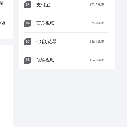
需
支付宝
0
5
173.72MB
西瓜视频
说资
0
6
75.46MB
QQ浏览器
0
7
146.48MB
优酷视频
0
8
114.76MB