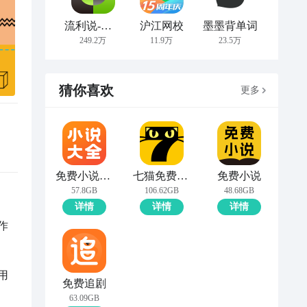
流利说-英语
沪江网校
墨墨背单词
249.2万
11.9万
23.5万
猜你喜欢
更多
免费小说大全
七猫免费小说
免费小说
57.8GB
106.62GB
48.68GB
详情
详情
详情
作
用
免费追剧
63.09GB