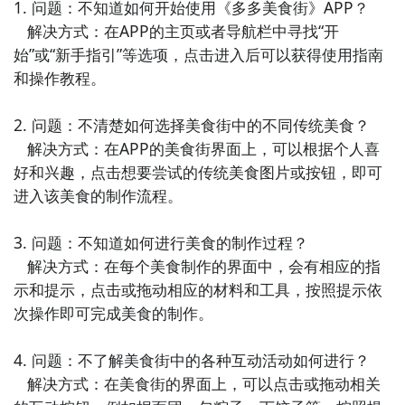
1. 问题：不知道如何开始使用《多多美食街》APP？

的教程和素材，父母可以与孩子一起制作手工艺品，增
   解决方式：在APP的主页或者导航栏中寻找“开
强亲子关系和创造力。

始”或“新手指引”等选项，点击进入后可以获得使用指南
和操作教程。

5. 《亲子健身乐园》 - 这个APP通过动作指导和有趣的
音乐，帮助家长和孩子一起进行健身活动，增强体质和
2. 问题：不清楚如何选择美食街中的不同传统美食？

提升亲子互动。

   解决方式：在APP的美食街界面上，可以根据个人喜
好和兴趣，点击想要尝试的传统美食图片或按钮，即可
6. 《儿童音乐乐园》 - 这款APP提供了丰富的儿童音乐
进入该美食的制作流程。

和音乐教育内容，包括儿歌、乐器演奏和音乐游戏，培
养孩子对音乐的兴趣和理解能力。

3. 问题：不知道如何进行美食的制作过程？

   解决方式：在每个美食制作的界面中，会有相应的指
7. 《亲子手工坊》 - 这个APP提供了许多亲子手工活动
示和提示，点击或拖动相应的材料和工具，按照提示依
的教程和材料，帮助家长和孩子一起创造美丽的手工作
次操作即可完成美食的制作。

品，培养动手能力和创造力。

4. 问题：不了解美食街中的各种互动活动如何进行？

8. 《宝宝睡前故事》 - 这款APP提供了数百个睡前故事
   解决方式：在美食街的界面上，可以点击或拖动相关
供家长讲给孩子听，帮助孩子放松身心，培养阅读习惯