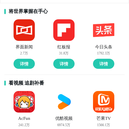
将世界掌握在手心
界面新闻
红板报
今日头条
2.7万
31.8万
1792.3万
详情
详情
详情
看视频 追剧补番
AcFun
优酷视频
芒果TV
241.2万
6974.5万
1566.1万