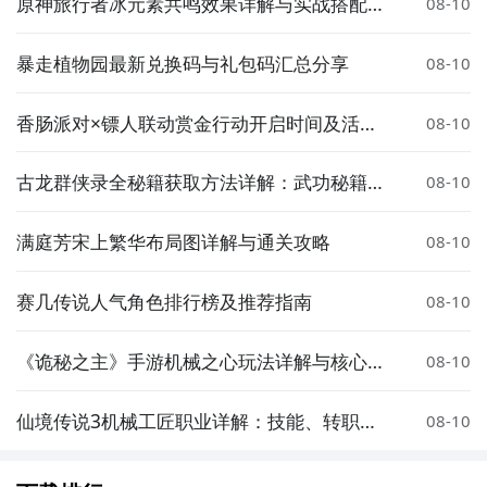
原神旅行者冰元素共鸣效果详解与实战搭配指
08-10
南
暴走植物园最新兑换码与礼包码汇总分享
08-10
香肠派对×镖人联动赏金行动开启时间及活动
08-10
详情
古龙群侠录全秘籍获取方法详解：武功秘籍、
08-10
心法、绝学获取途径
满庭芳宋上繁华布局图详解与通关攻略
08-10
赛几传说人气角色排行榜及推荐指南
08-10
《诡秘之主》手游机械之心玩法详解与核心机
08-10
制深度解析
仙境传说3机械工匠职业详解：技能、转职与
08-10
玩法攻略