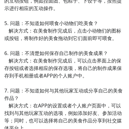
的互动按钮，例如捏面团、包粽子、下饺子等，按照提
和想象力。

示进行相应的互动操作。

9. 《亲子旅行乐园》 - 这个APP提供了许多家庭出游的
5. 问题：不知道如何喂食小动物们吃美食？

目的地和旅行建议，包括亲子旅行攻略和旅行活动，帮
   解决方式：在美食制作完成后，点击小动物们的图标
助家庭共同享受旅行乐趣。

或按钮，将制作好的美食拖动到它们面前即可喂食。

10. 《亲子美食乐园》 - 这款APP提供了许多适合家庭
6. 问题：不清楚如何保存自己制作的美食成果？

一起制作的美食食谱和烹饪教程，鼓励家长和孩子一起
   解决方式：在美食制作完成后，可以点击界面上的保
享受烹饪乐趣和培养健康饮食习惯。
存按钮或者选择相应的保存选项，将自己的制作成果保
存到手机相册或者APP的个人账户中。

7. 问题：不知道如何与其他玩家互动或分享自己的美食
作品？

   解决方式：在APP的设置或者个人账户页面中，可以
找到与其他玩家互动的选项，例如添加好友、参加活动
等；同时，也可以选择将自己的美食作品分享到社交媒
体平台上。
