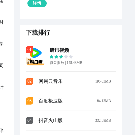
建
详情
对
下载排行
享
0
1
腾讯视频
影音播放
|
148.48MB
同
网易云音乐
0
2
195.63MB
计
百度极速版
0
3
84.13MB
抖音火山版
0
4
332.58MB
伴