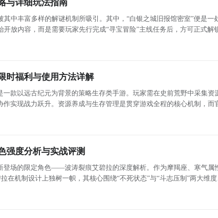
略与详细玩法指南
被其中丰富多样的解谜机制所吸引。其中，“白银之城旧报馆密室”便是一
始开放内容，而是需要玩家先行完成“寻宝冒险”主线任务后，方可正式解
景线索与核心解法，提供清晰、分步式的操作指引。一、如何抵达旧报馆
入
限时福利与使用方法详解
是一款以远古纪元为背景的策略生存类手游。玩家需在史前荒野中采集资
协作实现战力跃升。资源养成与生存管理是贯穿游戏全程的核心机制，而
物资的重要途径之一。《斗兽战场》最新预约下载地址》》》》》#斗兽战
#《《《
色强度分析与实战评测
新登场的限定角色——波涛裂痕艾碧拉的深度解析。作为摩羯座、寒气属
拉在机制设计上独树一帜，其核心围绕“不死状态”与“斗志压制”两大维度
系反制能力，在当前版本中展现出极强的环境适配性与队伍兼容性。不少
在抽