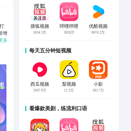
打
搜狐视频
哔哩哔哩
优酷视频
1834.5万
3030万
6974.2万
渐增
心
更多
你进
每天五分钟短视频
西瓜视频
梨视频
小影
3507.9万
11.5万
183.7万
看爆款美剧，练流利口语