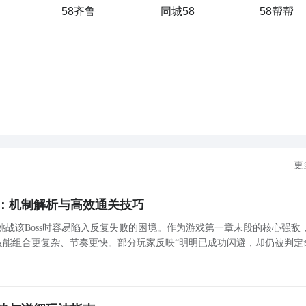
58齐鲁
同城58
58帮帮
更
：机制解析与高效通关技巧
战该Boss时容易陷入反复失败的困境。作为游戏第一章末段的核心强敌
技能组合更复杂、节奏更快。部分玩家反映“明明已成功闪避，却仍被判定
包引发——角色位移与服务器判定不同步所致。因此，保障稳定低延迟的联
境