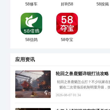
58修车
好利58
58按揭
58信鸽
58夺宝
应用资讯
轮回之兽鹿魈详细打法攻略
轮回之兽鹿魈怎么打？不少玩家在挑
魈在二次登场后机制明显升级，
中”，此类异常多由网络延迟或丢
2026-08-07 01:34