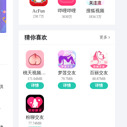
哔哩哔哩
搜狐视频
AcFun
238.7万
3030万
1834.5万
猜你喜欢
更多
桃夭视频聊天交友
梦莲交友
百丽交友
171.04MB
79.7MB
80.87MB
详情
详情
详情
供
。
粉聊交友
77.74MB