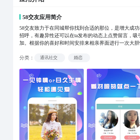
58交友
应用
简介
58交友致力于在同城帮你找到合适的那位，是增大成
招呼，有趣异性还可以在ta发布的动态上点赞留言，
加。根据你的喜好和时间安排来相亲界面进行一次大胆
动的时光。约哪为您提供推荐的约会地点，再也不用担
分类
：
入一个新相亲时代找对象！专业客服24小时在线，随
通讯社交
婚恋