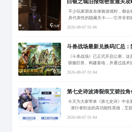
白银之城旧报馆密室通关攻
不少玩家朋友在体验游戏时，都会
具代表性的隐藏关卡——它并非初
本文将围绕该密室的进入路径、场
2026-08-07 01:06
斗兽战场最新兑换码汇总：
《斗兽战场》已正式开启公测，这
驯服巨兽、构建基地，并通过战术
发放的兑换码则是快速获取关键
2026-08-07 01:04
第七史诗波涛裂痕艾碧拉角
今天为大家带来《第七史诗》中全
潜行者职业的高功能性英雄，艾碧
开，兼具生存韧性、战术控制与体
2026-08-07 01:04