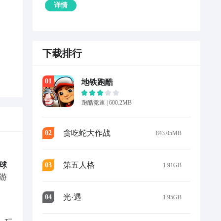
详情
下载排行
0
1
地铁跑酷
跑酷竞速
|
600.2MB
贪吃蛇大作战
0
2
843.05MB
第五人格
球
0
3
1.91GB
游
光·遇
0
4
1.95GB