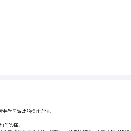
乐球球有大致的了解了，不过这么游戏要怎么样才能抢先体验到
通过在九游APP中搜索“球球爱作战欢乐球球”，点击右边的【
下载机会了咯！
下载，礼包轻松到手！
连GD都在玩的游戏APP
点击高速下载和GD一起面对面
智能预约礼包和下载你还等什么
如何选择。
