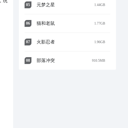
，玩
元梦之星
0
5
1.44GB
猫和老鼠
0
6
1.77GB
火影忍者
0
7
1.96GB
部落冲突
0
8
910.5MB