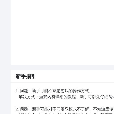
通过上面的游戏介绍和图片，可能大家对球球爱作战欢
呢？不用担心，目前九游客户端已经开通了测试提醒了，
阅】或者是【开测提醒】，订阅游戏就不会错过最先的
下载九游APP订阅球球爱作战欢乐球球>>>>>>
一键高速
新手指引
1. 问题：新手可能不熟悉游戏的操作方式。

   解决方式：游戏内有详细的教程，新手可以先仔细阅读并学习游戏的操作方法。

2. 问题：新手可能对不同娱乐模式不了解，不知道应该