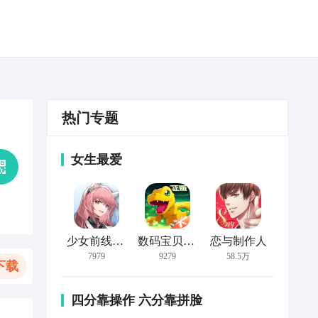
热门专题
女生最爱
少女前线：云图计划
数码宝贝：新世纪
恋与制作人
7979
9279
58.5万
下载
四分靠操作 六分靠拼脸