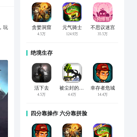
，玩
贪婪洞窟
元气骑士
不思议迷宫
4.5万
124.9万
35.5万
绝境生存
活下去
被尘封的故事
幸存者危城
4.5万
4.4万
14.4万
四分靠操作 六分靠拼脸