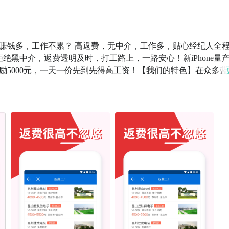
赚钱多，工作不累？ 高返费，无中介，工作多，贴心经纪人全
绝黑中介，返费透明及时，打工路上，一路安心！新iPhone量
励5000元，一天一价先到先得高工资！【我们的特色】在众多蓝
团社兼职、兼客兼职、优蓝、蚂蚁兼职、我的打工网、一米工作
人才网找工作、上啥班、找工雷达、小职姐、无忧求职、鹿用招
、一起打、江苏打工网、蜜蜂打工、打工帮、打工趣、打工管家
网、壹打工网、点点打工宝、大谷打工网、蓝职培、八角客打工
蓝晶领、蓝聘、蓝职君、小豹、鲸才招聘、美差招聘、萝卜招聘
赶集网、招聘猫、打工巴士、小工兔等等各类兼职工厂招工找工作
】 普工、作业员、质检员、综合维修工、制冷/水暖工、电工、
工、车工/铣工、铲车/叉车工、铸造/注塑/模具工、电梯工、操
工、组装工、样衣工、染工、纺织工、印花工、压熨工、物流专
库管理员、仓库经理/主管、装卸/搬运工、供应链管理、单证员
工、作业员、质检员、综合维修工、制冷/水暖工、电工、木工、
工/铣工、铲车/叉车工、铸造/注塑/模具工、电梯工、操作工、