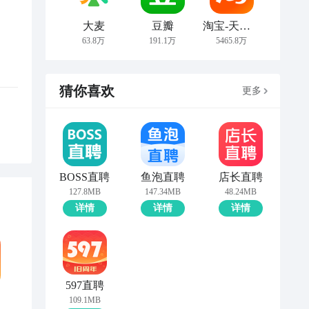
、物
运等
大麦
豆瓣
淘宝-天猫双11全球狂欢季
63.8万
191.1万
5465.8万
猜你喜欢
更多
BOSS直聘
鱼泡直聘
店长直聘
127.8MB
147.34MB
48.24MB
详情
详情
详情
597直聘
109.1MB