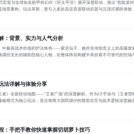
官宣与全球知名机甲科幻IP《环太平洋》展开深度联动，推出“危险派对
盖场景重构、玩法革新，更引入多款高还原度联动武器与沉浸式视听体验
玩家带来兼具策略性与观赏性的全新对战维度。 主题地图焕新：运输船全面升级为环太平洋海域战场 经
解：背景、实力与人气分析
》中极具战术价值的护法角色——紫灵仙子。她并非传统意义上的高爆发
场调控见长的辅助型核心人物，在整体阵容构建中承担着不可替代的控场
耗职能。紫灵仙子的核心定位与机制特色 双负面状态叠加体系：流血+寒冷 紫灵仙子最显著的能力在于对
玩法详解与体验分享
者》全新联动地图——“王者广场”的深度解析。作为CF手游与《王者荣
爆破模式为核心玩法，首次将两大国民级IP的视觉语言与战术逻辑深度融
地形结构、战术纵深与交互细节方面也进行了系统性升级。国风美学重构
程：手把手教你快速掌握切胡萝卜技巧