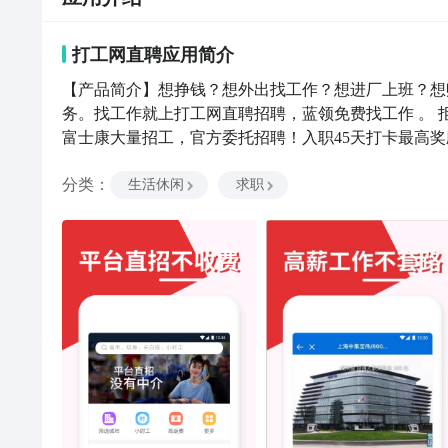
打工网直聘
应用
简介
【产品简介】想挣钱？想外出找工作？想进厂上班？想
务。找工作就上打工网直聘招聘，蓝领免费找工作 。 拒
富士康大量招工，官方委托招聘！入职45天打卡最高奖
找工作平台中，斗米、兼职猫、店长直聘、学生赚、青
分类
：
招财猫找工作、天天兼职、兼职达人、同城兼职网、安
生活休闲
求职
聘、百城招聘、打零工、今日招聘、打工集市、爱打工
蚂蚁打工、苦瓜打工、高薪打工网、小蓝家、出门打工
圈、厂招网、蓝领通、蓝领金、蓝领圈、蓝领福利社、
超级打工网、职多多、优蓝网、91招聘、一米工作、
平台类相比我们的信息更全面，服务更贴心【招聘岗位
工、钳工、切割/焊工、钣金工、油漆工、缝纫工、锅炉
工、包装工、手机维修、水泥工、钢筋工、管道工、瓦
助理、物流经理/主管、物流总监、调度员、快递员、仓
际货运等上百个职位，总有你能做的【招聘岗位】 普
工、切割/焊工、钣金工、油漆工、缝纫工、锅炉工、车