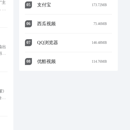
”主
支付宝
0
5
173.72MB
，为
典P
西瓜视频
0
6
75.46MB
QQ浏览器
0
7
146.48MB
输出
与消
敌方施
优酷视频
0
8
114.76MB
耀》
合，
：写