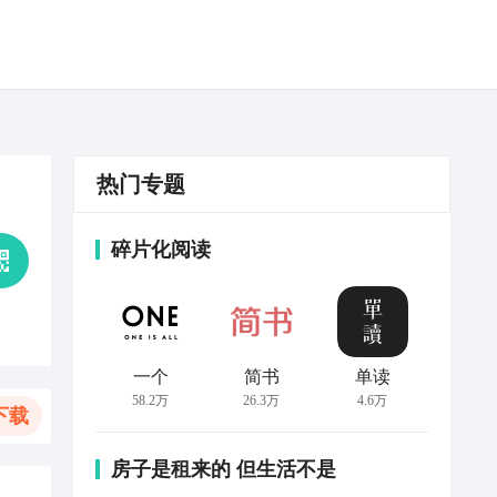
热门专题
碎片化阅读
一个
简书
单读
58.2万
26.3万
4.6万
下载
房子是租来的 但生活不是