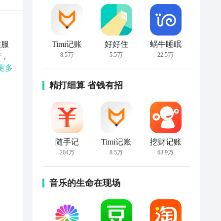
程服
Timi记账
好好住
蜗牛睡眠
8.5万
5.5万
22.5万
产，
领
更多
、
精打细算 省钱有招
、
、
的
随手记
Timi记账
挖财记账
木
204万
8.5万
63.9万
作
员/
音乐的生命在现场
、国
钳
包装