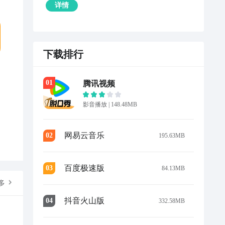
详情
下载排行
0
1
腾讯视频
影音播放
|
148.48MB
网易云音乐
0
2
195.63MB
百度极速版
0
3
84.13MB
多
抖音火山版
0
4
332.58MB