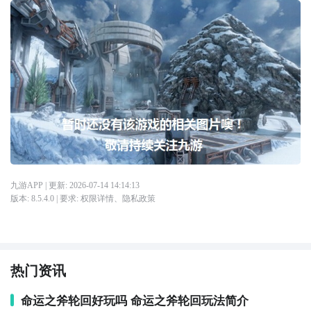
九游APP
| 更新:
2026-07-14 14:14:13
版本:
8.5.4.0
| 要求:
权限详情
、
隐私政策
热门资讯
命运之斧轮回好玩吗 命运之斧轮回玩法简介