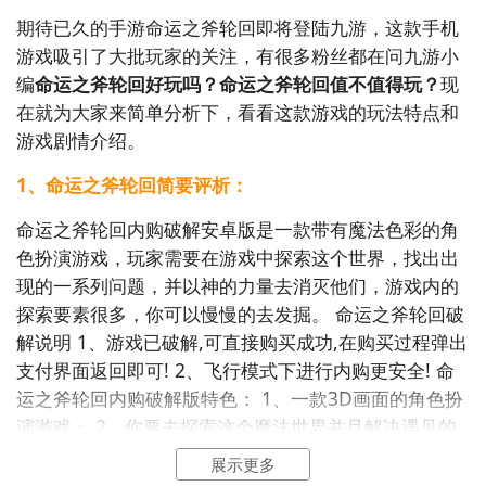
期待已久的手游命运之斧轮回即将登陆九游，这款手机
游戏吸引了大批玩家的关注，有很多粉丝都在问九游小
编
命运之斧轮回好玩吗？命运之斧轮回值不值得玩？
现
在就为大家来简单分析下，看看这款游戏的玩法特点和
游戏剧情介绍。
1、命运之斧轮回简要评析：
命运之斧轮回内购破解安卓版是一款带有魔法色彩的角
色扮演游戏，玩家需要在游戏中探索这个世界，找出出
现的一系列问题，并以神的力量去消灭他们，游戏内的
探索要素很多，你可以慢慢的去发掘。 命运之斧轮回破
解说明 1、游戏已破解,可直接购买成功,在购买过程弹出
支付界面返回即可! 2、飞行模式下进行内购更安全! 命
运之斧轮回内购破解版特色： 1、一款3D画面的角色扮
演游戏； 2、你要去探索这个魔法世界并且解决遇见的
事情； 3、游戏画面比较精致，动作效果做的也非常出
展示更多
色； 4、可以选择多个种族，有矮人、精灵等等魔幻世