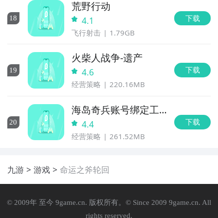
荒野行动
下载
18
4.1
飞行射击
1.79GB
火柴人战争-遗产
下载
19
4.6
经营策略
220.16MB
海岛奇兵账号绑定工
具
下载
20
4.4
经营策略
261.52MB
九游
游戏
命运之斧轮回
© 2009年 至今 9game.cn. 版权所有。© Since 2009 9game.cn. All
rights reserved.