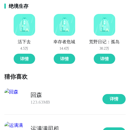
绝境生存
活下去
幸存者危城
荒野日记：孤岛
4.5万
14.4万
30.2万
详情
详情
详情
猜你喜欢
回森
详情
123.63MB
运满满司机