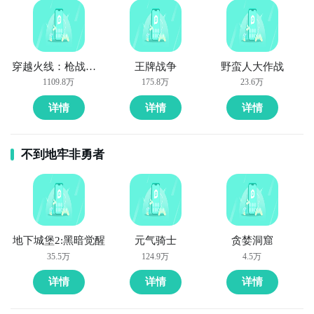
到呢？不用担心，目前九游客户端已经开通了测试提醒
了，通过在九游APP中搜索“命运之斧轮回”，点击右边
的【订阅】或者是【开测提醒】，订阅游戏就不会错过
最先的下载机会了咯！
穿越火线：枪战王者
王牌战争
野蛮人大作战
下载九游APP订阅命运之斧轮回>>>>>>
1109.8万
175.8万
23.6万
详情
详情
详情
一键高速下载，礼包轻松到手！
不到地牢非勇者
地下城堡2:黑暗觉醒
元气骑士
贪婪洞窟
连GD都在玩的游戏APP
35.5万
124.9万
4.5万
点击高速下载和GD一起面对面
详情
详情
详情
智能预约礼包和下载你还等什么