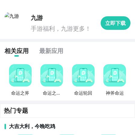
界中的角色，不同的种族有不一样的能力。 Tags: 命运
之斧轮回内购破解版命运之斧轮回破解命运之斧轮回
九游
立即下载
2、命运之斧轮回图片欣赏：
手游福利，九游更多！
相关应用
最新应用
命运之斧
命运之斧
命运轮回
神斧命运
The fate of
the axe
热门专题
通过上面的游戏介绍和图片，可能大家对命运之斧轮回
大吉大利，今晚吃鸡
有大致的了解了，不过这么游戏要怎么样才能抢先体验