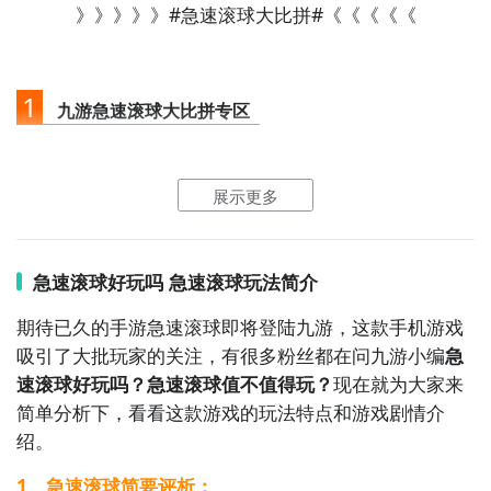
》》》》》#急速滚球大比拼#《《《《《
1
九游急速滚球大比拼专区
点击
进入九游门户
，搜索急速滚球大比拼，进入之后你
展示更多
会看到一个下载按钮，分别是
【高速下载】
和
【下
载】
，高速下载可以更加节省下载时间和流量，能够很
好的解决下载耗时长的问题。
如图所示：
急速滚球好玩吗 急速滚球玩法简介
期待已久的手游急速滚球即将登陆九游，这款手机游戏
吸引了大批玩家的关注，有很多粉丝都在问九游小编
急
速滚球好玩吗？急速滚球值不值得玩？
现在就为大家来
简单分析下，看看这款游戏的玩法特点和游戏剧情介
绍。
1、急速滚球简要评析：