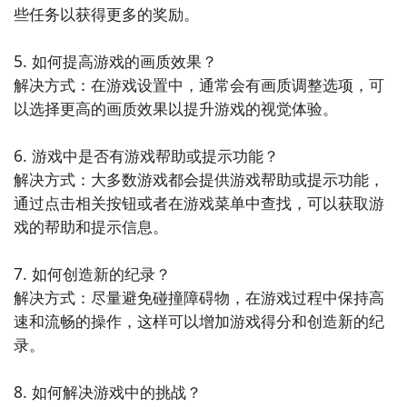
些任务以获得更多的奖励。

5. 如何提高游戏的画质效果？

方法2：九游游戏客户端
解决方式：在游戏设置中，通常会有画质调整选项，可
以选择更高的画质效果以提升游戏的视觉体验。

直接在九游游戏客户端中，你可以下载到最新版本的急
速滚球，如图所示，在搜索栏上输入急速滚球搜索到最
通过上面的游戏介绍和图片，可能大家对急速滚球大比
6. 游戏中是否有游戏帮助或提示功能？

新的安卓版下载地址，不用四处寻求游戏下载包，简简
拼有大致的了解了，不过这么游戏要怎么样才能抢先体
解决方式：大多数游戏都会提供游戏帮助或提示功能，
单单的两步你就可以安装了，同时​还有大量的安卓手机
验到呢？不用担心，目前九游客户端已经开通了测试提
通过点击相关按钮或者在游戏菜单中查找，可以获取游
游戏攻略。
方法二： 下载九游APP，订阅急速滚球大比拼的开测提
醒了，通过在九游APP中搜索“急速滚球大比拼”，点击
戏的帮助和提示信息。

醒
右边的【订阅】或者是【开测提醒】，订阅游戏就不会
错过最先的下载机会了咯！
步骤1：
点击下载九游APP；
7. 如何创造新的纪录？

解决方式：尽量避免碰撞障碍物，在游戏过程中保持高
步骤2：
进入APP搜索“急速滚球大比拼”，订阅后可及时
速和流畅的操作，这样可以增加游戏得分和创造新的纪
九游APP
接受活动,礼包,开测和开放下载的提醒；
录。

玩新游 上九游
九游APP
8. 如何解决游戏中的挑战？
