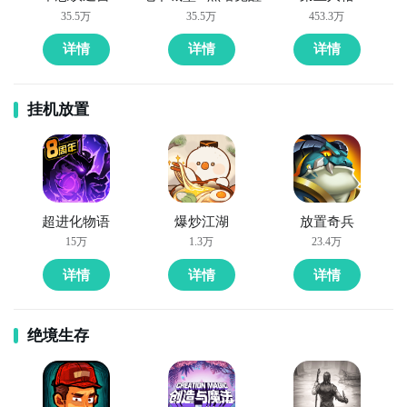
35.5万
35.5万
453.3万
​1、玩家可以在九游官网搜索急速滚球，点击进入游戏专
区。在急速滚球专区首页的右上角，就可以找到最新安
详情
详情
详情
卓下载地址啦。点击安卓版下载，就可以将急速滚球的
apk文件即手机游戏安装包下载到电脑上。
挂机放置
超进化物语
爆炒江湖
放置奇兵
15万
1.3万
23.4万
详情
详情
详情
绝境生存