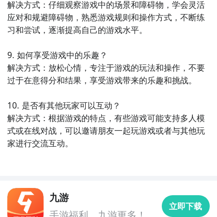
玩新游 上九游
解决方式：仔细观察游戏中的场景和障碍物，学会灵活
应对和规避障碍物，熟悉游戏规则和操作方式，不断练
习和尝试，逐渐提高自己的游戏水平。

全球好游抢先下
福利礼包免费领
官方直播陪你玩
立即下载
9. 如何享受游戏中的乐趣？

全球好游抢先下
福利礼包免费领
官方直播陪你玩
解决方式：放松心情，专注于游戏的玩法和操作，不要
过于在意得分和结果，享受游戏带来的乐趣和挑战。

立即下载
10. 是否有其他玩家可以互动？

方法三： 查看九游开测表
解决方式：根据游戏的特点，有些游戏可能支持多人模
步骤1：
在九游开测表中玩家们可以看到当天所有进行开
式或在线对战，可以邀请朋友一起玩游戏或者与其他玩
测的手机游戏，以及最近十天即将进行测试的游戏，有
家进行交流互动。
具体的测试时间以及测试阶段介绍，玩家们可以在这里
你和急速滚球只差一个九游客户端，点击下载立即体验
查找急速滚球大比拼的相关公测时间信息!
游戏！
步骤2：
访问地址>>>
手游开测表地址
》》》
九游客户端下载地址
《《《​
九游
立即下载
好了，急速滚球大比拼公测时间的关注方法就讲到这
手游福利，九游更多！
一键高速下载，礼包轻松到手！