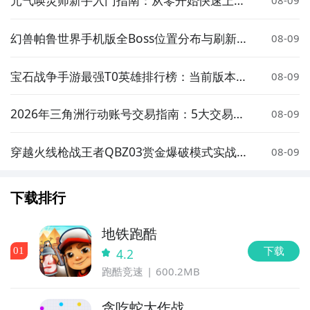
玩法攻略
智能预约礼包和下载你还等什么
幻兽帕鲁世界手机版全Boss位置分布与刷新点
08-09
详解
宝石战争手游最强T0英雄排行榜：当前版本高
08-09
胜率核心角色推荐
2026年三角洲行动账号交易指南：5大交易平
08-09
台安全卖号全流程解析
穿越火线枪战王者QBZ03赏金爆破模式实战表
08-09
现与武器评测
下载排行
地铁跑酷
下载
0
1
4.2
跑酷竞速
600.2MB
贪吃蛇大作战