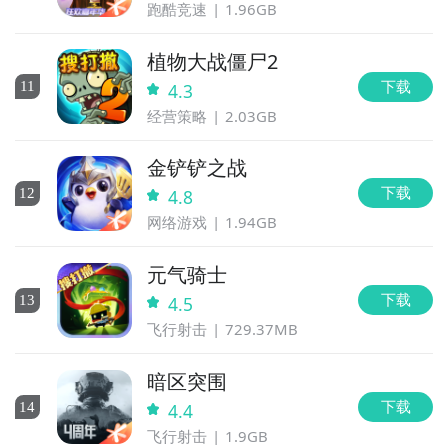
跑酷竞速
1.96GB
植物大战僵尸2
下载
11
4.3
经营策略
2.03GB
金铲铲之战
下载
12
4.8
网络游戏
1.94GB
元气骑士
下载
13
4.5
飞行射击
729.37MB
暗区突围
下载
14
4.4
飞行射击
1.9GB