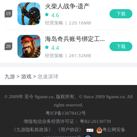
火柴人战争-遗产
下载
19
4.6
经营策略
220.16MB
海岛奇兵账号绑定工
具
下载
20
4.4
经营策略
261.52MB
九游
游戏
急速滚球
© 2009年 至今 9game.cn. 版权所有。© Since 2009 9game.cn. All
rights reserved.
粤ICP备13078412号
增值电信业务经营许可证： 粤B2-20130739
《九游隐私权政策》
《用户协议》
粤公网安备