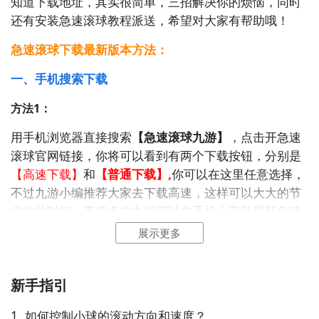
知道下载地址，其实很简单，三招解决你的烦恼，同时
就不用四处寻求游戏下载包，简简单单的两步你就可以
还有安装急速滚球
教程派送，希望对大家有帮助哦！
安装了，同时​还有大量的安卓手机游戏攻略。
急速滚球下载最新版本方法：
九游APP下载
【高速下载】
一、手机搜索下载
方法1：
用手机浏览器直接搜索
【急速滚球九游】
，点击开急速
滚球官网链接，你将可以看到有两个下载按钮，分别是
【高速下载】
和
【普通下载】,
你可以在这里任意选择，
好了，小编为大家大家提供了这两种教程是下载急速滚
不过九游小编推荐大家去下载高速，这样可以大大的节
球大比拼最为直接方法哦，不知道大家有没有清楚的知
省你的时间，直接点击九游可以在手机上安装最新
急速
道呢？想要了解更多精彩内容，不妨多多关注
九游急速
滚球。
展示更多
滚球大比拼
新手指引
急速滚球大比拼什么时候公测？公测
时间提前预知，有
1. 如何控制小球的滚动方向和速度？
