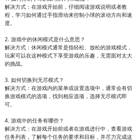
三大方法，下边就让九游独家来为您揭秘吧！
解决方式：在游戏开始前，仔细阅读游戏说明或者教
程，学习如何通过手指滑动来控制小球的滚动方向和速
方法一： 关注九游急速滚球大比拼大事件
度。

步骤1：
百度搜索
“
九游急速滚球大比拼
”
专区
；
2. 游戏中的休闲模式是什么意思？

步骤2：
关注大事件列表，每次急速滚球大比拼测试的时
解决方式：休闲模式通常是指轻松、放松的游戏模式，
间都会最新发布，这是九游独家的哦；
玩家可以在这种模式下享受游戏的乐趣，无需面对太大
的挑战。

3. 如何切换到无尽模式？

解决方式：在游戏内的菜单或设置选项中，通常会有切
换游戏模式的选项，找到相应选项，选择无尽模式即
可。

4. 游戏中的任务有哪些？

解决方式：在游戏开始前或者在游戏进行中，查看游戏
任务列表，了解每个任务的要求和目标，并尽力完成这