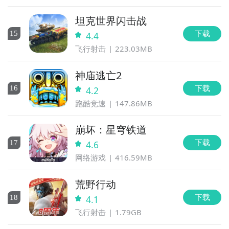
坦克世界闪击战
下载
15
4.4
飞行射击
223.03MB
神庙逃亡2
下载
16
4.2
跑酷竞速
147.86MB
崩坏：星穹铁道
下载
17
4.6
网络游戏
416.59MB
荒野行动
下载
18
4.1
飞行射击
1.79GB