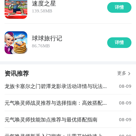
情不断，现在开始真实的挑战吧！和图片，可能大家对
速度之星
详情
急速滚球有大致的了解了，不过这么游戏要怎么样才能
139.58MB
抢先体验到呢？不用担心，目前九游客户端已经开通了
测试提醒了，通过在九游APP中搜索“急速滚球”，点击
右边的【订阅】或者是【开测提醒】，订阅游戏就不会
球球旅行记
错过最先的下载机会了咯！
详情
86.76MB
下载九游APP订阅急速滚球>>>>>>
一键高速下载，礼包轻松到手！
资讯推荐
更多
龙族卡塞尔之门碧潭龙影录活动详情与玩法介
08-09
绍
元气唤灵师战灵推荐与选择指南：高效搭配策
08-09
略解析
元气唤灵师技能加点推荐与最优搭配指南
08-09
连GD都在玩的游戏APP
元气唤灵师新手入门指南：从零开始快速上手
08-09
点击高速下载和GD一起面对面