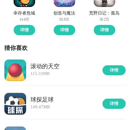
幸存者危城
创造与魔法
荒野日记：孤岛
14.4万
92.9万
30.2万
详情
详情
详情
2、下载完毕之后，玩家再通过数据线将手机与电脑连接
猜你喜欢
在一起，并将已经在电脑上下载好的急速滚球apk文件
转移到手机上。再在手机上点击安装，安装成功之后就
可以直接进入急速滚球啦。
滚动的天空
详情
115.33MB
通过上面的休闲游戏，快捷上手欢乐不停，更多的体验
球探足球
一起前来，休闲模式快乐多多；无尽模式与挑战等你开
详情
149.47MB
始，创造这里的全新纪录，手指游戏的方式。小球方式
给你无尽的乐趣，这是一个超越极限的世界，在这里去
开始全新的故事，简单画质效果等你前来；多样任务激