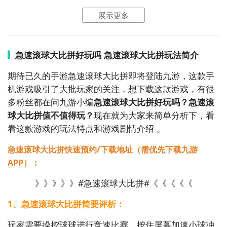
展示更多
9. 《动物消消看》- 在这款消除游戏中，你需要通过连
接相同的动物图标来消除它们。挑战各种有趣的关卡，
发现各种可爱的动物形象，让你放松身心。

急速滚球大比拼好玩吗 急速滚球大比拼玩法简介
10. 《宝石消消看》- 这是一款华丽的消除游戏，你需要
期待已久的手游急速滚球大比拼即将登陆九游，这款手
通过连接相同的宝石来消除它们。游戏中有多个关卡和
机游戏吸引了大批玩家的关注，想下载这款游戏，有很
特殊道具，让你享受宝石的闪耀和消除的快感。
多粉丝都在问九游小编
急速滚球大比拼好玩吗？急速滚
球大比拼值不值得玩？
现在就为大家来简单分析下，看
看这款游戏的玩法特点和游戏剧情介绍 。
急速滚球大比拼快速预约/下载地址（需优先下载九游
APP）：
》》》》》#急速滚球大比拼#《《《《《
1、急速滚球大比拼简要评析：
玩家需要操控球球进行竞速比赛，按住屏幕加速小球冲