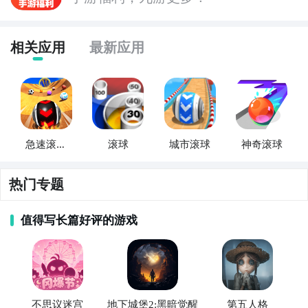
里，各位玩家是否都已经掌握好以上三种技巧了呢，随
时随地关注急速滚球大比拼什么时候开测，什么时候开
连GD都在玩的游戏A
放下载，什么时候公测等信息，还有一个办法就是留意
相关应用
最新应用
九游急速滚球大比拼专区的每日更新，欢迎大家积极参
点击高速下载和GD一起面
与讨论和提问题，我们会第一时间为您解答。
智能预约礼包和下载你还等
↓
↓
↓
↓
↓
急速滚球
滚球
城市滚球
神奇滚球
大比拼
热门专题
如上图，玩家只需要在搜索框中输入急速滚球，就可以
搜索到急速滚球安卓版专区啦，一边下载最新安卓版，
值得写长篇好评的游戏
一边查看攻略两不误呢。下载完成之后，手机会自动弹
出安装提示，如果有安全软件阻止切记点击允许安装。
待安装完毕之后，就可以在手机上玩急速滚球了。
二、电脑下载
不思议迷宫
地下城堡2:黑暗觉醒
第五人格