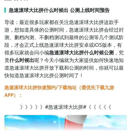
卡和难度，让你享受消除的乐趣同时锻炼你的大脑。

急速滚球大比拼什么时候出 公测上线时间预告
5. 《汉字消消乐》- 在这款有趣的消除游戏中，你需要
导读：最近很多玩家都在关注急速滚球大比拼这款手
通过连接相同的汉字来消除它们。挑战各种难度的关
游，想知道具体的公测时间，急速滚球大比拼会经过封
卡，提高你的汉字识别能力和字义记忆能力。

测、删档内测、不删档测试到最终的公测等几个测试阶
段，才会正式上线急速滚球大比拼安卓或iOS版本，有
6. 《糖果连连看》- 这是一款甜蜜可爱的消除游戏，你
很多玩家就会问小编
急速滚球大比拼什么时候公测
，究
需要通过连接相同的糖果来消除它们。游戏中有多个关
竟
什么时候出
呢？今天小编就为大家提供如何快速地知
卡和道具等待你来挑战，让你沉浸于糖果的甜蜜世界。

道急速滚球大比拼开放下载和公测的时间，你就可以最
快知道急速滚球大比拼公测时间了！
7. 《爱心消消看》- 在这款消除游戏中，你需要通过连
急速滚球大比拼快速预约/下载地址（需优先下载九游
接相同的爱心图标来消除它们。解锁不同形状和颜色的
APP）：
爱心，挑战各种有趣的关卡，展示你的消除技巧。

》》》》》#急速滚球大比拼#《《《《《
8. 《水果消消看》- 这是一款清新的消除游戏，你需要
通过连接相同的水果来消除它们。游戏中有多个关卡和
道具，让你在消除的同时享受水果的美味。
