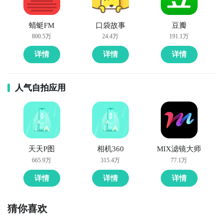
蜻蜓FM
口袋故事
豆瓣
800.5万
24.4万
191.1万
详情
详情
详情
人气自拍应用
天天P图
相机360
MIX滤镜大师
665.9万
315.4万
77.1万
详情
详情
详情
猜你喜欢