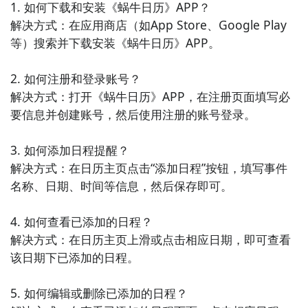
1. 如何下载和安装《蜗牛日历》APP？

解决方式：在应用商店（如App Store、Google Play
4. 《WPS Office》 - WPS Office是一款全功能的办公
等）搜索并下载安装《蜗牛日历》APP。

套件，包括文字处理、表格编辑和演示文稿等工具。它
提供了丰富的办公商务功能，支持多种文档格式的编辑
2. 如何注册和登录账号？

和处理。用户可以在手机上使用WPS Office进行办公和
解决方式：打开《蜗牛日历》APP，在注册页面填写必
笔记记录，方便随时处理和查看文件。

要信息并创建账号，然后使用注册的账号登录。

5. 《金山文档》 - 金山文档是一款轻巧便捷的办公商务
3. 如何添加日程提醒？

应用，提供了多种文档处理和编辑功能。它支持文字、
解决方式：在日历主页点击“添加日程”按钮，填写事件
图片、表格和图表等多种形式的内容，方便用户记录和
名称、日期、时间等信息，然后保存即可。

整理信息。此外，金山文档还具有多设备同步和分享功
能，方便用户在不同设备上使用和共享文件。

4. 如何查看已添加的日程？

解决方式：在日历主页上滑或点击相应日期，即可查看
6. 《Teambition》 - Teambition是一款团队协作和项
该日期下已添加的日程。

目管理应用，可以帮助团队成员协同工作、分配任务和
共享文件。它提供了丰富的项目管理和协作工具，支持
5. 如何编辑或删除已添加的日程？

日历、任务列表和文档管理等功能。用户可以在