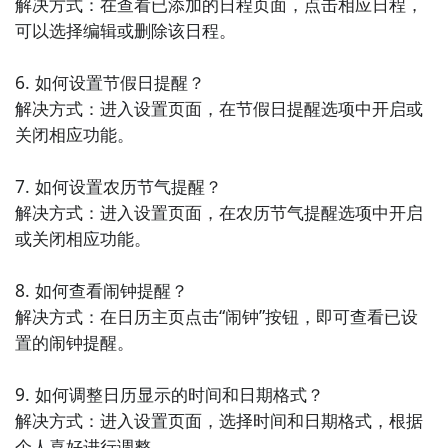
解决方式：在查看已添加的日程页面，点击相应日程，
Teambition中创建和管理项目，方便团队成员之间的沟
可以选择编辑或删除该日程。

通和合作。

6. 如何设置节假日提醒？

7. 《飞书》 - 飞书是一款企业级的办公通讯和协作应
解决方式：进入设置页面，在节假日提醒选项中开启或
用，提供了聊天、视频会议和文档协作等功能。它支持
关闭相应功能。

多人沟通和协作，可以快速分享文件和笔记。飞书还提
供了日程管理和任务跟踪等功能，方便用户进行办公和
7. 如何设置农历节气提醒？

项目管理。

解决方式：进入设置页面，在农历节气提醒选项中开启
或关闭相应功能。

8. 《滴答清单》 - 滴答清单是一款简洁实用的任务管理
和待办事项应用，可以帮助用户有效地管理工作和个人
8. 如何查看闹钟提醒？

任务。它提供了任务分类、优先级和提醒功能，用户可
解决方式：在日历主页点击“闹钟”按钮，即可查看已设
以快速添加、编辑和完成任务。滴答清单还支持多设备
置的闹钟提醒。

同步和分享功能，方便用户在不同平台和团队中使用和
共享
9. 如何调整日历显示的时间和日期格式？

解决方式：进入设置页面，选择时间和日期格式，根据
个人喜好进行调整。
