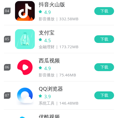
抖音火山版
下载
0
4
4.9
影音播放
332.58MB
支付宝
下载
0
5
4.5
金融理财
173.72MB
西瓜视频
下载
0
6
4.9
影音播放
75.46MB
QQ浏览器
下载
0
7
3.9
系统工具
146.48MB
优酷视频