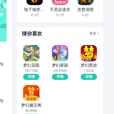
地下城堡2:黑暗觉醒
不思议迷宫
贪婪洞窟
35.5万
35.5万
4.5万
猜你喜欢
更多
与
梦幻花园
梦幻家园
梦幻西游
450.77MB
436.95MB
1.92GB
详情
详情
详情
与
梦幻藏宝阁
88.46MB