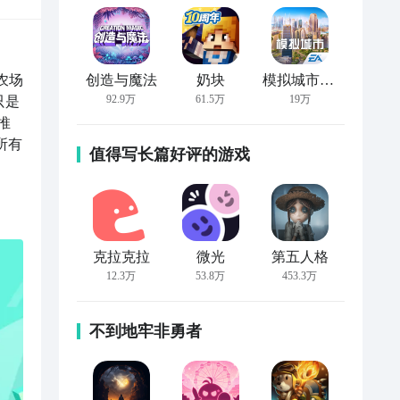
农场
创造与魔法
奶块
模拟城市：我是市长
92.9万
61.5万
19万
只是
推
所有
值得写长篇好评的游戏
克拉克拉
微光
第五人格
12.3万
53.8万
453.3万
不到地牢非勇者