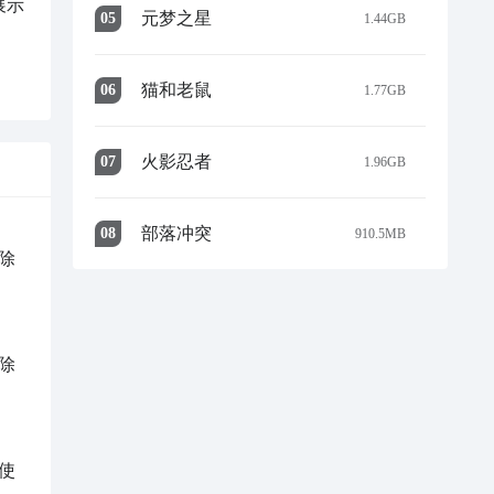
展示
元梦之星
0
5
1.44GB
猫和老鼠
0
6
1.77GB
火影忍者
0
7
1.96GB
部落冲突
0
8
910.5MB
除
除
使