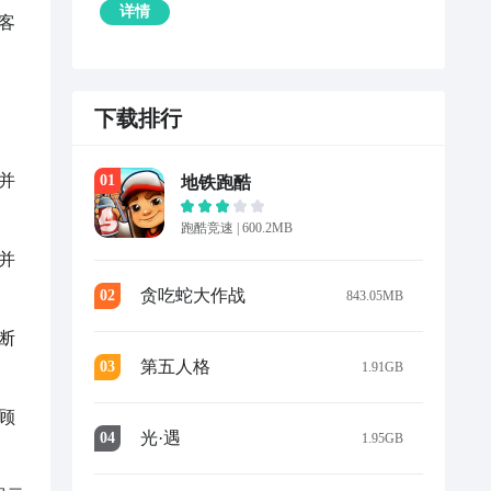
详情
客
下载排行
并
0
1
地铁跑酷
跑酷竞速
|
600.2MB
并
贪吃蛇大作战
0
2
843.05MB
断
第五人格
0
3
1.91GB
顾
光·遇
0
4
1.95GB