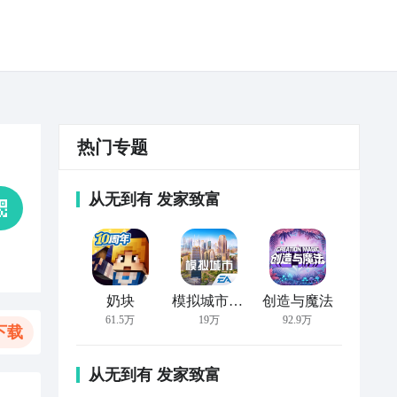
热门专题
从无到有 发家致富
奶块
模拟城市：我是市长
创造与魔法
61.5万
19万
92.9万
下载
从无到有 发家致富