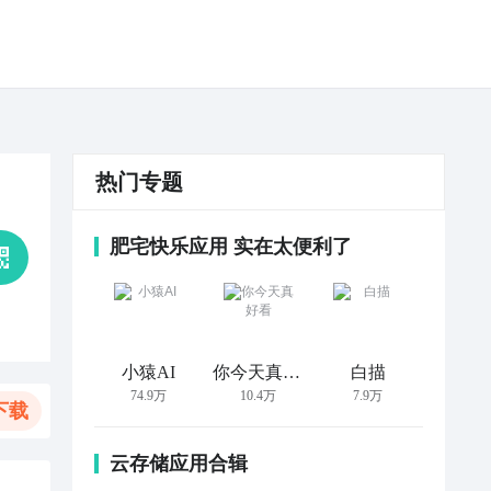
热门专题
肥宅快乐应用 实在太便利了
小猿AI
你今天真好看
白描
74.9万
10.4万
7.9万
下载
云存储应用合辑