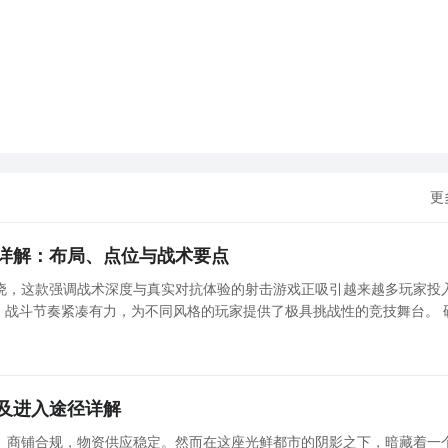
更
详解：布局、点位与战术要点
晓，这款强调战术深度与真实对抗体验的射击游戏正吸引越来越多玩家投
，战斗节奏紧凑有力，为不同风格的玩家提供了极具挑战性的竞技舞台。 
向：地图设计逻辑解析 本作地图以战术功能性为核心出发点，涵盖硬核对枪、经典爆破、团队协作
及进入途径详解
、商铺合规，物资供应稳定。然而在这座光鲜都市的阴影之下，暗藏着一