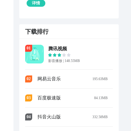
详情
下载排行
0
1
腾讯视频
影音播放
|
148.55MB
网易云音乐
0
2
195.63MB
百度极速版
0
3
84.13MB
抖音火山版
0
4
332.58MB