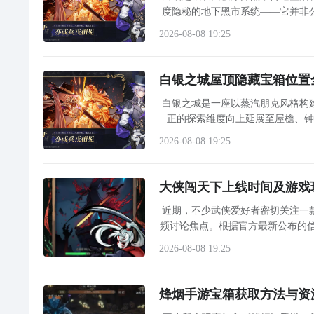
度隐秘的地下黑市系统——它并非
当主线任务急需液态白银素材，或
2026-08-08 19:25
白银之城屋顶隐藏宝箱位置
白银之城是一座以蒸汽朋克风格构
正的探索维度向上延展至屋檐、
面，而是静待玩家跃上高处，开启屋顶寻宝之旅。 屋顶探索必备：滑翔协同机制
2026-08-08 19:25
大侠闯天下上线时间及游戏
近期，不少武侠爱好者密切关注一
频讨论焦点。根据官方最新公布的信
处于预约阶段，玩家可通过文中
2026-08-08 19:25
烽烟手游宝箱获取方法与资