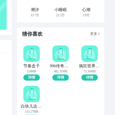
潮汐
小睡眠
心潮
13.7万
22.3万
2.9万
猜你喜欢
更多
节奏盒子
996传奇盒子
疯狂世界盒子
124MB
482.31MB
71.16MB
详情
详情
详情
白块儿达人-节奏盒子钢琴黑白块
153.27MB