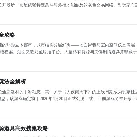
公开场所，而是依赖特定条件与路径才能触及的灰色交易网络。对玩家而
手中积压大量闲置赃物亟待变现时，黑市便成为关键资源获取与资产转化
心渠道
全攻略
建的环形立体都市，城市结构分层鲜明——地面街巷与室内空间仅是表层
钟楼横梁、烟囱夹缝乃至塔顶平台。大量稀有资源与关键剧情道具并非藏
与移动策略 高效抵达屋顶区域依
赖
玩法全解析
款全新题材的手游动态，其中关于《大侠闯天下》的上线日期成为玩家社
息，该游戏确定将于2026年8月20日正式公测上线。目前游戏尚未开放下
提供的预约入口提前登记，待正式发布后即可第一时间体验。融合无限流
源道具高效搜集攻略