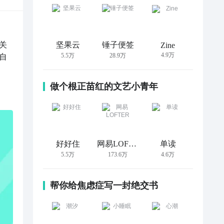
关
坚果云
锤子便签
Zine
4.9万
5.5万
28.9万
自
做个根正苗红的文艺小青年
好好住
网易LOFTER
单读
5.5万
173.6万
4.6万
帮你给焦虑症写一封绝交书