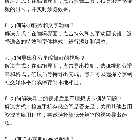
解决方式：在编辑界面，点击剪辑工具，按需求调整视
7. 《照片美化大师》：这款APP提供了多种美化工具和
频的时长，并实时预览效果。

滤镜效果，能够让您轻松地美化照片。您可以通过调整
亮度、对比度、饱和度等参数来改善照片质量，还可以
6. 如何添加特效和文字动画？

添加各种滤镜和边框，让您的照片更加有个性。

解决方式：在编辑界面，点击特效和文字动画按钮，选
择适合的特效和字体样式，进行添加和调整。

8. 《美图相机》：这款APP提供了多种美颜和美化工
具，能够让您的自拍照片变得更加漂亮和迷人。它还有
7. 如何导出和分享编辑好的视频？

丰富的滤镜和贴纸素材，让您的照片更加有趣和生动。

解决方式：在编辑界面，点击导出按钮，选择视频分辨
率和格式，确认后等待导出完成。然后可以选择分享到
9. 《潮流美颜相机》：这款APP专注于时尚美颜，提供
社交媒体平台或保存到本地相册。

了多种时尚的美化工具和滤镜效果，能够让您的照片更
加潮流和时尚。它还有一些独特的特效和功能，让您的
8. 如何解决导出的视频质量不理想或卡顿的问题？

自拍更加出彩。

解决方式：检查手机存储空间是否充足，关闭其他占用
资源的应用程序，尝试选择较低分辨率的视频导出选
10. 《美图相机》：这是一款功能强大的美化相机应
项。

用，它提供了多种美容和美化工具，包括磨皮、美白、
瘦脸等功能。此外，它还有丰富的滤镜和贴纸素材，让
9. 如何联系客服或寻求帮助？
