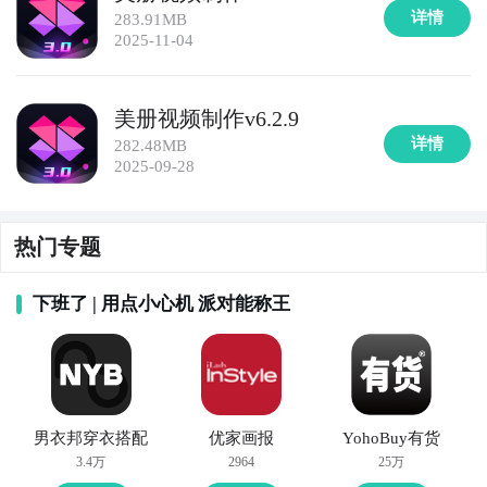
详情
283.91MB
2025-11-04
美册视频制作v6.2.9
详情
282.48MB
2025-09-28
热门专题
下班了 | 用点小心机 派对能称王
男衣邦穿衣搭配
优家画报
YohoBuy有货
3.4万
2964
25万