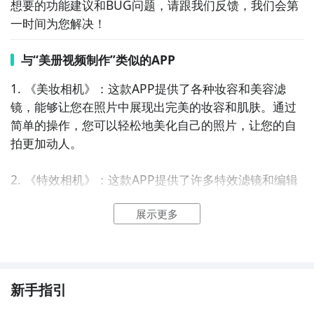
想要的功能建议和BUG问题，请跟我们反馈，我们会第
一时间为您解决！
与“美册视频制作”类似的APP
1. 《美妆相机》：这款APP提供了各种妆容和美容滤
镜，能够让您在照片中展现出完美的妆容和肌肤。通过
简单的操作，您可以轻松地美化自己的照片，让您的自
拍更加动人。

2. 《特效相机》：这款APP提供了许多特效滤镜和编辑
工具，能够让您的照片变得更有创意和艺术感。无论是
展示更多
添加光效、模糊背景还是调整色彩饱和度，您都可以通
过这个APP实现您的创意想法。

3. 《美图秀秀》：这是一款非常受欢迎的美化相机应
用，它提供了各种美容和美化工具，包括磨皮、美白、
新手指引
瘦脸等功能。此外，它还有丰富的滤镜和贴纸素材，让