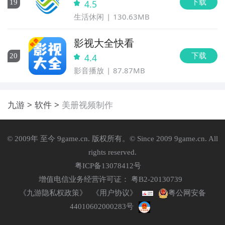
下载
19
4.5
生活休闲
130.63MB
影视大全快看
下载
20
4.4
影音播放
87.87MB
九游
软件
美册视频制作
© 2009年 至今 9game.cn. 版权所有。© Since 2009 9game.cn. All
rights reserved.
粤ICP备13078412号
增值电信业务经营许可证： 粤B2-20130739
《九游隐私权政策》
《用户协议》
粤公网安备
44010602000283号