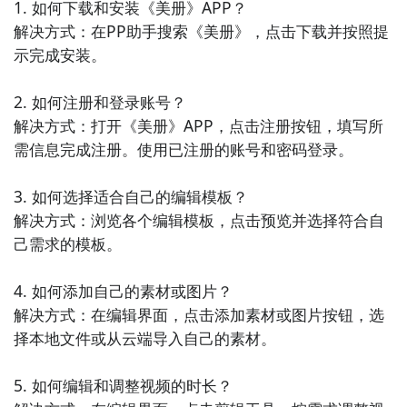
1. 如何下载和安装《美册》APP？

您的照片更加有趣和生动。

解决方式：在PP助手搜索《美册》，点击下载并按照提
示完成安装。

4. 《美颜相机》：这款APP专注于美化自拍照片，它提
供了多种美颜滤镜和美容功能，能够让您在照片中展现
2. 如何注册和登录账号？

出更加年轻、光滑的肌肤。此外，它还有一些独特的特
解决方式：打开《美册》APP，点击注册按钮，填写所
效和功能，让您的自拍更加出彩。

需信息完成注册。使用已注册的账号和密码登录。

5. 《潮自拍》：这款APP专注于自拍照片的美化，它提
3. 如何选择适合自己的编辑模板？

供了多种时尚的滤镜和特效，能够让您的自拍更加时尚
解决方式：浏览各个编辑模板，点击预览并选择符合自
和个性。此外，它还有一些独特的编辑工具和贴纸，让
己需求的模板。

您的照片更加生动有趣。

4. 如何添加自己的素材或图片？

6. 《图像美化大师》：这款APP提供了丰富的图像美化
解决方式：在编辑界面，点击添加素材或图片按钮，选
工具和滤镜效果，能够让您的照片变得更加出色和有吸
择本地文件或从云端导入自己的素材。

引力。不仅可以调整色彩和曝光度，还可以添加各种艺
术滤镜和特效，让您的照片看起来更加专业。

5. 如何编辑和调整视频的时长？
