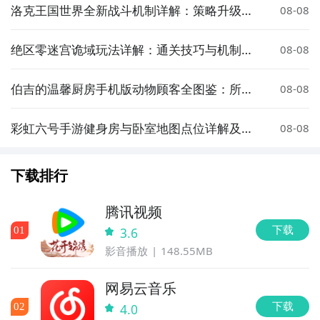
洛克王国世界全新战斗机制详解：策略升级与
08-08
玩法革新
绝区零迷宫诡域玩法详解：通关技巧与机制解
08-08
析
伯吉的温馨厨房手机版动物顾客全图鉴：所有
08-08
可接待的萌宠角色汇总
彩虹六号手游健身房与卧室地图点位详解及实
08-08
战攻略
下载排行
腾讯视频
下载
0
1
3.6
影音播放
148.55MB
网易云音乐
下载
0
2
4.0