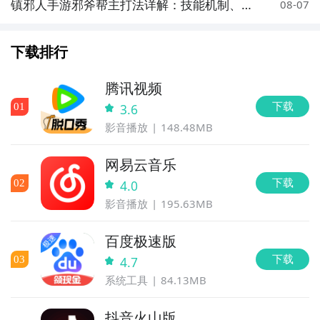
镇邪人手游邪斧帮主打法详解：技能机制、阵
08-07
容搭配与通关技巧
下载排行
腾讯视频
下载
0
1
3.6
影音播放
148.48MB
网易云音乐
下载
0
2
4.0
影音播放
195.63MB
百度极速版
下载
0
3
4.7
系统工具
84.13MB
抖音火山版