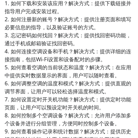
1. 如何下载和安装该应用？解决方式：提供下载链接并
升手机运行速度，让手机更加流畅。

指导用户完成安装过程。

2. 如何注册新的账号？解决方式：提供注册页面和填写
6. 《WiFi密码查看器》：一款方便的WiFi工具类APP，
必要信息的指导，以及验证账号的方式。

能够快速查看已连接WiFi的密码，方便用户在其他设备
3. 忘记密码如何找回？解决方式：提供找回密码功能，
上进行连接。

通过手机或邮箱验证找回密码。

4. 如何连接空调设备和手机？解决方式：提供详细的连
7. 《系统清理大师》：一款全面的系统工具类APP，能
接指南，包括Wi-Fi设置和设备配对的步骤。

够清理手机缓存、垃圾文件，提供存储空间释放和系统
5. 如何查看空调的当前状态和温度？解决方式：在应用
优化的功能。

中提供实时数据显示的界面，用户可以随时查看。

6. 如何调整空调的温度和模式？解决方式：提供直观的
8. 《WiFi共享大师》：一款实用的WiFi工具类APP，能
调节界面，让用户可以轻松选择温度和模式。

够将手机的网络连接分享给其他设备，方便用户在多个
7. 如何设置定时开关机功能？解决方式：提供定时功能
设备上同时使用网络。

页面，让用户可以预设定时开关机的时间。

8. 如何控制多个空调设备？解决方式：允许用户添加多
9. 《一键清理大师》：一款简单易用的系统工具类
个设备并进行分组管理，方便同时控制多个设备。

APP，通过一键清理无用文件和进程，帮助用户快速释
9. 如何查看操作记录和统计数据？解决方式：提供历史
放手机内存，提升手机性能。
