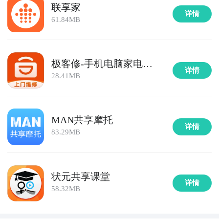
联享家
详情
61.84MB
极客修-手机电脑家电上
详情
门维修
28.41MB
MAN共享摩托
详情
83.29MB
状元共享课堂
详情
58.32MB