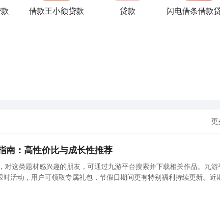
贷款
借款王小额贷款
贷款
更
指南：高性价比与成长性推荐
捧，对这类题材感兴趣的朋友，可通过九游平台搜索并下载相关作品。九游
限时活动，用户可领取专属礼包，节假日期间更有特别福利持续更新。近
典奇迹风格为蓝本打造的怀旧向MMORPG。其在画面表现、技能系统与