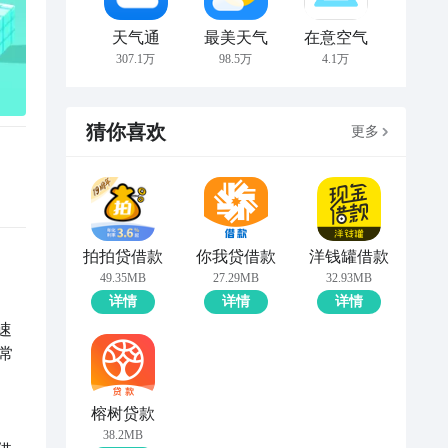
天气通
最美天气
在意空气
307.1万
98.5万
4.1万
猜你喜欢
更多
拍拍贷借款
你我贷借款
洋钱罐借款
49.35MB
27.29MB
32.93MB
详情
详情
详情
速
常
榕树贷款
38.2MB