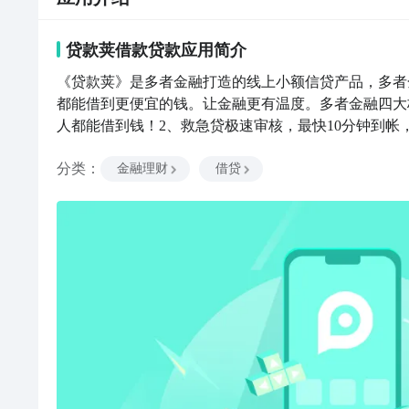
贷款荚借款贷款
应用
简介
《贷款荚》是多者金融打造的线上小额信贷产品，多者
都能借到更便宜的钱。让金融更有温度。多者金融四大
人都能借到钱！2、救急贷极速审核，最快10分钟到帐
贷需求！4、倡导合理健康的消费理念，让金融工具更
分类
：
还不够强大，但我们珍视每一个用户；即使我不能让您1
金融理财
借贷