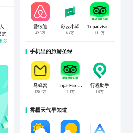
人
爱彼迎
彩云小译
Tripadvisor猫途鹰
42.3万
6.4万
11.1万
要的
借
更多
我们
手机里的旅游圣经
马蜂窝
Tripadvisor猫途鹰
行程助手
120.4万
11.1万
1.9万
雾霾天气早知道