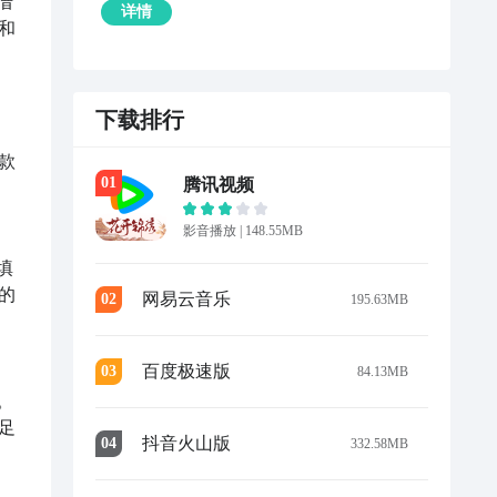
借
详情
和
下载排行
款
0
1
腾讯视频
影音播放
|
148.55MB
填
的
网易云音乐
0
2
195.63MB
百度极速版
0
3
84.13MB
。
足
抖音火山版
0
4
332.58MB