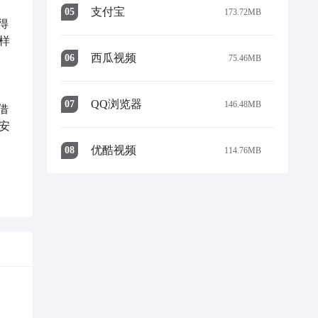
支付宝
0
5
173.72MB
得
样
西瓜视频
0
6
75.46MB
QQ浏览器
0
7
146.48MB
借
安
优酷视频
0
8
114.76MB