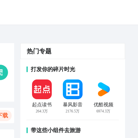
热门专题
打发你的碎片时光
起点读书
暴风影音
优酷视频
264.3万
2176.5万
6974.3万
下载
带这些小组件去旅游