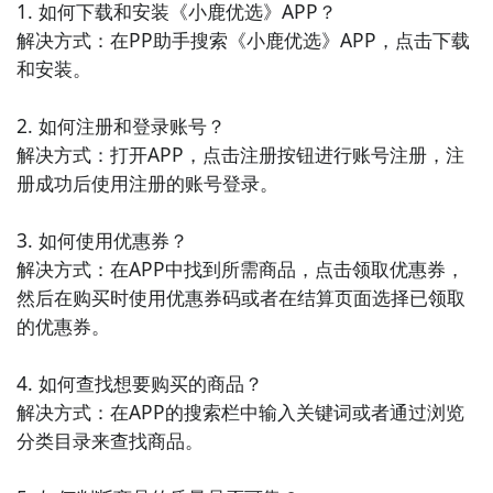
1. 如何下载和安装《小鹿优选》APP？

量的商品和商家，用户可以在上面购买到各种各样的商
解决方式：在PP助手搜索《小鹿优选》APP，点击下载
品，也有很多优惠活动。

和安装。

6. 《唯品会》：唯品会是一款特卖会购物APP，提供时
2. 如何注册和登录账号？

尚品牌商品的限时折扣，用户可以购买到很多折扣优惠
解决方式：打开APP，点击注册按钮进行账号注册，注
的商品。

册成功后使用注册的账号登录。

7. 《苏宁易购》：苏宁易购是一家综合性电商平台，提
3. 如何使用优惠券？

供家电、数码、家居等商品，用户可以在上面享受到优
解决方式：在APP中找到所需商品，点击领取优惠券，
惠价格和便捷的购物体验。

然后在购买时使用优惠券码或者在结算页面选择已领取
的优惠券。

8. 《聚美优品》：聚美优品是一家美妆电商平台，提供
各类美妆、个护和健康商品，以及美妆护肤知识和教
4. 如何查找想要购买的商品？

程，有很多特价优惠。

解决方式：在APP的搜索栏中输入关键词或者通过浏览
分类目录来查找商品。

9. 《考拉海购》：考拉海购是一家海外购物平台，专注
于跨境电商，提供进口商品的购买渠道，包括母婴、美