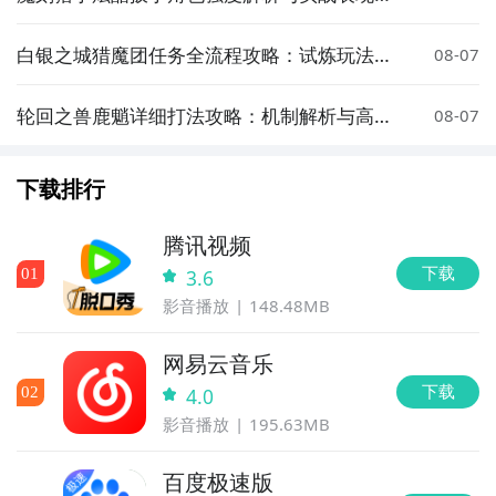
测
白银之城猎魔团任务全流程攻略：试炼玩法详
08-07
解与通关技巧
轮回之兽鹿魈详细打法攻略：机制解析与高效
08-07
通关技巧
下载排行
腾讯视频
下载
0
1
3.6
影音播放
148.48MB
网易云音乐
下载
0
2
4.0
影音播放
195.63MB
百度极速版