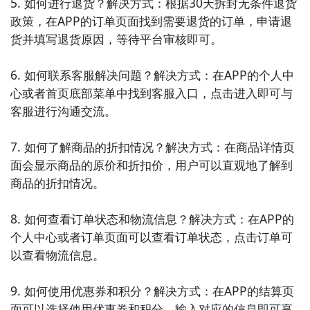
5. 如何进行退货？解决方式：根据30天拆封无条件退货
品、护肤品、健康食品等，享受美丽和健康的生活。

政策，在APP的订单页面找到需要退货的订单，申请退
货并填写退货原因，等待平台审核即可。

7. 《苏宁易购》：苏宁易购是中国领先的综合性零售企
业之一，提供家电、数码、家居等各类商品。用户可以
6. 如何联系客服解决问题？解决方式：在APP的个人中
在苏宁易购上购买到品质保证的商品，并享受到全方位
心或者首页底部菜单中找到客服入口，点击进入即可与
的售后服务。

客服进行沟通交流。

8. 《美团》：美团是一款集合了外卖、酒店、旅游、电
7. 如何了解商品的折扣情况？解决方式：在商品详情页
影等多个服务的综合性平台。用户可以通过美团点评
面会显示商品的原价和折扣价，用户可以直观地了解到
APP进行在线订餐、预订酒店、购买电影票等，享受各
商品的折扣情况。

种生活服务的便利。

8. 如何查看订单状态和物流信息？解决方式：在APP的
9. 《当当网》：当当网是中国最大的综合性网上购物平
个人中心或者订单页面可以查看订单状态，点击订单可
台之一，提供图书、电子书、音像、家居等各类商品。
以查看物流信息。

用户可以在当当网上轻松购买到自己喜欢的商品，并享
受到专业的图书推荐和购物服务。

9. 如何使用优惠券和积分？解决方式：在APP的结算页
面可以选择使用优惠券和积分，输入对应的信息即可享