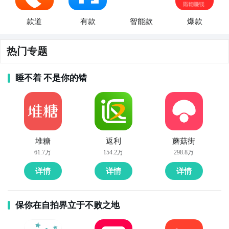
款道
有款
智能款
爆款
热门专题
睡不着 不是你的错
堆糖
返利
蘑菇街
61.7万
154.2万
298.8万
详情
详情
详情
保你在自拍界立于不败之地