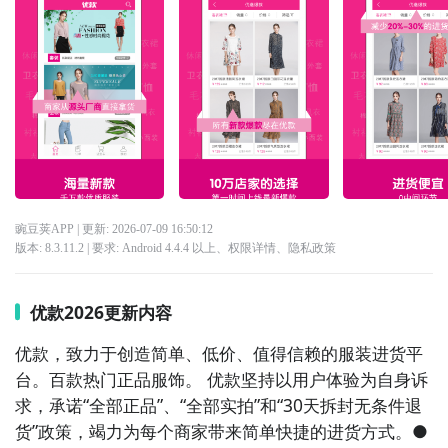
豌豆荚APP
| 更新:
2026-07-09 16:50:12
版本:
8.3.11.2
| 要求:
Android 4.4.4 以上、
权限详情
、
隐私政策
优款2026更新内容
优款，致力于创造简单、低价、值得信赖的服装进货平
台。百款热门正品服饰。 优款坚持以用户体验为自身诉
求，承诺“全部正品”、“全部实拍”和“30天拆封无条件退
货”政策，竭力为每个商家带来简单快捷的进货方式。● 