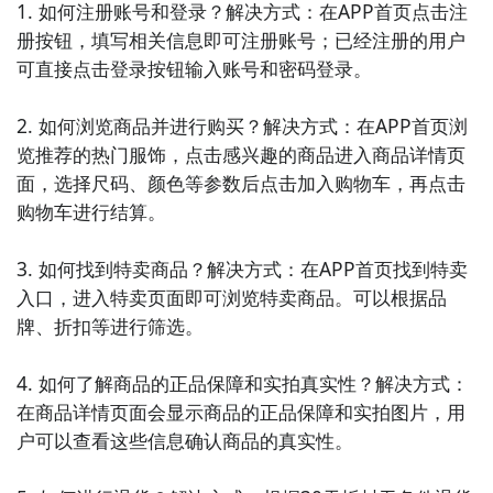
1. 如何注册账号和登录？解决方式：在APP首页点击注
3. 《拼多多》：拼多多是一款以团购为主的电商平台，
册按钮，填写相关信息即可注册账号；已经注册的用户
通过聚集用户的购买力量，提供更有竞争力的价格和优
可直接点击登录按钮输入账号和密码登录。

惠。用户可以与好友一同拼团购买商品，并享受超值的
折扣。

2. 如何浏览商品并进行购买？解决方式：在APP首页浏
览推荐的热门服饰，点击感兴趣的商品进入商品详情页
4. 《唯品会》：唯品会是一个专注于特卖的电商平台，
面，选择尺码、颜色等参数后点击加入购物车，再点击
为用户提供品牌折扣商品和限时特卖。用户可以在唯品
购物车进行结算。

会上购买到高品质的时尚、美妆、家居等商品，享受购
物的实惠和乐趣。

3. 如何找到特卖商品？解决方式：在APP首页找到特卖
入口，进入特卖页面即可浏览特卖商品。可以根据品
5. 《蘑菇街》：蘑菇街是一款专注于女性时尚购物的平
牌、折扣等进行筛选。

台，汇集了众多独立设计师和时尚品牌。用户可以在这
里发现最新潮流、挑选个性服饰，满足自己对时尚的追
4. 如何了解商品的正品保障和实拍真实性？解决方式：
求。

在商品详情页面会显示商品的正品保障和实拍图片，用
户可以查看这些信息确认商品的真实性。

6. 《聚美优品》：聚美优品是一家专注于美妆、个护和
保健品的电商平台。用户可以在这里购买到正品的化妆