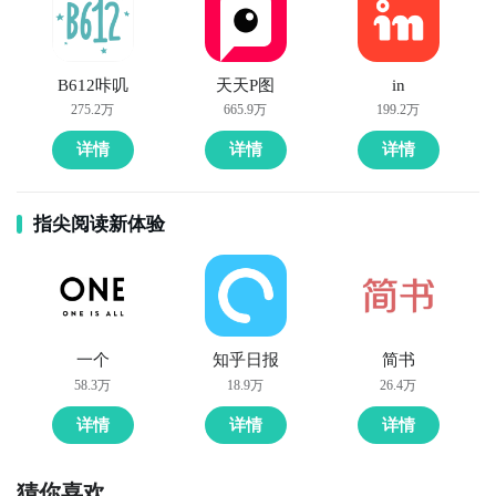
B612咔叽
天天P图
in
275.2万
665.9万
199.2万
详情
详情
详情
指尖阅读新体验
一个
知乎日报
简书
58.3万
18.9万
26.4万
详情
详情
详情
猜你喜欢