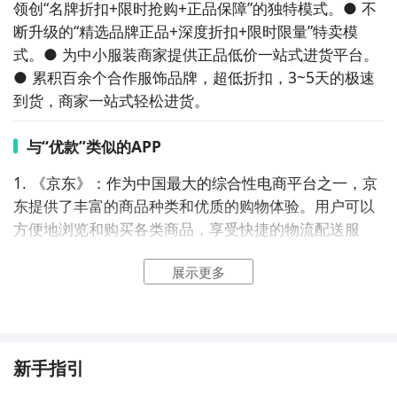
领创“名牌折扣+限时抢购+正品保障”的独特模式。● 不
断升级的“精选品牌正品+深度折扣+限时限量”特卖模
式。● 为中小服装商家提供正品低价一站式进货平台。
● 累积百余个合作服饰品牌，超低折扣，3~5天的极速
到货，商家一站式轻松进货。
与“优款”类似的APP
1. 《京东》：作为中国最大的综合性电商平台之一，京
东提供了丰富的商品种类和优质的购物体验。用户可以
方便地浏览和购买各类商品，享受快捷的物流配送服
务。

展示更多
2. 《淘宝》：作为中国最受欢迎的电商平台之一，淘宝
集结了大量的商家和商品，用户可以在这里找到几乎任
何想要的商品。同时，淘宝还提供了便捷的交易和评价
系统，让用户可以放心购物。

新手指引