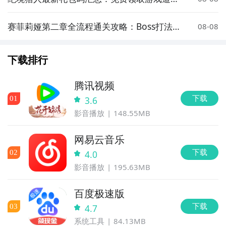
与资源
赛菲莉娅第二章全流程通关攻略：Boss打法、
08-08
隐藏要素与难点解析
下载排行
腾讯视频
下载
0
1
3.6
影音播放
148.55MB
网易云音乐
下载
0
2
4.0
影音播放
195.63MB
百度极速版
下载
0
3
4.7
系统工具
84.13MB