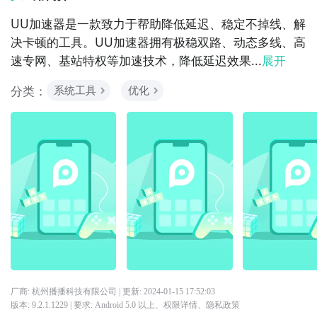
UU加速器是一款致力于帮助降低延迟、稳定不掉线、解
决卡顿的工具。UU加速器拥有极稳双路、动态多线、高
速专网、基站特权等加速技术，降低延迟效果...
展开
分类：
系统工具
优化
厂商: 杭州播播科技有限公司
| 更新:
2024-01-15 17:52:03
版本:
9.2.1.1229
| 要求:
Android 5.0 以上、
权限详情
、
隐私政策