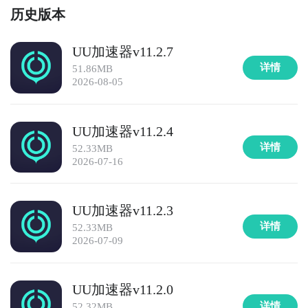
历史版本
8. 《安全防护大师》：该应用可以扫描手机中的恶意软
件、病毒和广告插件，提供全面的安全防护，保护用户
UU加速器v11.2.7
隐私和数据安全。

详情
51.86MB
2026-08-05
9. 《文件管理大师》：这款应用可以帮助您管理手机中
的文件和文件夹，包括查找、复制、剪切、删除等操
UU加速器v11.2.4
作，提供更方便的文件管理服务。

详情
52.33MB
2026-07-16
10. 《系统优化大师》：系统优化大师可以对手机系统
进行全面的优化，包括清理垃圾文件、优化系统设置、
加速手机运行等，提升手机性能和稳定性。

UU加速器v11.2.3
详情
52.33MB
这些APP在手机系统工具和优化方面提供了一系列有用
2026-07-09
的功能，可以帮助用户更好地管理和优化手机性能。
UU加速器v11.2.0
详情
52.32MB