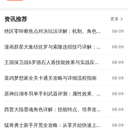
资讯推荐
更多
绝区零咔嚓焦点对决玩法详解：机制、角色与
08-09
实战技巧
漫画群星大集结佐罗与索隆连招技巧详解：高
08-09
伤害 combo 实战攻略
王国保卫战6罗德石人盾技能效果与实战应用
08-09
详解
菜鸡梦想家全关卡通关攻略与详细流程指南
08-09
原神白湖冬羽单手剑武器评测：属性效果、适
08-09
配角色与获取方式详解
西普大陆墨魂角色详解：技能特点、培养攻略
08-09
与实战表现
猛将勇士新手开荒全攻略：从零开始快速上手
08-09