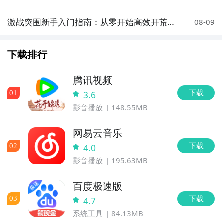
指南
激战突围新手入门指南：从零开始高效开荒攻
08-09
略
下载排行
腾讯视频
下载
0
1
3.6
影音播放
148.55MB
网易云音乐
下载
0
2
4.0
影音播放
195.63MB
百度极速版
下载
0
3
4.7
系统工具
84.13MB