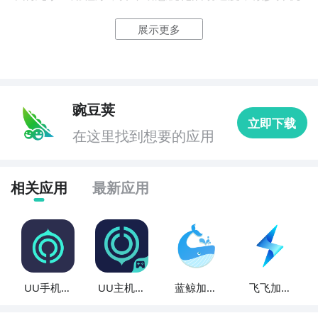
时间，提升用户体验。

展示更多
4. 《内存清理加速器》：这款APP可以扫描并清理手机
内存中的垃圾文件和缓存，释放更多的内存空间，加速
手机运行，提高系统响应速度。

豌豆荚
立即下载
5. 《网络优化大师》：网络优化大师可以分析手机的网
在这里找到想要的应用
络连接情况，通过优化网络设置和加速网络连接，提高
上网速度，降低延迟。

相关应用
最新应用
6. 《应用管理大师》：这个应用可以帮助您管理手机上
的应用程序，包括卸载不需要的应用、冻结后台运行的
应用，从而减少系统资源消耗，提升手机性能。

7. 《手机散热助手》：手机散热助手可以监测手机的温
UU手机加
UU主机加
蓝鲸加速
飞飞加速
度，提供散热建议，防止过热情况发生，保护手机硬
速器
速器
器
器
件，提升手机的稳定性和寿命。
