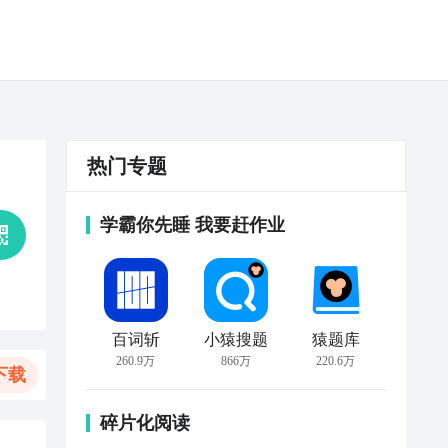
热门专题
学霸你先睡 我要赶作业
百词斩
小猿搜题
猿题库
260.9万
866万
220.6万
下载
碎片化阅读