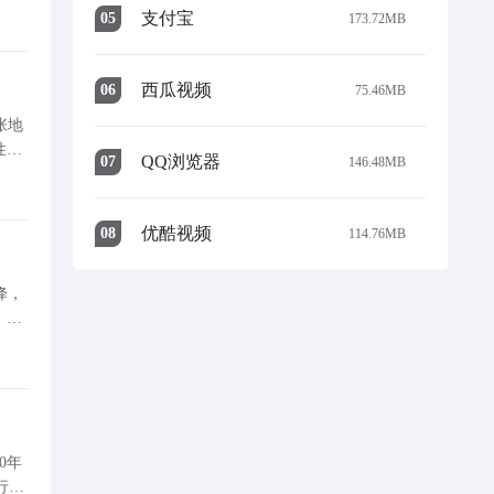
的基
支付宝
0
5
173.72MB
西瓜视频
0
6
75.46MB
张地
性的
QQ浏览器
0
7
146.48MB
s
优酷视频
0
8
114.76MB
降，
，帮
助玩家摆脱依赖抽卡与充值的惯性思维，仅通过每日稳定资源获取与合理规划，实现侠客阵容的可持续成长。 真
0年
行模