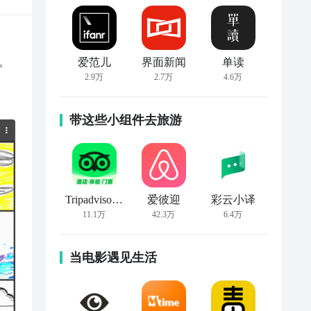
。
爱范儿
界面新闻
单读
2.9万
2.7万
4.6万
带这些小组件去旅游
Tripadvisor猫途鹰
爱彼迎
彩云小译
11.1万
42.3万
6.4万
当电影遇见生活