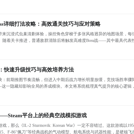
0分钟核心流程，梳理关键决策节点与实操要点，助你快速建立可持续运转
地生
ss详细打法攻略：高效通关技巧与应对策略
带来沉浸式虫巢清剿体验，操控角色穿梭于多张风格迥异的地图场景，每
随着关卡推进，普通敌群清除后将触发高难度Boss战——其中最具代表
斧无畏与强弩无畏协同作战，构成游戏中机制最复杂、协同性最强的双Bos
：快速升级技巧与高效培养方法
映：前期推图节奏流畅，但进入中期后战力增长明显放缓，竞技场胜率骤
——这一隐藏却影响全局的养成模块。本文将系统梳理真气提升的核心逻辑
鲜战争——Steam平台上的经典空战模拟游戏
《IL-2 Sturmovik: Korean War》一定不容错过。这款游戏以195
5、F-86“佩刀”等经典战机的气动模型、航电系统与武器性能，是硬核飞