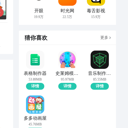
开眼
时光网
毒舌影视
19.9万
22.5万
15.9万
猜你喜欢
更多
性
表格制作器
史莱姆模拟器制作
音乐制作工坊
53.89MB
95.97MB
85.55MB
详情
详情
详情
多多动画屋
45.76MB