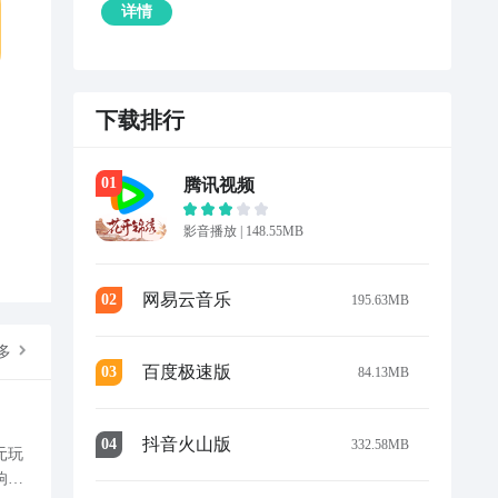
详情
下载排行
0
1
腾讯视频
影音播放
|
148.55MB
网易云音乐
0
2
195.63MB
多
百度极速版
0
3
84.13MB
抖音火山版
0
4
332.58MB
元玩
响整