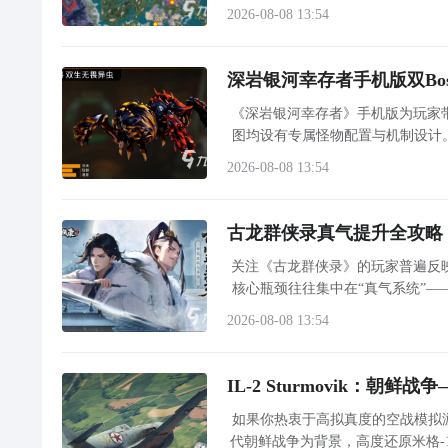
体体验节奏。本文将围绕游戏前3
2026-08-08 13:54
深岩银河幸存者手机版双Bo
《深岩银河幸存者》手机版为玩家
图均设有专属怪物配置与机制设计。
终极挑战即为“双生无畏”，由重
2026-08-08 13:54
古龙群侠录真气提升全攻略
关注《古龙群侠录》的玩家普遍反
核心瓶颈往往集中在“真气系统”
2026-08-08 13:54
IL-2 Sturmovik：朝
如果你热衷于高拟真度的空战模拟游戏，那么
代朝鲜战争为背景，高度还原米格-1