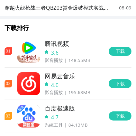
穿越火线枪战王者QBZ03赏金爆破模式实战表
08-09
现与武器评测
下载排行
腾讯视频
下载
0
1
3.6
影音播放
148.55MB
网易云音乐
下载
0
2
4.0
影音播放
195.63MB
百度极速版
下载
0
3
4.7
系统工具
84.13MB