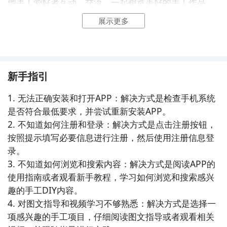
他手工爱好者互动、交流，一起创造美好的手工作品。

展示更多
5. 《手作部落》：这个APP汇聚了众多手工制作爱好
者，提供了手工教程、灵感分享、作品展示等功能，让
你能够与其他手工爱好者一起学习、进步。

新手指引
6. 《手艺社》：这是一个以手工艺为主题的社区平台，
你可以在这里展示自己的手工作品，与其他手工爱好者
1. 无法正确安装和打开APP：解决方式是检查手机系统
交流心得，还可以参加各类手工活动，一起享受手工创
是否符合最低要求，并尝试重新安装APP。

作的乐趣。

2. 不知道如何注册和登录：解决方式是点击注册按钮，
按照提示填写必要信息进行注册，然后使用注册信息登
7. 《创意手工社区》：这个APP为手工爱好者提供了一
录。

个社区交流的平台，你可以在这里分享自己的手工作
3. 不知道如何浏览和搜索内容：解决方式是阅读APP的
品、学习他人的经验，还可以参与各种创意手工活动，
使用指南或者观看新手教程，学习如何浏览和搜索感兴
丰富手工生活。

趣的手工DIY内容。

4. 对图文指导和视频学习不够熟悉：解决方式是选择一
8. 《手工之家》：作为一个社交平台，这款APP聚集了
项感兴趣的手工项目，仔细阅读图文指导或者观看相关
许多热爱手工制作的人，你可以在这里找到各种手工创