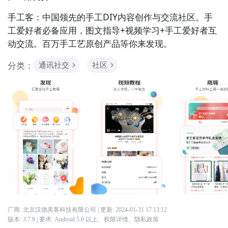
手工客：中国领先的手工DIY内容创作与交流社区。手
工爱好者必备应用，图文指导+视频学习+手工爱好者互
动交流。百万手工艺原创产品等你来发现。
分类：
通讯社交
社区
厂商: 北京汉德美客科技有限公司
| 更新:
2024-01-31 17:13:12
版本:
3.7.9
| 要求:
Android 5.0 以上、
权限详情
、
隐私政策