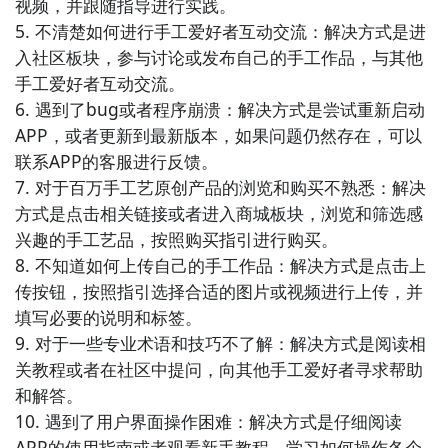
视频，并跟随指导进行实践。

作的灵感、教程，与其他手工爱好者一起交流心得，共
5. 不清楚如何进行手工爱好者互动交流：解决方式是进
同进步。

入社区板块，参与讨论或发布自己的手工作品，与其他
手工爱好者互动交流。

9. 《手作社区》：这是一个让手工爱好者聚集在一起的
6. 遇到了bug或者程序崩溃：解决方式是尝试重新启动
社区平台，你可以在这里分享自己的手工作品，学习他
APP，或者更新到最新版本，如果问题仍然存在，可以
人的技巧，还有机会参与手工创作的活动，一起享受手
联系APP的客服进行反馈。

工的乐趣。

7. 对于百万手工艺原创产品的浏览和购买不熟悉：解决
方式是点击相关链接或者进入商城板块，浏览和筛选感
10. 《手工达人》：这个APP是一个以手工制作为主题
兴趣的手工艺品，按照购买指引进行购买。

的社交平台，你可以在这里与其他手工达人互动、交
8. 不知道如何上传自己的手工作品：解决方式是点击上
流，分享自己的手工作品和心得，一同探索手工艺术的
传按钮，按照指引选择合适的图片或视频进行上传，并
无限魅力。
填写必要的说明和标签。

9. 对于一些专业术语和技巧不了解：解决方式是阅读相
关教程或者在社区中提问，向其他手工爱好者寻求帮助
和解答。

10. 遇到了用户界面操作困难：解决方式是仔细阅读
APP的使用指南或者观看新手教程，学习如何操作各个