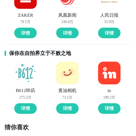
ZAKER
凤凰新闻
人民日报
70.1万
236.6万
35.9万
详情
详情
详情
保你在自拍界立于不败之地
B612咔叽
黄油相机
in
275.2万
73.1万
199.2万
详情
详情
详情
猜你喜欢