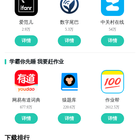
爱范儿
数字尾巴
中关村在线
2.9万
5.3万
54万
详情
详情
详情
学霸你先睡 我要赶作业
网易有道词典
猿题库
作业帮
677.9万
220.6万
2612.5万
详情
详情
详情
下载排行