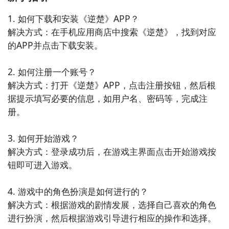
7. 《剑来》：进入一个充满剑术和江湖豪杰的世界，与
1. 如何下载和安装《逆楚》APP？

主角一起经历刀光剑影的故事。这款APP提供了许多精
解决方式：在手机应用商店中搜索《逆楚》，找到对应
彩的武侠小说。

的APP并点击下载安装。

8. 《凡人修仙传》：探索一个修仙的世界，主角将通过
2. 如何注册一个账号？

修炼和战斗逐渐变得更强大。这款APP提供了许多精彩
解决方式：打开《逆楚》APP，点击注册按钮，然后根
的修仙故事。

据提示填写必要的信息，如用户名、密码等，完成注
册。

9. 《斗罗大陆》：跟随主角，进入一个充满魂兽和斗罗
大陆的神秘世界。这款APP提供了一系列令人兴奋的玄
3. 如何开始游戏？

幻小说。

解决方式：登录成功后，在游戏主界面点击开始游戏按
钮即可进入游戏。

10. 《大主宰》：在这个充满斗争和阴谋的世界中，主
角将努力成为伟大的主宰者。这款APP提供了一系列精
4. 游戏中的角色扮演是如何进行的？

彩的修真小说。

解决方式：根据游戏的剧情发展，选择自己喜欢的角色
进行扮演，然后根据游戏引导进行相应的操作和选择。

以上是十款类似《逆楚》的中文手机APP，它们以“新闻