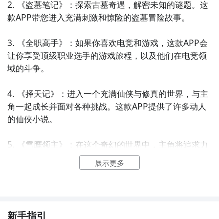
2. 《盗墓笔记》：探索古墓奇遇，解密未知的谜题。这
款APP带您进入充满刺激和惊险的盗墓冒险故事。

3. 《全职高手》：如果你喜欢电竞和游戏，这款APP会
让你享受顶级职业选手的游戏旅程，以及他们在电竞领
域的斗争。

4. 《择天记》：进入一个充满仙侠与修真的世界，与主
角一起成长并面对各种挑战。这款APP提供了许多动人
的仙侠小说。

5. 《雪鹰领主》：在这个奇幻的世界中，主角将追求力
量并成为一个强大的领主。这款APP提供了充满魔法和
展示更多
战斗的壮丽故事。

6. 《我欲封天》：主角积极进取，不断修炼以追求更高
的境界。这款APP提供了一系列紧张刺激的修真小说。

新手指引