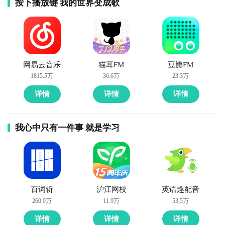
按下播放键 我的世界变成歌
网易云音乐
猫耳FM
豆瓣FM
1815.5万
36.6万
23.3万
详情
详情
详情
我心中只有一件事 就是学习
百词斩
沪江网校
英语趣配音
260.9万
11.9万
53.5万
详情
详情
详情