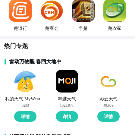
楚道行
楚商会
争楚
楚农家
热门专题
雷动万物醒 春回大地中
我的天气 MyWeather
墨迹天气
彩云天气
6293
1023.9万
40.9万
详情
详情
详情