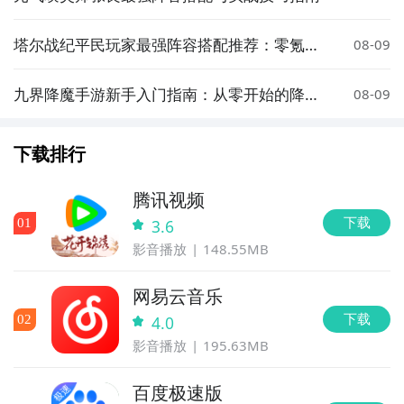
塔尔战纪平民玩家最强阵容搭配推荐：零氪也
08-09
能轻松通关
九界降魔手游新手入门指南：从零开始的降魔
08-09
玩法与技巧全解析
下载排行
腾讯视频
下载
0
1
3.6
影音播放
148.55MB
网易云音乐
下载
0
2
4.0
影音播放
195.63MB
百度极速版