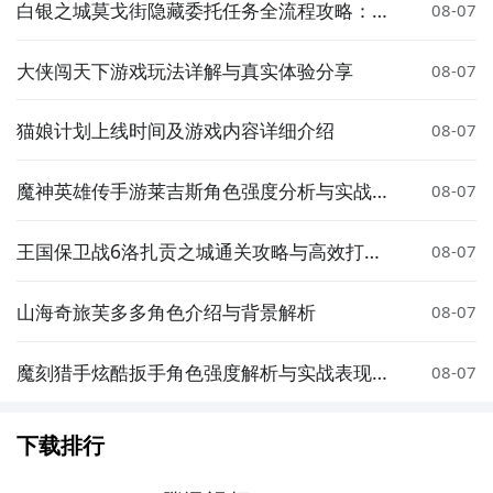
白银之城莫戈街隐藏委托任务全流程攻略：触
08-07
发条件、完成步骤与奖励详解
大侠闯天下游戏玩法详解与真实体验分享
08-07
猫娘计划上线时间及游戏内容详细介绍
08-07
魔神英雄传手游莱吉斯角色强度分析与实战搭
08-07
配指南
王国保卫战6洛扎贡之城通关攻略与高效打法
08-07
技巧
山海奇旅芙多多角色介绍与背景解析
08-07
魔刻猎手炫酷扳手角色强度解析与实战表现评
08-07
测
下载排行