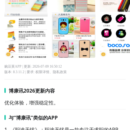
豌豆荚APP
| 更新:
2026-07-09 16:50:12
版本:
8.3.11.2
| 要求:
权限详情
、
隐私政策
博康讯2026更新内容
优化体验，增强稳定性。
与“博康讯”类似的APP
1. 《职途无忧》：职途无忧是一款专注于求职的APP，