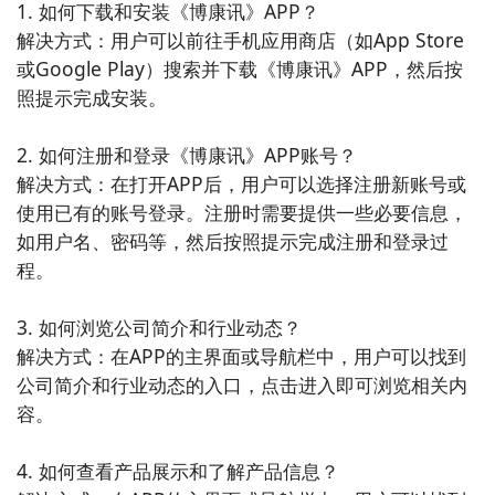
1. 如何下载和安装《博康讯》APP？

功能，帮助用户找到适合自己的职业方向。

解决方式：用户可以前往手机应用商店（如App Store
或Google Play）搜索并下载《博康讯》APP，然后按
6. 《生活小帮手》：生活小帮手是一款集合了天气预
照提示完成安装。

报、健康养生、家居装修等多个生活领域信息的APP，
为用户提供便捷的生活指南和实用工具。

2. 如何注册和登录《博康讯》APP账号？

解决方式：在打开APP后，用户可以选择注册新账号或
7. 《求职宝典》：求职宝典是一款为求职者提供求职攻
使用已有的账号登录。注册时需要提供一些必要信息，
略、职场技巧和面试指导的APP，帮助用户快速找到理
如用户名、密码等，然后按照提示完成注册和登录过
想的工作岗位并成功应聘。

程。

8. 《生活优选》：生活优选是一款集合了美食推荐、旅
3. 如何浏览公司简介和行业动态？

行攻略、时尚购物等多个领域的生活指南APP，为用户
解决方式：在APP的主界面或导航栏中，用户可以找到
提供精选的生活优质选择。

公司简介和行业动态的入口，点击进入即可浏览相关内
容。

9. 《职场秘籍》：职场秘籍是一款为职场新人和职业人
士提供职场技巧、管理经验和职业发展建议的APP，助
4. 如何查看产品展示和了解产品信息？

您在职场中成长和取得突破。
