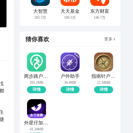
大智慧
天天基金
东方财富
265.5万
100.5万
146.7万
猜你喜欢
更多
两步路户外助手
户外助手
指南针户外版
165.2MB
36.4MB
22.34MB
找
详情
详情
详情
都
住
捷
外星仔加速器
41.24MB