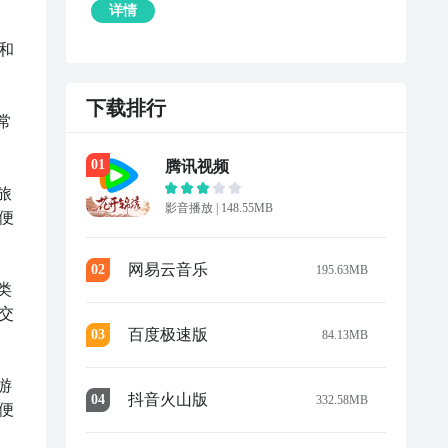
详情
和
下载排行
常
0
1
腾讯视频
旅
影音播放
|
148.55MB
便
网易云音乐
0
2
195.63MB
类
交
百度极速版
0
3
84.13MB
游
抖音火山版
0
4
332.58MB
便