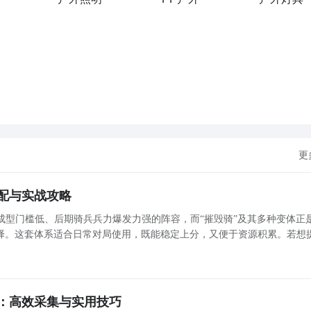
更
配与实战攻略
成型门槛低、后期骑兵兵力爆发力强的阵容，而“摧毁骑”及其多种变体正
择。这套体系适合日常对局使用，既能稳定上分，又便于资源积累。若想
领取各类专属福利——作为国内主流手游平台之一，九游提供丰富的新手礼
限
：高效采集与实用技巧