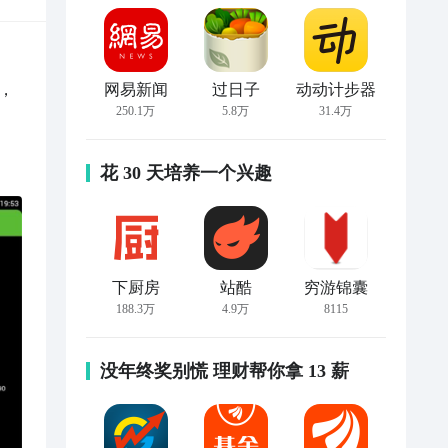
，
网易新闻
过日子
动动计步器
250.1万
5.8万
31.4万
花 30 天培养一个兴趣
下厨房
站酷
穷游锦囊
188.3万
4.9万
8115
没年终奖别慌 理财帮你拿 13 薪