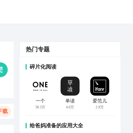
热门专题
碎片化阅读
一个
单读
爱范儿
58.3万
4.6万
2.9万
下载
给爸妈准备的应用大全