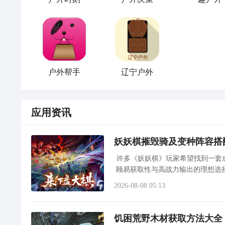
户外帮手
辽宁户外
应用资讯
妖妖棋摧毁骑及变种阵容搭
许多《妖妖棋》玩家希望找到一套
顾易获取性与高战力输出的理想选
游戏性价比，建议通过九游APP
2026-08-08 05:13
饥困荒野木材获取方法大全