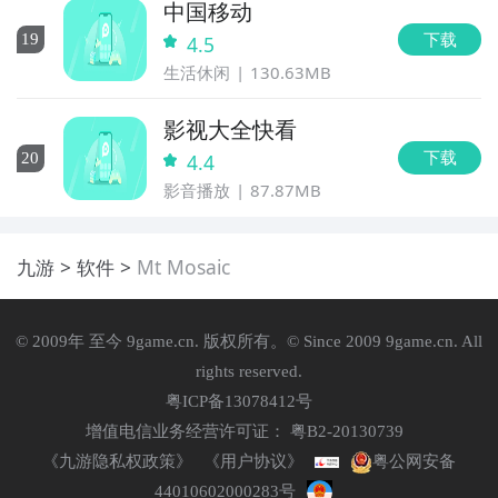
中国移动
下载
19
4.5
生活休闲
130.63MB
影视大全快看
下载
20
4.4
影音播放
87.87MB
九游
软件
Mt Mosaic
© 2009年 至今 9game.cn. 版权所有。© Since 2009 9game.cn. All
rights reserved.
粤ICP备13078412号
增值电信业务经营许可证： 粤B2-20130739
《九游隐私权政策》
《用户协议》
粤公网安备
44010602000283号