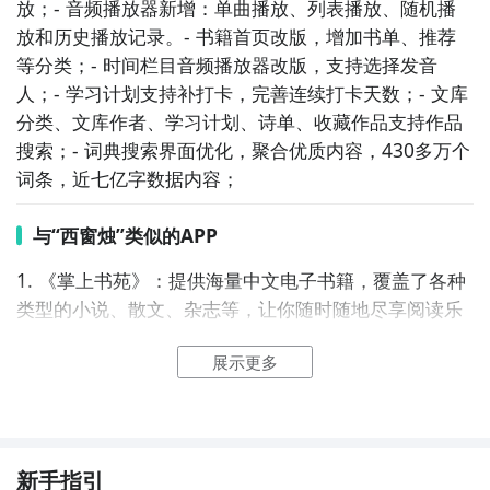
放；- 音频播放器新增：单曲播放、列表播放、随机播
放和历史播放记录。- 书籍首页改版，增加书单、推荐
等分类；- 时间栏目音频播放器改版，支持选择发音
人；- 学习计划支持补打卡，完善连续打卡天数；- 文库
分类、文库作者、学习计划、诗单、收藏作品支持作品
搜索；- 词典搜索界面优化，聚合优质内容，430多万个
词条，近七亿字数据内容；
与“西窗烛”类似的APP
1. 《掌上书苑》：提供海量中文电子书籍，覆盖了各种
类型的小说、散文、杂志等，让你随时随地尽享阅读乐
趣。

展示更多
2. 《阅读中国》：将中国经典文学与现代阅读方式相结
合，提供了大量的中文电子书籍和精选文章，让你深入
了解中国文化。

新手指引