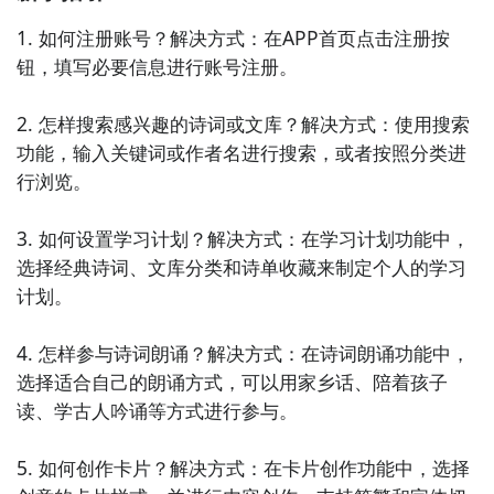
3. 《阅读派》：集合了多家出版社的精品图书，包括小
1. 如何注册账号？解决方式：在APP首页点击注册按
说、传记、历史等，提供便捷的阅读体验和个性化推
钮，填写必要信息进行账号注册。

荐。

2. 怎样搜索感兴趣的诗词或文库？解决方式：使用搜索
4. 《悦读》：聚焦文学艺术类内容，提供了大量的文学
功能，输入关键词或作者名进行搜索，或者按照分类进
作品、书评和文化资讯，帮助你沉浸在阅读的世界中。

行浏览。

5. 《读书郎》：汇集了经典名著和畅销图书，提供了丰
3. 如何设置学习计划？解决方式：在学习计划功能中，
富的阅读资源和专业的推荐服务，让你的阅读更加高效
选择经典诗词、文库分类和诗单收藏来制定个人的学习
和有趣。

计划。

6. 《书海》：拥有广泛的电子书籍库，覆盖了小说、历
4. 怎样参与诗词朗诵？解决方式：在诗词朗诵功能中，
史、科幻等多个领域，为你带来多样化的阅读选择。

选择适合自己的朗诵方式，可以用家乡话、陪着孩子
读、学古人吟诵等方式进行参与。

7. 《读客》：为用户定制个性化的阅读推荐，提供了精
选图书和优质文章，让你的阅读体验更加舒适和精彩。

5. 如何创作卡片？解决方式：在卡片创作功能中，选择