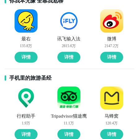
你我本无缘 全靠我尬聊
最右
讯飞输入法
微博
135.8万
2815.6万
2147.2万
详情
详情
详情
手机里的旅游圣经
行程助手
Tripadvisor猫途鹰
马蜂窝
1.9万
11.1万
120.4万
详情
详情
详情