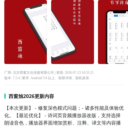
厂商: 北京西窗文化传媒有限公司
| 更新:
2026-07-23 10:55:21
版本:
7.5.4
| 要求:
Android 5.0 以上、
权限详情
、
隐私政策
西窗烛2026更新内容
【本次更新】 - 修复深色模式问题；- 诸多性能及体验优
化。【最近优化】 - 诗词页音频播放器改版，支持选择
朗读音色，播放器界面增加赏析、注释、译文等内容播