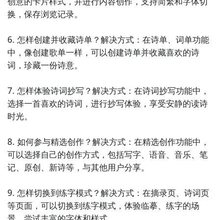
创意的卡片样式，并进行内容创作，支持简繁和字体切
8. 《书阅》：聚合了各种类型的电子书，包括文学、经
换，保存浏览记录。

济、科技等，为你提供全方位的阅读体验和知识获取。

6. 怎样创建并收藏诗单？解决方式：在诗单、词单功能
9. 《书迷》：提供了各类中文图书和小说的在线阅读服
中，像创建歌单一样，可以创建诗单并收藏喜欢的诗
务，拥有便捷的搜索功能和个性化的书单推荐，助你畅
词，珍藏一份诗意。

快阅读。

7. 怎样体验诗词抄写？解决方式：在诗词抄写功能中，
10. 《阅读趣》：以短篇故事、精选文章为特色，为你
选择一首喜欢的诗词，进行抄写体验，享受安静的读诗
带来轻松愉快的阅读体验，帮助你随时随地享受阅读的
时光。

乐趣。
8. 如何参与精选创作？解决方式：在精选创作功能中，
可以选择自己的创作方式，包括写字、语音、音乐、笔
记、原创、新诗等，与其他用户分享。

9. 怎样切换到练字模式？解决方式：在摘录页、诗词页
等页面，可以切换到练字模式，体验临摹、练字的场
景，尝试丰富的字体和样式。
