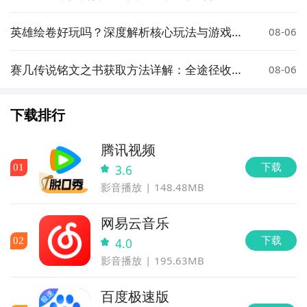
品解析
英雄绘卷好玩吗？深度解析核心玩法与游戏体
08-06
验
赛几传说铭文之书获取方法详解：全途径收集
08-06
指南
下载排行
腾讯视频
下载
0
1
3.6
影音播放
148.48MB
网易云音乐
下载
0
2
4.0
影音播放
195.63MB
百度极速版